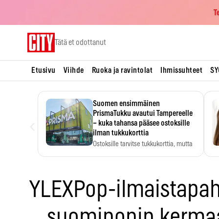
T
Skip
Tätä et odottanut
to
content
Etusivu
Viihde
Ruoka ja ravintolat
Ihmissuhteet
SY
Suomen ensimmäinen
PrismaTukku avautui Tampereelle
‹
– kuka tahansa pääsee ostoksille
ilman tukkukorttia
Ostoksille tarvitse tukkukorttia, mutta
yksikköhinta kannattaa tarkistaa itse.
YLEXPop-ilmaistapah
suomipopin kermaa