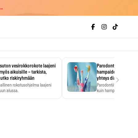
 →
uton vesirokkorokote laajeni
Parodontiitti on ylei
myös aikuisille – tarkista,
hampaiden reikiintym
›
lutko riskiryhmään
yhteys diabetekseen
allinen rokotusohjelma laajeni
Parodontiitti on Suomes
uun alussa.
kuin hampaiden reikiint