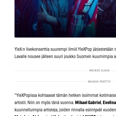
YleX:n livekonserttia suurempi ilmiö YleXPop järjestetään
Lavalle nousee jälleen suuri joukko Suomen kuumimpia ar
"YleXPopissa kohtaavat tämän hetken isoimmat kotimais
artistit. Niin on myös tänä vuonna.
Mikael Gabriel
,
Evelina
kuunnelluimpia artisteja, joiden rinnalla esiintyvät vuo