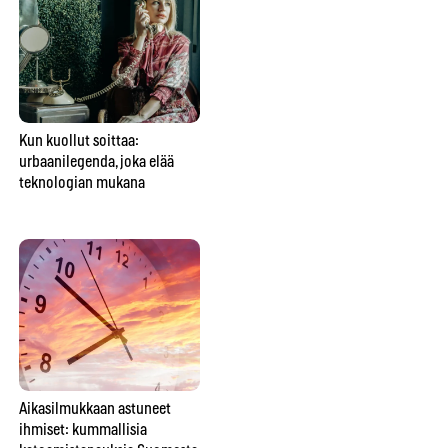
Kun kuollut soittaa:
Perheen keskimmäinen ei ole
Tu
urbaanilegenda, joka elää
vain väliinputoaja – vaan
ko
teknologian mukana
usein perheen sosiaalinen
keh
liima
Aikasilmukkaan astuneet
Tiesitkö tätä spiritismin
Onk
ihmiset: kummallisia
historiasta? Foxin
jos