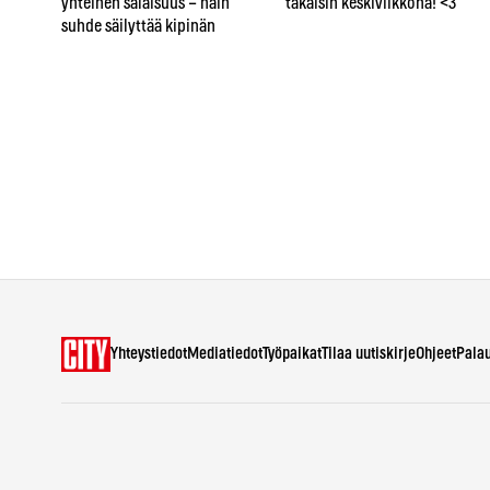
yhteinen salaisuus – näin
takaisin keskiviikkona! <3
suhde säilyttää kipinän
Yhteystiedot
Mediatiedot
Työpaikat
Tilaa uutiskirje
Ohjeet
Pala