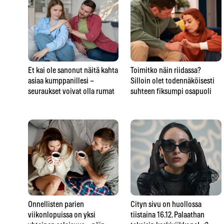
Et kai ole sanonut näitä kahta
Toimitko näin riidassa?
asiaa kumppanillesi –
Silloin olet todennäköisesti
seuraukset voivat olla rumat
suhteen fiksumpi osapuoli
Onnellisten parien
Cityn sivu on huollossa
viikonlopuissa on yksi
tiistaina 16.12. Palaathan