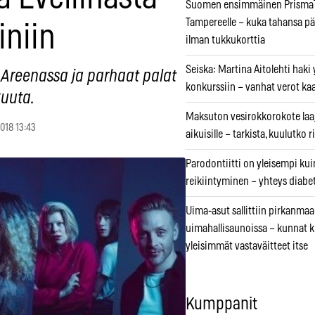
Suomen ensimmäinen PrismaT
Tampereelle – kuka tahansa pä
iniin
ilman tukkukorttia
Seiska: Martina Aitolehti haki
 Areenassa ja parhaat palat
konkurssiin – vanhat verot ka
kuuta.
Maksuton vesirokkorokote laa
2018 13:43
aikuisille – tarkista, kuulutko
Parodontiitti on yleisempi k
reikiintyminen – yhteys diabe
Uima-asut sallittiin pirkanmaa
uimahallisaunoissa – kunnat 
yleisimmät vastaväitteet itse
Kumppanit