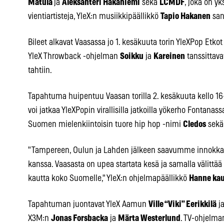
Matula
ja
Aleksanteri Hakaniemi
sekä
LCMDF
, joka on y
vientiartisteja, YleX:n musiikkipäällikkö
Tapio Hakanen
san
Bileet alkavat Vaasassa jo 1. kesäkuuta torin YleXPop Et
YleX Throwback -ohjelman
Soikku
ja
Kareinen
tanssittava
tahtiin.
Tapahtuma huipentuu Vaasan torilla 2. kesäkuuta kello 
voi jatkaa YleXPopin virallisilla jatkoilla yökerho Fontana
Suomen mielenkiintoisin tuore hip hop -nimi
Cledos
sekä 
"Tampereen, Oulun ja Lahden jälkeen saavumme innokkain
kanssa. Vaasasta on upea startata kesä ja samalla välittä
kautta koko Suomelle," YleX:n ohjelmapäällikkö
Hanne kau
Tapahtuman juontavat YleX Aamun
Ville “Viki” Eerikkilä
j
X3M:n
Jonas Forsbacka
ja
Märta Westerlund
. TV-ohjelma