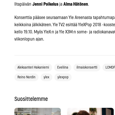
Iltapäivän
Jenni Poikelus
ja
Alma Hätönen
.
Konserttia pääsee seuraamaan Yle Areenasta tapahtumapäi
keikkoina jälkikäteen. Yle TV2 esittää YleXPop 2018 -koos
kello 19.10. Myös YleX:n ja Yle X3M:n some- ja radiokanavat 
viikonlopun ajan.
Aleksanteri Hakaniemi
Eveliina
ilmaiskonsertti
LCMDF
Reino Nordin
ylex
ylexpop
Suosittelemme