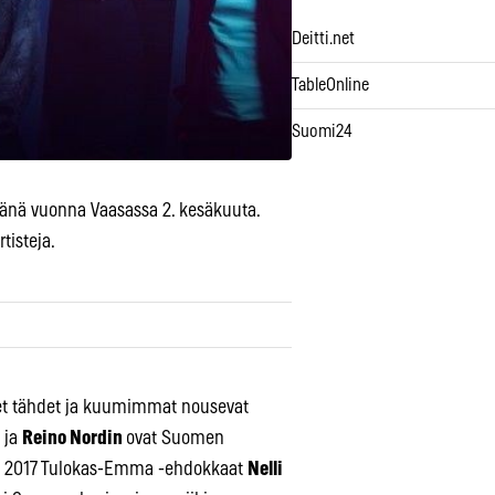
Deitti.net
TableOnline
Suomi24
 tänä vuonna Vaasassa 2. kesäkuuta.
tisteja.
et tähdet ja kuumimmat nousevat
ja
Reino Nordin
ovat Suomen
den 2017 Tulokas-Emma -ehdokkaat
Nelli