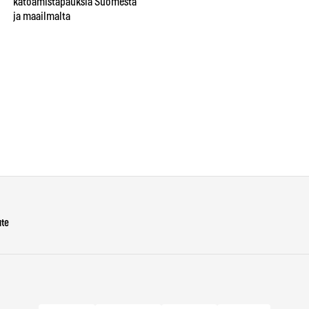
katoamistapauksia Suomesta
teinisisarukset aloittivat
ja maailmalta
kokonaisen liikkeen, jonka he
yrittivät myöhemmin
pysäyttää
ute