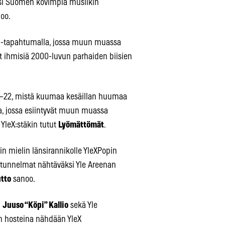
ksi Suomen kovimpia musiikin
oo.
kot -tapahtumalla, jossa muun muassa
t ihmisiä 2000-luvun parhaiden biisien
16–22, mistä kuumaa kesäillan huumaa
ssa, jossa esiintyvät muun muassa
YleX:stäkin tutut
Lyömättömät
.
 mielin länsirannikolle YleXPopin
ä tunnelmat nähtäväksi Yle Areenan
tto
sanoo.
a
Juuso “Köpi” Kallio
sekä Yle
n hosteina nähdään YleX