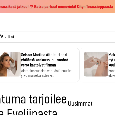
erassikesä jatkuu! 🍺 Katso parhaat menovinkit Cityn Terassioppaasta
Ö!-viikot
Seiska: Martina Aitolehti haki
Maks
yhtiönsä konkurssiin – vanhat
nyt 
verot kaatoivat firman
kuu
Aiempien vuosien verorästit nousivat
Kans
ylivoimaiseksi esteeksi.
elok
tuma tarjoilee
Uusimmat
 Eveliinasta