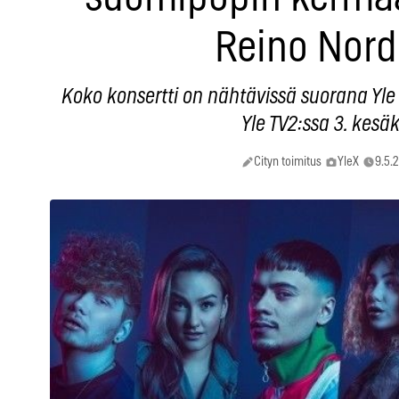
Reino Nord
Koko konsertti on nähtävissä suorana Yle
Yle TV2:ssa 3. kesä
Cityn toimitus
YleX
9.5.