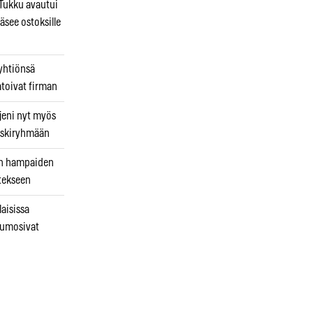
ukku avautui
äsee ostoksille
 yhtiönsä
atoivat firman
jeni nyt myös
 riskiryhmään
uin hampaiden
tekseen
laisissa
kumosivat