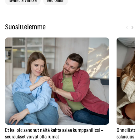
ravintola Vantaa
Red Onion
‹
›
Suosittelemme
Et kai ole sanonut näitä kahta asiaa kumppanillesi –
Onnellisten 
seuraukset voivat olla rumat
salaisuus – 