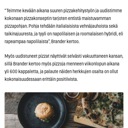
“Teimme kevään aikana suuren pizzakehitystyön ja uudistimme
kokonaan pizzakonseptin tarjoten entistä maistuvamman
pizzapohjan. Pohja tehdään italialaisista vehnäjauhoista sekä
taikinajuuresta, ja tyyli on napolilaisen ja roomalaisen hybridi, eli
rapeampaa napolilaista", Brander kertoo.
Myös uudistuneet pizzat näyttivät selvästi vakuuttaneen kansan,
sillä Brander kertoo myös pizzoja menneen viikonlopun aikana
yli 600 kappaletta, ja palaute näiden herkkujen osalta on ollut
kokonaisuudessaan erittäin positiivista.