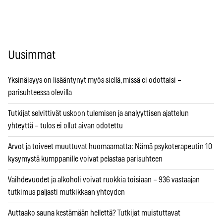
Uusimmat
Yksinäisyys on lisääntynyt myös siellä, missä ei odottaisi –
parisuhteessa olevilla
Tutkijat selvittivät uskoon tulemisen ja analyyttisen ajattelun
yhteyttä – tulos ei ollut aivan odotettu
Arvot ja toiveet muuttuvat huomaamatta: Nämä psykoterapeutin 10
kysymystä kumppanille voivat pelastaa parisuhteen
Vaihdevuodet ja alkoholi voivat ruokkia toisiaan – 936 vastaajan
tutkimus paljasti mutkikkaan yhteyden
Auttaako sauna kestämään hellettä? Tutkijat muistuttavat