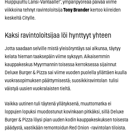
Huippujuttu Länsi-Vantaalle!”, ympäripyöreää päivää viime
viikkoina tehnyt ravintoloitsija
Tony Brander
kertoo kiireiden
keskeltä Citylle.
Kaksi ravintoloitsijaa löi hynttyyt yhteen
Jotta saadaan selville mistä yleisöryntäys sai alkunsa, täytyy
kelata hieman taaksepäin viime syksyyn. Aikaisemmin
kauppakeskus Myyrmannin toisessa kerroksessa sijainnut
Deluxe Burger & Pizza sai viime vuoden puolella yllättäen kuulla
vuokrasopimuksen päättymisestä; suosikkiravintolan tulisi
väistyä uusien vuokralaisten tieltä.
Vaikka uutinen tuli täytenä yllätyksenä, muuttomatka ei
loppujen lopuksi muodostunut kovinkaan pitkäksi, sillä Deluxe
Burger & Pizza löysi pian uuden kodin kauppakeskuksen toisesta
päädystä, vastikään remontoidun Red Onion -ravintolan tiloista.