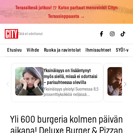
Terassikesä jatkuu! 🍺 Katso parhaat menovinkit Cityn
Terassioppaasta →
Skip
Tätä et odottanut
to
content
Etusivu
Viihde
Ruoka ja ravintolat
Ihmissuhteet
SYÖ!-vii
Yksinäisyys on lisääntynyt
myös siellä, missä ei odottaisi
‹
›
– parisuhteessa olevilla
Yksinäisyys yleistyi Suomessa 8,5
prosenttiyksikköä neljässä
vuodessa. Se…
Yli 600 burgeria kolmen päivän
aikana! Deluxe Burger & Pizzan