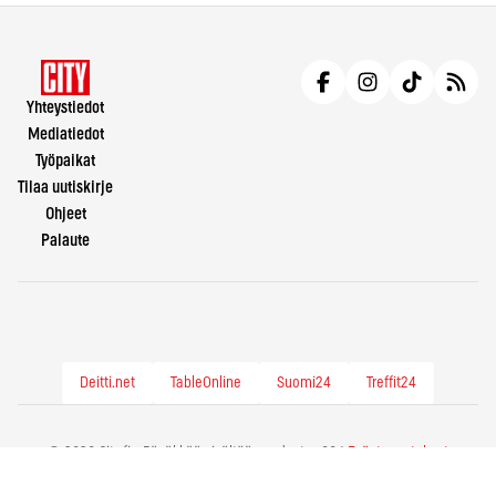
Yhteystiedot
Mediatiedot
Työpaikat
Tilaa uutiskirje
Ohjeet
Palaute
Deitti.net
TableOnline
Suomi24
Treffit24
© 2026 City.fi - Räväkkää sisältöä vuodesta -86 |
Evästeasetukset