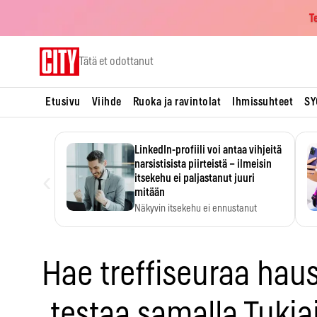
T
Skip
Tätä et odottanut
to
content
Etusivu
Viihde
Ruoka ja ravintolat
Ihmissuhteet
SY
LinkedIn-profiili voi antaa vihjeitä
narsistisista piirteistä – ilmeisin
‹
itsekehu ei paljastanut juuri
mitään
Näkyvin itsekehu ei ennustanut
narsistisia piirteitä.
Hae treffiseuraa hausk
testaa samalla Tukia