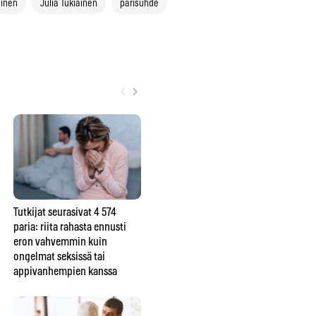
ainen
Julia Tukiainen
parisuhde
‹
›
Tutkijat seurasivat 4 574
Ero seksihaluissa on
Mik
paria: riita rahasta ennusti
parisuhteiden yleisimpiä
– j
eron vahvemmin kuin
ongelmia – tutkimus kertoo,
sii
ongelmat seksissä tai
kumpi kärsii siitä enemmän
rat
appivanhempien kanssa