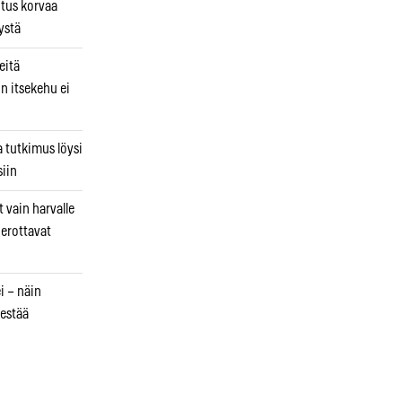
utus korvaa
ystä
eitä
in itsekehu ei
a tutkimus löysi
iin
 vain harvalle
a erottavat
i – näin
estää