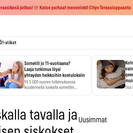
erassikesä jatkuu! 🍺 Katso parhaat menovinkit Cityn Terassioppaasta
Ö!-viikot
Kolm
Sometili jo 11-vuotiaana?
vain
Laaja tutkimus löysi
geen
yhteyden heikkoihin koetuloksiin
mui
Yli 5 000 nuoren tutkimuksessa
kuudennella luokalla sometilin…
Osa 
voi s
alla tavalla ja
Uusimmat
isen siskokset