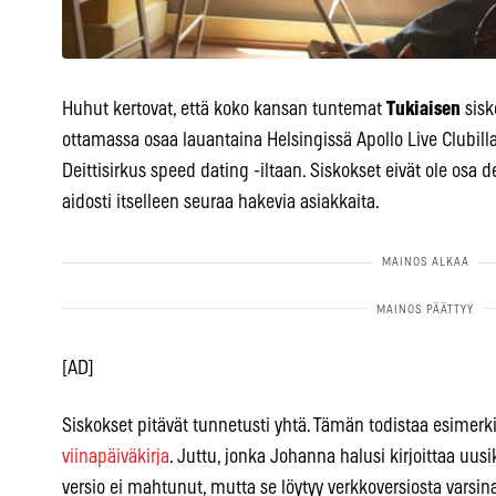
Huhut kertovat, että koko kansan tuntemat
Tukiaisen
sisk
ottamassa osaa lauantaina Helsingissä Apollo Live Clubill
Deittisirkus speed dating -iltaan. Siskokset eivät ole osa dei
aidosti itselleen seuraa hakevia asiakkaita.
[AD]
Siskokset pitävät tunnetusti yhtä. Tämän todistaa esimerki
viinapäiväkirja
. Juttu, jonka Johanna halusi kirjoittaa uu
versio ei mahtunut, mutta se löytyy verkkoversiosta varsin