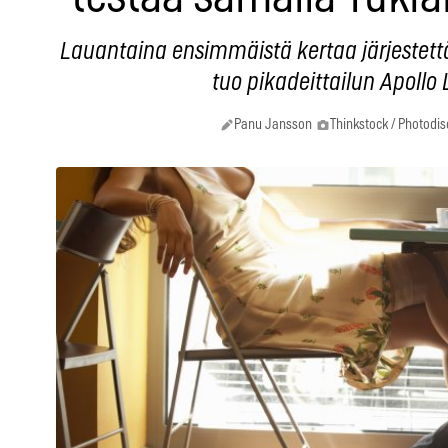
Lauantaina ensimmäistä kertaa järjestettä
tuo pikadeittailun Apollo L
Panu Jansson
Thinkstock / Photodis