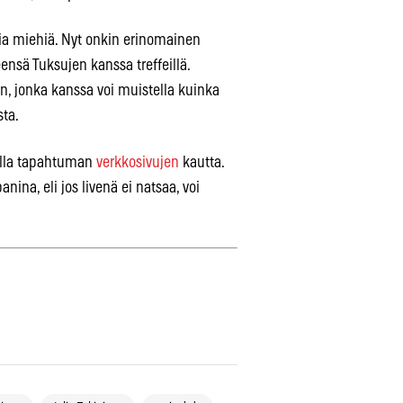
a miehiä. Nyt onkin erinomainen
nsä Tuksujen kanssa treffeillä.
n, jonka kanssa voi muistella kuinka
sta.
ella tapahtuman
verkkosivujen
kautta.
nina, eli jos livenä ei natsaa, voi