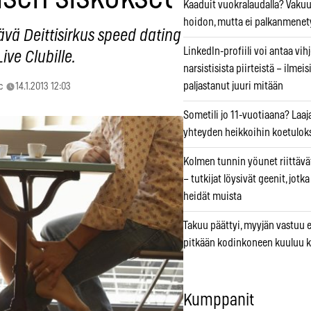
Kaaduit vuokralaudalla? Vaku
hoidon, mutta ei palkanmenet
vä Deittisirkus speed dating
LinkedIn-profiili voi antaa vihj
ive Clubille.
narsistisista piirteistä – ilmeis
paljastanut juuri mitään
c
14.1.2013 12:03
Sometili jo 11-vuotiaana? Laaj
yhteyden heikkoihin koetuloks
Kolmen tunnin yöunet riittävät
– tutkijat löysivät geenit, jotk
heidät muista
Takuu päättyi, myyjän vastuu e
pitkään kodinkoneen kuuluu k
Kumppanit