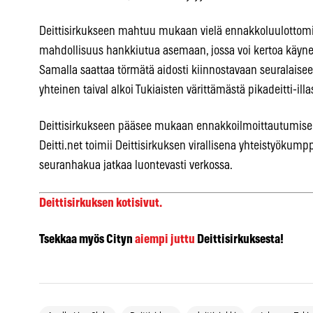
Deittisirkukseen mahtuu mukaan vielä ennakkoluulottomi
mahdollisuus hankkiutua asemaan, jossa voi kertoa käynee
Samalla saattaa törmätä aidosti kiinnostavaan seuralaisee
yhteinen taival alkoi Tukiaisten värittämästä pikadeitti-illa
Deittisirkukseen pääsee mukaan ennakkoilmoittautumis
Deitti.net toimii Deittisirkuksen virallisena yhteistyökumppa
seuranhakua jatkaa luontevasti verkossa.
Deittisirkuksen kotisivut.
Tsekkaa myös Cityn
aiempi juttu
Deittisirkuksesta!