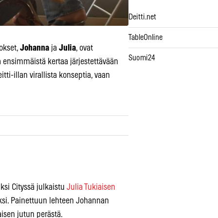
Deitti.net
TableOnline
okset,
Johanna
ja
Julia
, ovat
Suomi24
a ensimmäistä kertaa järjestettävään
tti-illan virallista konseptia, vaan
ksi Cityssä julkaistu
Julia Tukiaisen
siksi. Painettuun lehteen Johannan
aisen jutun perästä.