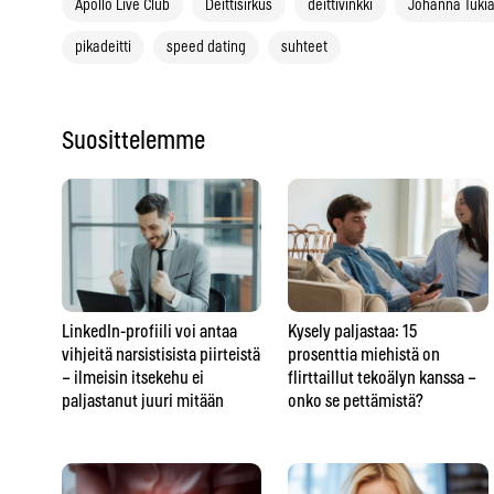
Apollo Live Club
Deittisirkus
deittivinkki
Johanna Tuki
pikadeitti
speed dating
suhteet
Suosittelemme
LinkedIn-profiili voi antaa
Kysely paljastaa: 15
vihjeitä narsistisista piirteistä
prosenttia miehistä on
– ilmeisin itsekehu ei
flirttaillut tekoälyn kanssa –
paljastanut juuri mitään
onko se pettämistä?