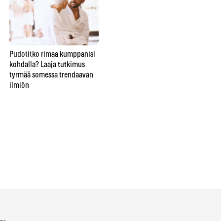
Pudotitko rimaa kumppanisi
Nainen romahti tyttärensä
Hiu
kohdalla? Laaja tutkimus
häissä – kardiologit löysivät
as
tyrmää somessa trendaavan
ilmiön, jossa ilo pysäyttää
– n
ilmiön
sydämen
ih