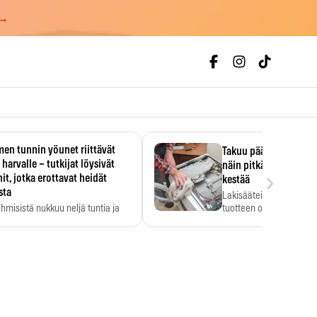
 →
en tunnin yöunet riittävät
Takuu päättyi, myyjän
 harvalle – tutkijat löysivät
näin pitkään kodinko
›
it, jotka erottavat heidät
kestää
sta
Lakisääteinen virhevast
ihmisistä nukkuu neljä tuntia ja
tuotteen oletetun kestoi
ilti…