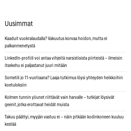
Uusimmat
Kaaduit vuokralaudalla? Vakuutus korvaa hoidon, mutta ei
palkanmenetystä
LinkedIn-profiili voi antaa vihjeitä narsistisista piirteistä – ilmeisin
itsekehu ei paljastanut juuri mitään
Sometili jo 11-vuotiaana? Laaja tutkimus löysi yhteyden heikkoihin
koetuloksiin
Kolmen tunnin yöunet riittävät vain harvalle – tutkijat löysivät
geenit, jotka erottavat heidät muista
Takuu päättyi, myyjän vastuu ei – näin pitkään kodinkoneen kuuluu
kestää