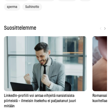
sperma
Suihinotto
‹
›
Suosittelemme
LinkedIn-profiili voi antaa vihjeitä narsistisista
Romanssipeto
piirteistä – ilmeisin itsekehu ei paljastanut juuri
kuvitellaan 
mitään