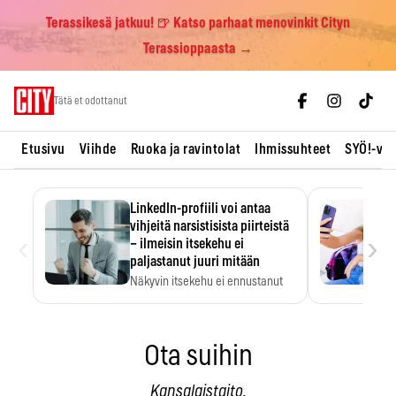
Terassikesä jatkuu! 🍺 Katso parhaat menovinkit Cityn
Terassioppaasta →
Skip
Tätä et odottanut
to
content
Etusivu
Viihde
Ruoka ja ravintolat
Ihmissuhteet
SYÖ!-vii
LinkedIn-profiili voi antaa
vihjeitä narsistisista piirteistä
‹
›
– ilmeisin itsekehu ei
paljastanut juuri mitään
Näkyvin itsekehu ei ennustanut
narsistisia piirteitä.
Ota suihin
Kansalaistaito.