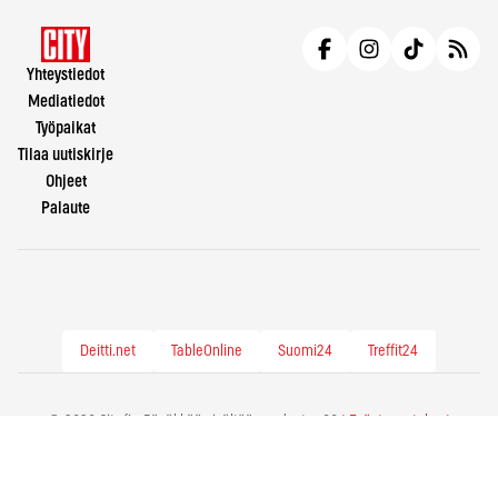
Yhteystiedot
Mediatiedot
Työpaikat
Tilaa uutiskirje
Ohjeet
Palaute
Deitti.net
TableOnline
Suomi24
Treffit24
© 2026 City.fi - Räväkkää sisältöä vuodesta -86 |
Evästeasetukset