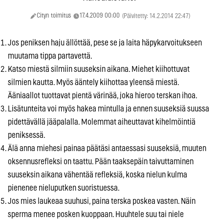
Cityn toimitus
17.4.2009 00:00
(Päivitetty: 14.2.2014 22:47)
Jos peniksen haju ällöttää, pese se ja laita häpykarvoitukseen
muutama tippa partavettä.
Katso miestä silmiin suuseksin aikana. Miehet kiihottuvat
silmien kautta. Myös ääntely kiihottaa yleensä miestä.
Ääniaallot tuottavat pientä värinää, joka hieroo terskan ihoa.
Lisätunteita voi myös hakea mintulla ja ennen suuseksiä suussa
pidettävällä jääpalalla. Molemmat aiheuttavat kihelmöintiä
peniksessä.
Älä anna miehesi painaa päätäsi antaessasi suuseksiä, muuten
oksennusrefleksi on taattu. Pään taaksepäin taivuttaminen
suuseksin aikana vähentää refleksiä, koska nielun kulma
pienenee nieluputken suoristuessa.
Jos mies laukeaa suuhusi, paina terska poskea vasten. Näin
sperma menee posken kuoppaan. Huuhtele suu tai niele