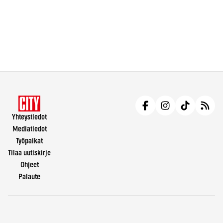
Yhteystiedot
Mediatiedot
Työpaikat
Tilaa uutiskirje
Ohjeet
Palaute