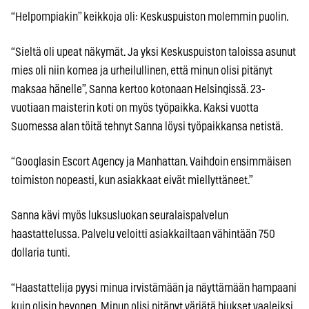
“Helpompiakin” keikkoja oli: Keskuspuiston molemmin puolin.
“Sieltä oli upeat näkymät. Ja yksi Keskuspuiston taloissa asunut
mies oli niin komea ja urheilullinen, että minun olisi pitänyt
maksaa hänelle”, Sanna kertoo kotonaan Helsingissä. 23-
vuotiaan maisterin koti on myös työpaikka. Kaksi vuotta
Suomessa alan töitä tehnyt Sanna löysi työpaikkansa netistä.
“Googlasin Escort Agency ja Manhattan. Vaihdoin ensimmäisen
toimiston nopeasti, kun asiakkaat eivät miellyttäneet.”
Sanna kävi myös luksusluokan seuralaispalvelun
haastattelussa. Palvelu veloitti asiakkailtaan vähintään 750
dollaria tunti.
“Haastattelija pyysi minua irvistämään ja näyttämään hampaani
kuin olisin hevonen. Minun olisi pitänyt värjätä hiukset vaaleiksi,