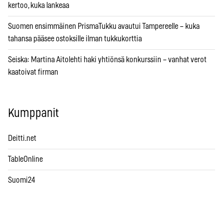
kertoo, kuka lankeaa
Suomen ensimmäinen PrismaTukku avautui Tampereelle – kuka
tahansa pääsee ostoksille ilman tukkukorttia
Seiska: Martina Aitolehti haki yhtiönsä konkurssiin – vanhat verot
kaatoivat firman
Kumppanit
Deitti.net
TableOnline
Suomi24