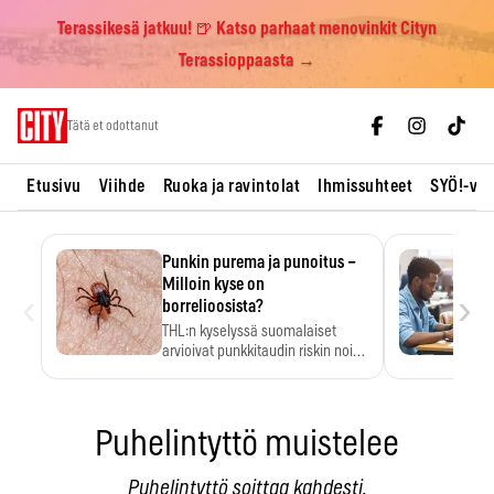
Terassikesä jatkuu! 🍺 Katso parhaat menovinkit Cityn
Terassioppaasta →
Skip
Tätä et odottanut
to
content
Etusivu
Viihde
Ruoka ja ravintolat
Ihmissuhteet
SYÖ!-vii
Punkin purema ja punoitus –
Milloin kyse on
‹
›
borrelioosista?
THL:n kyselyssä suomalaiset
arvioivat punkkitaudin riskin noin
kymmenkertaiseksi…
Puhelintyttö muistelee
Puhelintyttö soittaa kahdesti.