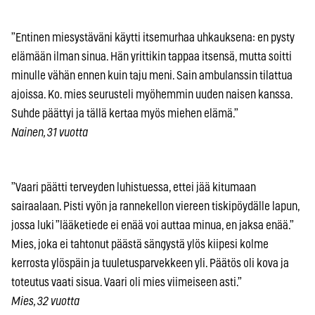
”Entinen miesystäväni käytti itsemurhaa uhkauksena: en pysty
elämään ilman sinua. Hän yrittikin tappaa itsensä, mutta soitti
minulle vähän ennen kuin taju meni. Sain ambulanssin tilattua
ajoissa. Ko. mies seurusteli myöhemmin uuden naisen kanssa.
Suhde päättyi ja tällä kertaa myös miehen elämä.”
Nainen, 31 vuotta
”Vaari päätti terveyden luhistuessa, ettei jää kitumaan
sairaalaan. Pisti vyön ja rannekellon viereen tiskipöydälle lapun,
jossa luki ”lääketiede ei enää voi auttaa minua, en jaksa enää.”
Mies, joka ei tahtonut päästä sängystä ylös kiipesi kolme
kerrosta ylöspäin ja tuuletusparvekkeen yli. Päätös oli kova ja
toteutus vaati sisua. Vaari oli mies viimeiseen asti.”
Mies, 32 vuotta