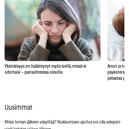
Yksinäisyys on lisääntynyt myös siellä, missä ei
Arvot ja to
odottaisi – parisuhteessa olevilla
psykoterape
pelastaa pa
Uusimmat
Miksi loman jälkeen väsyttää? Nukkumisen ajoitus voi olla sekaisin