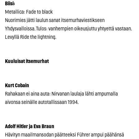
Biisi:
Metallica: Fade to black
Nuorimies jätti laulun sanat itsemurhaviestikseen
Yhdysvalloissa. Tulos: vanhempien oikeusjuttu yhtyettä vastaan.
Levyllä Ride the lightning.
Kuuluisat itsemurhat
Kurt Cobain
Rahakaan ei aina auta: Nirvanan laulaja lähti ampumalla
aivonsa seinälle autotallissaan 1994.
Adolf Hitler ja Eva Braun
Hävityn maailmansodan päätteeksi Führer ampui päähänsä