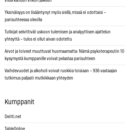
vielä kahden viikon jälkeen
Yksinäisyys on lisääntynyt myös siellä, missä ei odottaisi –
parisuhteessa olevilla
Tutkijat selvittivät uskoon tulemisen ja analyyttisen ajattelun
yhteyttä – tulos ei ollut aivan odotettu
Arvot ja toiveet muuttuvat huomaamatta: Nämä psykoterapeutin 10
kysymystä kumppanille voivat pelastaa parisuhteen
Vaihdevuodet ja alkoholi voivat ruokkia toisiaan – 936 vastaajan
tutkimus paljasti mutkikkaan yhteyden
Kumppanit
Deitti.net
TableOnline