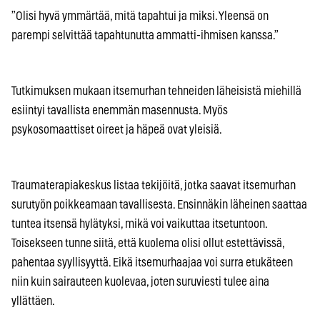
”Olisi hyvä ymmärtää, mitä tapahtui ja miksi. Yleensä on
parempi selvittää tapahtunutta ammatti-ihmisen kanssa.”
Tutkimuksen mukaan itsemurhan tehneiden läheisistä miehillä
esiintyi tavallista enemmän masennusta. Myös
psykosomaattiset oireet ja häpeä ovat yleisiä.
Traumaterapiakeskus listaa tekijöitä, jotka saavat itsemurhan
surutyön poikkeamaan tavallisesta. Ensinnäkin läheinen saattaa
tuntea itsensä hylätyksi, mikä voi vaikuttaa itsetuntoon.
Toisekseen tunne siitä, että kuolema olisi ollut estettävissä,
pahentaa syyllisyyttä. Eikä itsemurhaajaa voi surra etukäteen
niin kuin sairauteen kuolevaa, joten suruviesti tulee aina
yllättäen.