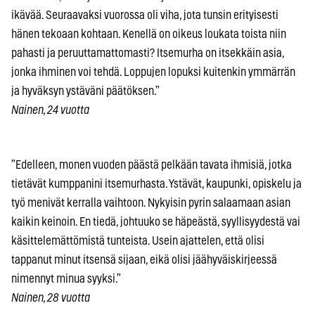
ikävää. Seuraavaksi vuorossa oli viha, jota tunsin erityisesti
hänen tekoaan kohtaan. Kenellä on oikeus loukata toista niin
pahasti ja peruuttamattomasti? Itsemurha on itsekkäin asia,
jonka ihminen voi tehdä. Loppujen lopuksi kuitenkin ymmärrän
ja hyväksyn ystäväni päätöksen.”
Nainen, 24 vuotta
”Edelleen, monen vuoden päästä pelkään tavata ihmisiä, jotka
tietävät kumppanini itsemurhasta. Ystävät, kaupunki, opiskelu ja
työ menivät kerralla vaihtoon. Nykyisin pyrin salaamaan asian
kaikin keinoin. En tiedä, johtuuko se häpeästä, syyllisyydestä vai
käsittelemättömistä tunteista. Usein ajattelen, että olisi
tappanut minut itsensä sijaan, eikä olisi jäähyväiskirjeessä
nimennyt minua syyksi.”
Nainen, 28 vuotta