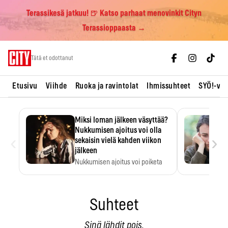
Terassikesä jatkuu! 🍺 Katso parhaat menovinkit Cityn
Terassioppaasta →
Skip
Tätä et odottanut
to
content
Etusivu
Viihde
Ruoka ja ravintolat
Ihmissuhteet
SYÖ!-vii
Miksi loman jälkeen väsyttää?
Nukkumisen ajoitus voi olla
‹
›
sekaisin vielä kahden viikon
jälkeen
Nukkumisen ajoitus voi poiketa
totutusta vielä 15 päivän…
Suhteet
Sinä lähdit pois.