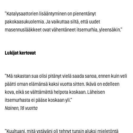
”Katalysaattorien lisääntyminen on pienentänyt
pakokaasukuolemia. Ja vaikuttaa siltä, että uudet
masennuslääkkeet ovat vähentäneet itsemurhia, yleensäkin.”
Lukijat kertovat
”Mä rakastan sua olisi pitänyt vielä saada sanoa, ennen kuin veli
päätti oman elämänsä kaksi vuotta sitten. Ikävä on edelleen
kova, eikä se välttämättä helpota koskaan. Läheisen
itsemurhasta ei pääse koskaan yli.”
Nainen, 18 vuotta
”Kuultuani, mitä ystäväni oli tehnyt tunsin aluksi mieletöntä