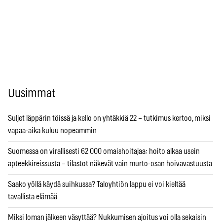
Uusimmat
Suljet läppärin töissä ja kello on yhtäkkiä 22 – tutkimus kertoo, miksi
vapaa-aika kuluu nopeammin
Suomessa on virallisesti 62 000 omaishoitajaa: hoito alkaa usein
apteekkireissusta – tilastot näkevät vain murto-osan hoivavastuusta
Saako yöllä käydä suihkussa? Taloyhtiön lappu ei voi kieltää
tavallista elämää
Miksi loman jälkeen väsyttää? Nukkumisen ajoitus voi olla sekaisin