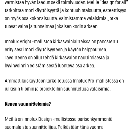
varmistaa hyvän laadun sekä toimivuuden. Meille ”design for all”
tarkoittaa monikäyttöisyyttä ja kohtuuhintaisuutta, esteettisyys
on myös osa kokonaisuutta. Valmistamme valaisimia, jotka
tuovat valoa ja tunnelmaa jokaisen kodin arkeen.
Innolux Bright -malliston kirkasvalolaitteissa on panostettu
erityisesti monikäyttöisyyteen ja käytön helppouteen.
Tavoitteena on ollut tehdä kirkasvalon nauttimisesta ja
hyvinvoinnin edistämisestä luonteva osa arkea.
Ammattilaiskäyttöön tarkoitetussa Innolux Pro-mallistossa on
julkisiin tiloihin ja projekteihin suunniteltuja valaisimia.
Kenen suunnittelemia?
Meillä on Innolux Design -mallistossa parisenkymmentä
suomalaista suunnittelijaa. Pelkästään tänä vuonna