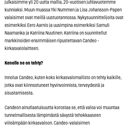
julkaisimme yli 20 uutta mallia, 20-vuotisen juhlavuotemme
kunniaksi. Muun muassa Yki Nummen ja Lisa Johansson-Papen
valaisimet ovat meillä uustuotannossa. Nykysuunnittelijoita ovat
esimerkiksi Eero Aarnio ja uusimpina esimerkiksi Samuli
Naamanka ja Katriina Nuutinen. Katriina on suunnitellut
markkinoiden ensimmäisen ripustettavan Candeo -
kirkasvalolaitteen.
Kenelle ne on tehty?
Innolux Candeo, kuten koko kirkasvalomallisto on tehty kaikille,
jotka ovat kiinnostuneet hyvinvoinnista, terveydestä ja
sisustamisesta.
Candeon ainutlaatuisuutta korostaa se, että valoa voi muuntaa
tunnelmallisesta lämpimästä sävystä tehokkaaseen
viileämpään kirkasvaloon. Candeo-valaisimen