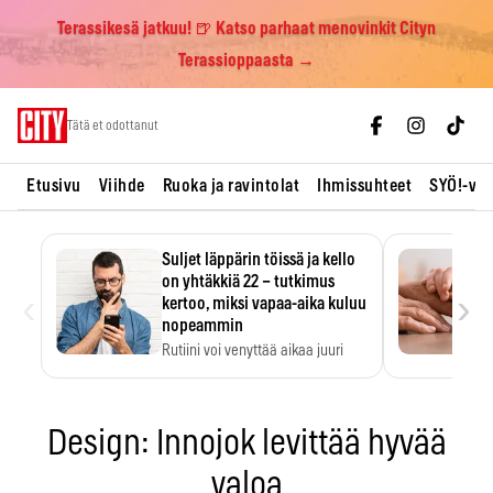
Terassikesä jatkuu! 🍺 Katso parhaat menovinkit Cityn
Terassioppaasta →
Skip
Tätä et odottanut
to
content
Etusivu
Viihde
Ruoka ja ravintolat
Ihmissuhteet
SYÖ!-vii
Suljet läppärin töissä ja kello
on yhtäkkiä 22 – tutkimus
‹
›
kertoo, miksi vapaa-aika kuluu
nopeammin
Rutiini voi venyttää aikaa juuri
silloin, kun sitä…
Design: Innojok levittää hyvää
valoa