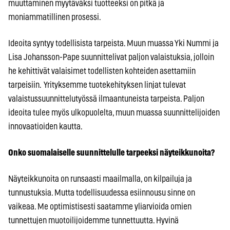
muuttaminen myytäväksi tuotteeksi on pitkä ja
moniammatillinen prosessi.
Ideoita syntyy todellisista tarpeista. Muun muassa Yki Nummi ja
Lisa Johansson-Pape suunnittelivat paljon valaistuksia, jolloin
he kehittivät valaisimet todellisten kohteiden asettamiin
tarpeisiin. Yrityksemme tuotekehityksen linjat tulevat
valaistussuunnittelutyössä ilmaantuneista tarpeista. Paljon
ideoita tulee myös ulkopuolelta, muun muassa suunnittelijoiden
innovaatioiden kautta.
Onko suomalaiselle suunnittelulle tarpeeksi näyteikkunoita?
Näyteikkunoita on runsaasti maailmalla, on kilpailuja ja
tunnustuksia. Mutta todellisuudessa esiinnousu sinne on
vaikeaa. Me optimistisesti saatamme yliarvioida omien
tunnettujen muotoilijoidemme tunnettuutta. Hyvinä