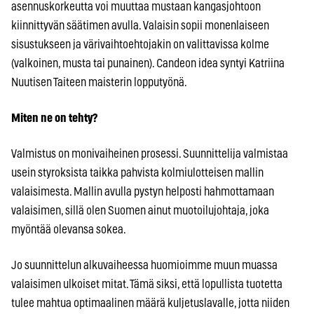
asennuskorkeutta voi muuttaa mustaan kangasjohtoon
kiinnittyvän säätimen avulla. Valaisin sopii monenlaiseen
sisustukseen ja värivaihtoehtojakin on valittavissa kolme
(valkoinen, musta tai punainen). Candeon idea syntyi Katriina
Nuutisen Taiteen maisterin lopputyönä.
Miten ne on tehty?
Valmistus on monivaiheinen prosessi. Suunnittelija valmistaa
usein styroksista taikka pahvista kolmiulotteisen mallin
valaisimesta. Mallin avulla pystyn helposti hahmottamaan
valaisimen, sillä olen Suomen ainut muotoilujohtaja, joka
myöntää olevansa sokea.
Jo suunnittelun alkuvaiheessa huomioimme muun muassa
valaisimen ulkoiset mitat. Tämä siksi, että lopullista tuotetta
tulee mahtua optimaalinen määrä kuljetuslavalle, jotta niiden