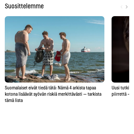
‹
›
Suosittelemme
Suomalaiset eivät tiedä tätä: Nämä 4 arkista tapaa
Uusi tutkimu
kotona lisäävät syövän riskiä merkittävästi — tarkista
piirrettä – j
tämä lista