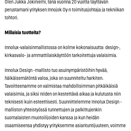
Olen Jukka Jokiniemi, tänä vuonna 20 vuotta täyttävän
perustamani yrityksen Innojok Oy:n toimitusjohtaja ja tekniikan
tohtori.
Millaisia tuotteita?
Innolux-valaisinmallistossa on kolme kokonaisuutta: design-,
kirkasvalo- ja ammattilaiskäyttöön tarkoitettuja valaisimia.
Innolux Design -mallisto tuo asuinympäristöihin hyvää,
häikäisemätöntä valoa, joka on suunniteltu harkiten.
Tavoitteenamme on valmistaa mahdollisimman pitkäikäisiä
valaisimia, ja siksi niiden on kestettävä aikaa ja kulutusta niin
teknisesti kuin esteettisesti. Suunnittelemme Innolux Design -
malliston yhteistyössä tunnettujen ja palkittujenkin
suomalaisten muotoilijoiden kanssa ja kun heidän
osaamiseensa yhdistyy yrityksemme asiantuntijuuteen, voimme