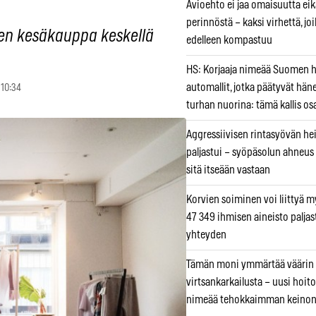
Avioehto ei jaa omaisuutta ei
perinnöstä – kaksi virhettä, jo
nen kesäkauppa keskellä
edelleen kompastuu
HS: Korjaaja nimeää Suomen
automallit, jotka päätyvät hän
 10:34
turhan nuorina: tämä kallis os
Aggressiivisen rintasyövän he
paljastui – syöpäsolun ahneus
sitä itseään vastaan
Korvien soiminen voi liittyä 
47 349 ihmisen aineisto paljas
yhteyden
Tämän moni ymmärtää väärin
virtsankarkailusta – uusi hoit
nimeää tehokkaimman keino