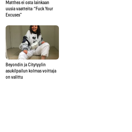
Matthes ei osta lainkaan
uusia vaatteita: “Fuck Your
Excuses”
Beyondin ja Citytyylin
asukilpailun kolmas voittaja
on valittu
Beyondin ja Citytyylin
asukilpailun ensimmäinen
voittaja on valittu
Cit
fes