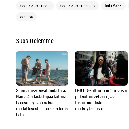
suomalainen muoti
suomalainen muotoilu
Terhi Pölkki
yötön yö
Suosittelemme
LGBTIQ-kulttuuri ei “provosoi
Suomalaiset eivät tiedä tätä:
pukeutumisellaan”, vaan
Nämä 4 arkista tapaa kotona
tekee muodista
lisäävät syövän riskiä
merkityksellistä
merkittävästi — tarkista tämä
lista