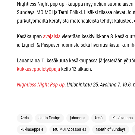
Nightless Night pop up -kauppa myy neljän suomalaisen m
Sundays, MOIMOI ja Terhi Pölkki. Lisäksi tilassa olevat Jo
purkutyömailta kerätyistä materiaaleista tehdyt kalusteet
Kesäkaupan
avajaisia
vietetään keskiviikkona 8. kesäkuuta
ja Lignell & Piispasen juomista sekä livemusiikista, kun i
Lauantaina 11. kesäkuuta kesäkaupassa järjestetään yött
kukkaseppeletyöpaja
kello 12 alkaen.
Nightless Night Pop Up
, Unioninkatu 25. Avoinna 7.-19.6. m
Arela
Jouto Design
juhannus
kesä
Kesäkauppa
kukkaseppele
MOIMOI Accessories
Month of Sundays