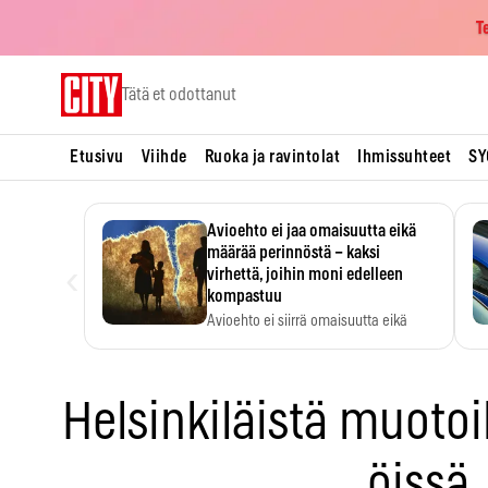
T
Skip
Tätä et odottanut
to
content
Etusivu
Viihde
Ruoka ja ravintolat
Ihmissuhteet
SY
Avioehto ei jaa omaisuutta eikä
määrää perinnöstä – kaksi
‹
virhettä, joihin moni edelleen
kompastuu
Avioehto ei siirrä omaisuutta eikä
ratkaise perintöasioita.
Helsinkiläistä muoto
öissä