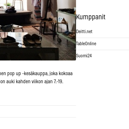
Kumppanit
Deitti.net
TableOnline
Suomi24
uloinen pop up -kesäkauppa, joka kokoaa
n auki kahden viikon ajan 7.-19.