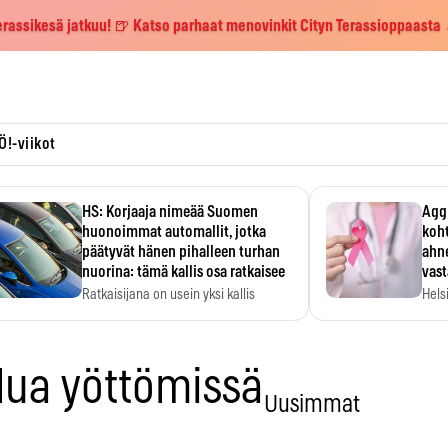
erassikesä jatkuu! 🍺 Katso parhaat menovinkit Cityn Terassioppaasta
Ö!-viikot
HS: Korjaaja nimeää Suomen
Aggr
huonoimmat automallit, jotka
koht
päätyvät hänen pihalleen turhan
ahne
nuorina: tämä kallis osa ratkaisee
vas
Ratkaisijana on usein yksi kallis
Hels
komponentti.
MYC-
hida
ilua yöttömissä
Uusimmat