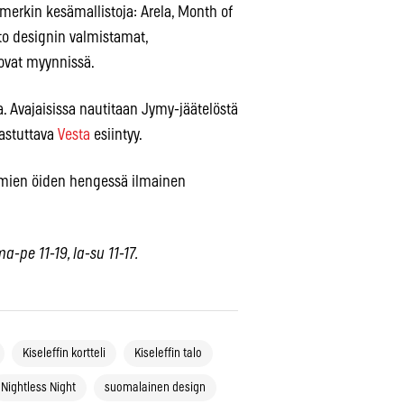
erkin kesämallistoja: Arela, Month of
uto designin valmistamat,
 ovat myynnissä.
. Avajaisissa nautitaan Jymy-jäätelöstä
hastuttava
Vesta
esiintyy.
ömien öiden hengessä ilmainen
a-pe 11-19, la-su 11-17.
Kiseleffin kortteli
Kiseleffin talo
Nightless Night
suomalainen design