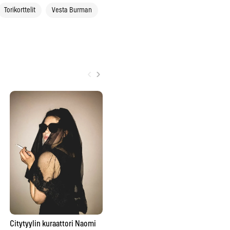
Torikorttelit
Vesta Burman
‹
›
Ma
yh
ka
Beyondin ja Citytyylin
asukilpailun toinen voittaja
on valittu
Citytyylin kuraattori Naomi