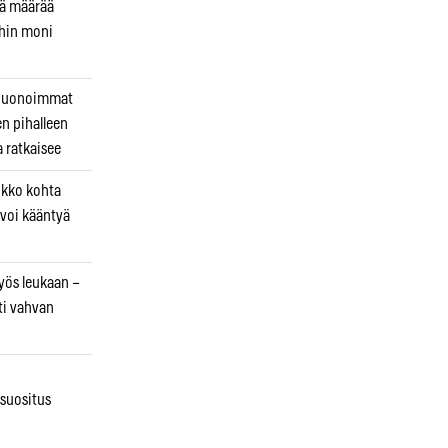
kä määrää
ihin moni
 huonoimmat
en pihalleen
a ratkaisee
ikko kohta
 voi kääntyä
myös leukaan –
ti vahvan
osuositus
n