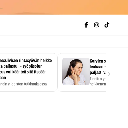
 →
essiivisen rintasyövän heikko
Korvien soiminen voi 
a paljastui – syöpäsolun
leukaan – 47 349 ihmi
›
us voi kääntyä sitä itseään
paljasti vahvan yhtey
taan
Tinnitus yhdistetään ku
ingin yliopiston tutkimuksessa
heikkenemiseen. Meta-a
aktiivisen rintasyövän kasvu
kertoo, että myös…
stui.