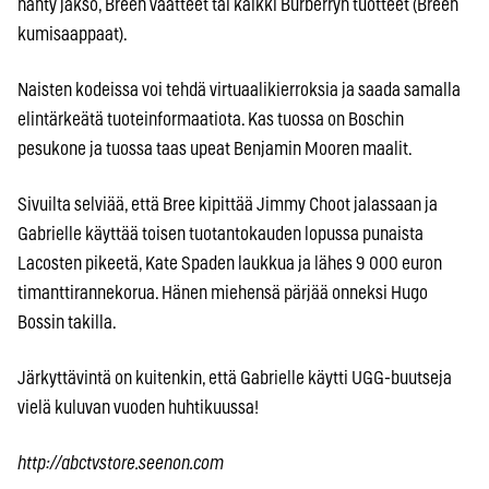
nähty jakso, Breen vaatteet tai kaikki Burberryn tuotteet (Breen
kumisaappaat).
Naisten kodeissa voi tehdä virtuaalikierroksia ja saada samalla
elintärkeätä tuoteinformaatiota. Kas tuossa on Boschin
pesukone ja tuossa taas upeat Benjamin Mooren maalit.
Sivuilta selviää, että Bree kipittää Jimmy Choot jalassaan ja
Gabrielle käyttää toisen tuotantokauden lopussa punaista
Lacosten pikeetä, Kate Spaden laukkua ja lähes 9 000 euron
timanttirannekorua. Hänen miehensä pärjää onneksi Hugo
Bossin takilla.
Järkyttävintä on kuitenkin, että Gabrielle käytti UGG-buutseja
vielä kuluvan vuoden huhtikuussa!
http://abctvstore.seenon.com