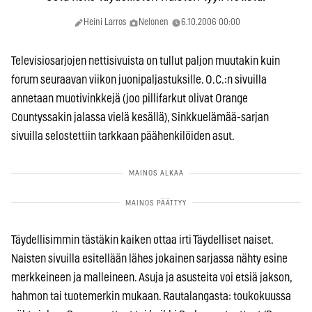
Heini Larros
Nelonen
6.10.2006 00:00
Televisiosarjojen nettisivuista on tullut paljon muutakin kuin
forum seuraavan viikon juonipaljastuksille. O.C.:n sivuilla
annetaan muotivinkkejä (joo pillifarkut olivat Orange
Countyssakin jalassa vielä kesällä), Sinkkuelämää-sarjan
sivuilla selostettiin tarkkaan päähenkilöiden asut.
Täydellisimmin tästäkin kaiken ottaa irti Täydelliset naiset.
Naisten sivuilla esitellään lähes jokainen sarjassa nähty esine
merkkeineen ja malleineen. Asuja ja asusteita voi etsiä jakson,
hahmon tai tuotemerkin mukaan. Rautalangasta: toukokuussa