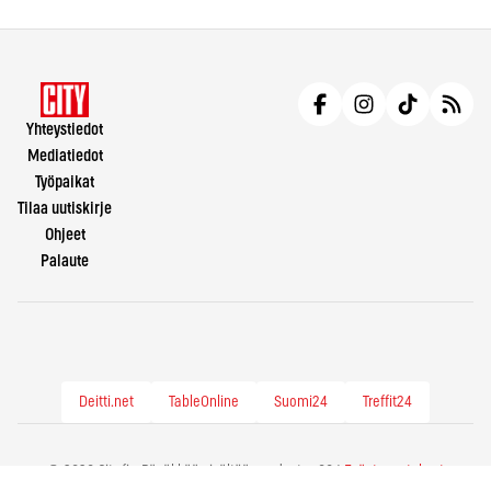
Yhteystiedot
Mediatiedot
Työpaikat
Tilaa uutiskirje
Ohjeet
Palaute
Deitti.net
TableOnline
Suomi24
Treffit24
© 2026 City.fi - Räväkkää sisältöä vuodesta -86 |
Evästeasetukset