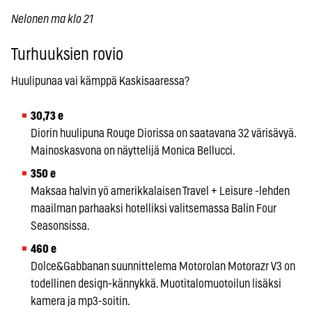
Nelonen ma klo 21
Turhuuksien rovio
Huulipunaa vai kämppä Kaskisaaressa?
30,73 e
Diorin huulipuna Rouge Diorissa on saatavana 32 värisävyä.
Mainoskasvona on näyttelijä Monica Bellucci.
350 e
Maksaa halvin yö amerikkalaisen Travel + Leisure -lehden
maailman parhaaksi hotelliksi valitsemassa Balin Four
Seasonsissa.
460 e
Dolce&Gabbanan suunnittelema Motorolan Motorazr V3 on
todellinen design-kännykkä. Muotitalomuotoilun lisäksi
kamera ja mp3-soitin.