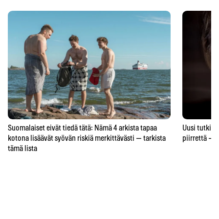
Suomalaiset eivät tiedä tätä: Nämä 4 arkista tapaa
Uusi tutkimu
kotona lisäävät syövän riskiä merkittävästi — tarkista
piirrettä – j
tämä lista