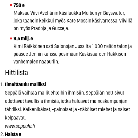
750 e
Maksaa Viivi Avellánin käsilaukku Mulberryn Bayswater,
joka taanoin keikkui myös Kate Mossin käsivarressa. Viivillä
on myös Pradoja ja Gucceja.
9,5 milj. e
Kimi Räikkönen osti Salon­ojan Jussilta 1 000 neliön talon ja
pääsee Jennin kanssa pesimään Kaskisaareen Häkkisen
vanhempien naapuriin.
Hittilista
Ilmoittaudu malliksi
Seppälä vaihtaa mallit ehtoihin ihmisiin. Seppälän nettisivut
odottavat tavallisia ihmisiä, jotka haluavat mainoskampanjan
tähdiksi. Kaikenikäiset, -painoiset ja -näköiset miehet ja naiset
kelpaavat.
www.seppala.fi
Haista v