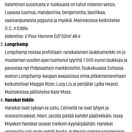
Valentinon suositusta V-tuoksusta on tullut miesten versio.
Luvassa luumua, mandariinia, bergamottia, basilikaa,
vaaleanpunaista pippuria ja myskiä. Mainoksissa keikistelee
O.C.:n Eddie.
Valentino: V Pour Homme EdT 50ml 48 e
Longchamp
Longchamp nostaa profiiliaan: ranskalainen laukkumerkki on jo
muutaman vuoden ajan tuottanut tyyriitä 1 000 euron laukkuja ja
panostaa nyt Yhdysvaltain markkinoihin. Toukokuussa Sohossa
avatun Longchamp-kaupan avajaisissa omia pitkämestareitaan
keikuttelivat Maggie Rizer, Lucy Liu ja perijätär Lydia Hearst.
Mainoksissa pällistelee Kate Moss.
Hanskat tiskiin
Hanskat ovat syksyn se juttu. Celinellä ne ovat lyhyet ja
oranssinruskeat, Marc Jacobs pistää kahdet päällekkäin. Issey
Miyaken hanskat osuvat melkein kyynärpäähän. Hanskat
ostamalla voit myös tehdä hyvää. In Wearin pinkkisomisteisista