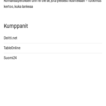
Romanssipetoksen uhri ei ole se, jota yleisesti kuvitellaan – tutkimus
kertoo, kuka lankeaa
Kumppanit
Deitti.net
TableOnline
Suomi24