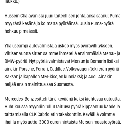
laukku.)
Hussein Chalayanista juuri taiteellisen johtajansa saanut Puma
myy tänä kesänä jo kolmatta pyöräänsä. Uusin Puma-pyörä
hehkuu pimeässä.
Yhä useampi autovalmistaja uskoo myös pyörävillitykseen.
Viitisen vuotta sitten saimme ihmetellä ensimmäisiä Mersu- ja
BMW-pyöriä. Nyt pyöriä valmistavat Mersun ja Bemarin lisäksi
ainakin Porsche, Ferrari, Cadillac, Volkswagen (teki erän pyöriä
Saksan jalkapallon MM-kisojen kunniaksi) ja Audi. Ainakin
neljää ensin mainittua saa Suomesta.
Mercedes-Benz esitteli tänä keväänä kaksi kiehtovaa uutuutta.
Huhtikuussa myyntiin tullut taittuva pyörä kippaantuu kahdella
taittamisella CLK Cabrioletin takakonttiin. Keväällä voimme
ihailla myös uutta, 3000 euron hintaista Mersun maastopyörää.