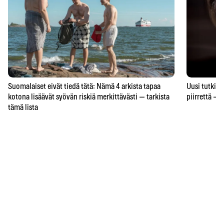
Suomalaiset eivät tiedä tätä: Nämä 4 arkista tapaa
Uusi tutkimu
kotona lisäävät syövän riskiä merkittävästi — tarkista
piirrettä – j
tämä lista