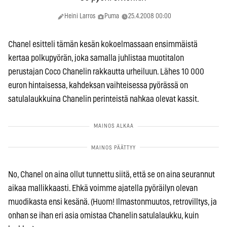
Heini Larros
Puma
25.4.2008 00:00
Chanel esitteli tämän kesän kokoelmassaan ensimmäistä
kertaa polkupyörän, joka samalla juhlistaa muotitalon
perustajan Coco Chanelin rakkautta urheiluun. Lähes 10 000
euron hintaisessa, kahdeksan vaihteisessa pyörässä on
satulalaukkuina Chanelin perinteistä nahkaa olevat kassit.
No, Chanel on aina ollut tunnettu siitä, että se on aina seurannut
aikaa mallikkaasti. Ehkä voimme ajatella pyöräilyn olevan
muodikasta ensi kesänä. (Huom! Ilmastonmuutos, retrovilltys, ja
onhan se ihan eri asia omistaa Chanelin satulalaukku, kuin