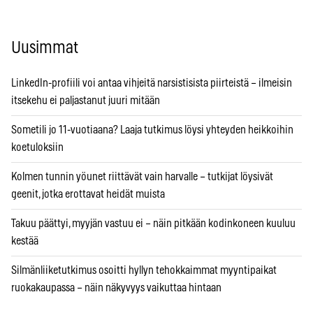
Uusimmat
LinkedIn-profiili voi antaa vihjeitä narsistisista piirteistä – ilmeisin
itsekehu ei paljastanut juuri mitään
Sometili jo 11-vuotiaana? Laaja tutkimus löysi yhteyden heikkoihin
koetuloksiin
Kolmen tunnin yöunet riittävät vain harvalle – tutkijat löysivät
geenit, jotka erottavat heidät muista
Takuu päättyi, myyjän vastuu ei – näin pitkään kodinkoneen kuuluu
kestää
Silmänliiketutkimus osoitti hyllyn tehokkaimmat myyntipaikat
ruokakaupassa – näin näkyvyys vaikuttaa hintaan