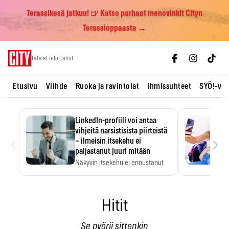
Terassikesä jatkuu! 🍺 Katso parhaat menovinkit Cityn
Terassioppaasta →
Skip
Tätä et odottanut
to
content
Etusivu
Viihde
Ruoka ja ravintolat
Ihmissuhteet
SYÖ!-vii
LinkedIn-profiili voi antaa
vihjeitä narsistisista piirteistä
‹
›
– ilmeisin itsekehu ei
paljastanut juuri mitään
Näkyvin itsekehu ei ennustanut
narsistisia piirteitä.
Hitit
Se pyörii sittenkin