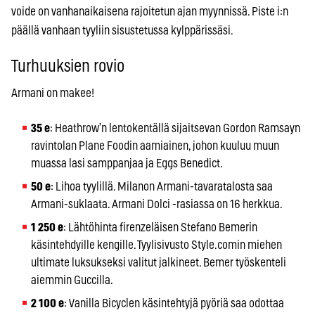
voide on vanhanaikaisena rajoitetun ajan myynnissä. Piste i:n
päällä vanhaan tyyliin sisustetussa kylppärissäsi.
Turhuuksien rovio
Armani on makee!
35 e
: Heathrow’n lentokentällä sijaitsevan Gordon Ramsayn
ravintolan Plane Foodin aamiainen, johon kuuluu muun
muassa lasi samppanjaa ja Eggs Benedict.
50 e
: Lihoa tyylillä. Milanon Armani-tavaratalosta saa
Armani-suklaata. Armani Dolci -rasiassa on 16 herkkua.
1 250 e
: Lähtöhinta firenzeläisen Stefano Bemerin
käsintehdyille kengille. Tyylisivusto Style.comin miehen
ultimate luksukseksi valitut jalkineet. Bemer työskenteli
aiemmin Guccilla.
2 100 e
: Vanilla Bicyclen käsintehtyjä pyöriä saa odottaa