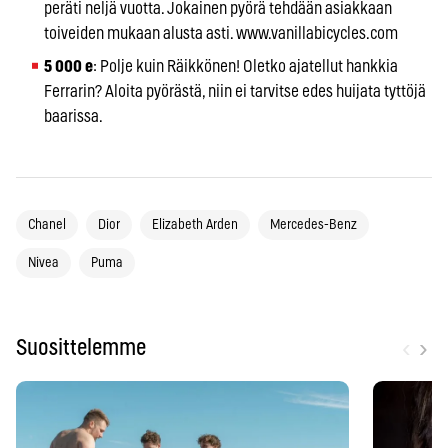
peräti neljä vuotta. Jokainen pyörä tehdään asiakkaan
toiveiden mukaan alusta asti. www.vanillabicycles.com
5 000 e
: Polje kuin Räikkönen! Oletko ajatellut hankkia
Ferrarin? Aloita pyörästä, niin ei tarvitse edes huijata tyttöjä
baarissa.
Chanel
Dior
Elizabeth Arden
Mercedes-Benz
Nivea
Puma
‹
›
Suosittelemme