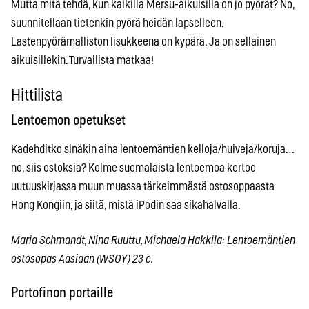
Mutta mitä tehdä, kun kaikilla Mersu-aikuisilla on jo pyörät? No,
suunnitellaan tietenkin pyörä heidän lapselleen.
Lastenpyörämalliston lisukkeena on kypärä. Ja on sellainen
aikuisillekin. Turvallista matkaa!
Hittilista
Lentoemon opetukset
Kadehditko sinäkin aina lentoemäntien kelloja/huiveja/koruja…
no, siis ostoksia? Kolme suomalaista lentoemoa kertoo
uutuuskirjassa muun muassa tärkeimmästä ostosoppaasta
Hong Kongiin, ja siitä, mistä iPodin saa sikahalvalla.
Maria Schmandt, Nina Ruuttu, Michaela Hakkila: Lentoemäntien
ostosopas Aasiaan (WSOY) 23 e.
Portofinon portaille