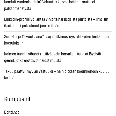
Kaaduit vuokralaudalla? Vakuutus korvaa hoidon, mutta ei
palkanmenetystä
LinkedIn-profiili voi antaa vihjeitä narsistisista piirteistä – ilmeisin
itsekehu ei paljastanut juuri mitään
Sometili jo 11-vuotiaana? Laaja tutkimus löysi yhteyden heikkoihin
koetuloksiin
Kolmen tunnin yöunet riittävät vain harvalle – tutkijat löysivät
geenit, jotka erottavat heidät muista
Takuu päättyi, myyjän vastuu ei – näin pitkään kodinkoneen kuuluu
kestää
Kumppanit
Deitti.net