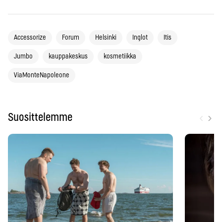
Accessorize
Forum
Helsinki
Inglot
Itis
Jumbo
kauppakeskus
kosmetiikka
ViaMonteNapoleone
‹
›
Suosittelemme