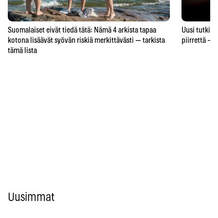
Suomalaiset eivät tiedä tätä: Nämä 4 arkista tapaa
Uusi tutkimu
kotona lisäävät syövän riskiä merkittävästi — tarkista
piirrettä – j
tämä lista
Uusimmat