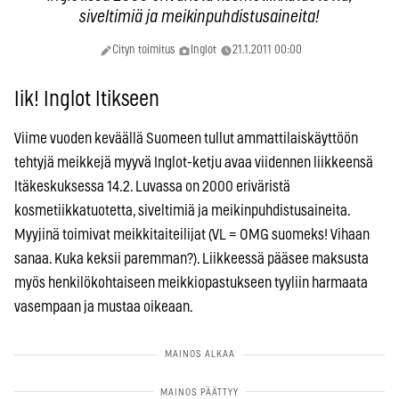
siveltimiä ja meikinpuhdistusaineita!
Cityn toimitus
Inglot
21.1.2011 00:00
Iik! Inglot Itikseen
Viime vuoden keväällä Suomeen tullut ammattilaiskäyttöön
tehtyjä meikkejä myyvä Inglot-ketju avaa viidennen liikkeensä
Itäkeskuksessa 14.2. Luvassa on 2000 eriväristä
kosmetiikkatuotetta, siveltimiä ja meikinpuhdistusaineita.
Myyjinä toimivat meikkitaiteilijat (VL = OMG suomeks! Vihaan
sanaa. Kuka keksii paremman?). Liikkeessä pääsee maksusta
myös henkilökohtaiseen meikkiopastukseen tyyliin harmaata
vasempaan ja mustaa oikeaan.