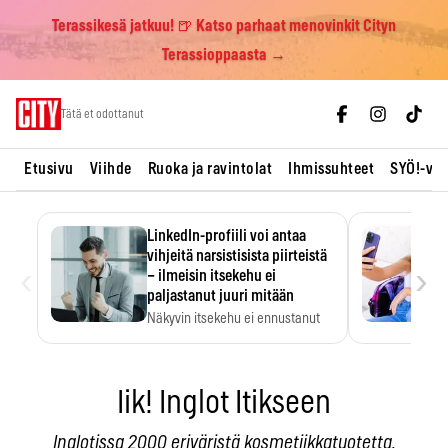
Terassikesä jatkuu! 🍺 Katso parhaat menovinkit Cityn
Terassioppaasta →
Skip
Tätä et odottanut
to
content
Etusivu
Viihde
Ruoka ja ravintolat
Ihmissuhteet
SYÖ!-vii
LinkedIn-profiili voi antaa
vihjeitä narsistisista piirteistä
‹
›
– ilmeisin itsekehu ei
paljastanut juuri mitään
Näkyvin itsekehu ei ennustanut
narsistisia piirteitä.
Iik! Inglot Itikseen
Inglotissa 2000 eriväristä kosmetiikkatuotetta,