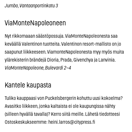
Jumbo, Vantaanportinkatu 3
ViaMonteNapoleoneen
Nyt rikkomaaan säästöpossuja. ViaMonteNapoleonesta saa
keväällä Valentinon tuotteita. Valentinon resort-mallisto on jo
saapunut liikkeeseen. ViamonteNapoleonesta myy myös muita
ylärekisterin brändejä Dioria, Prada, Givenchya ja Lanvinia.
ViaMonteNapoleone, Bulevardi 2–4
Kantele kaupasta
Tuliko kauppaasi von Puckelsbergerin kohuttu uusi kokoelma?
Avasitko liikkeen, jonka kaltaista ei ole kaupungissa nähty
(silleen hyvällä tavalla)? Kerro siitä meille. Lähetä tiedotteesi
Ostoskeskukseemme:
heini.larros@citypress.fi