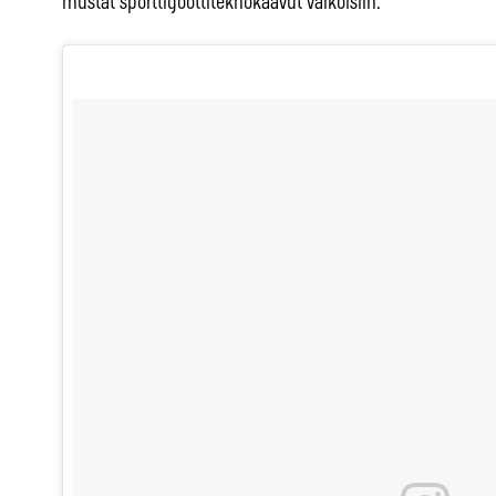
mustat sporttigoottiteknokaavut valkoisiin.