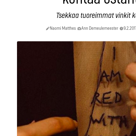
Tsekkaa tuoreimmat vinkit k
Naomi Matthes
Ann Demeulemeester
9.2.201