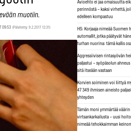
Avioehto ei jaa omaisuutta ei
perinnöstä – kaksi virhettä, jo
evään muotiin.
edelleen kompastuu
7 09:53
(Päivitetty: 9.2.2017 12:31)
HS: Korjaaja nimeää Suomen
automallit, jotka päätyvät hän
turhan nuorina: tämä kallis os
Aggressiivisen rintasyövän he
paljastui – syöpäsolun ahneus
sitä itseään vastaan
Korvien soiminen voi liittyä 
47 349 ihmisen aineisto paljas
yhteyden
Tämän moni ymmärtää väärin
virtsankarkailusta – uusi hoit
nimeää tehokkaimman keino