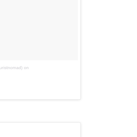
uristnomad)
on