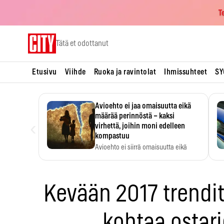
T
Skip
Tätä et odottanut
to
content
Etusivu
Viihde
Ruoka ja ravintolat
Ihmissuhteet
SY
Avioehto ei jaa omaisuutta eikä
määrää perinnöstä – kaksi
‹
virhettä, joihin moni edelleen
kompastuu
Avioehto ei siirrä omaisuutta eikä
ratkaise perintöasioita.
Kevään 2017 trendit
kohtaa ostar