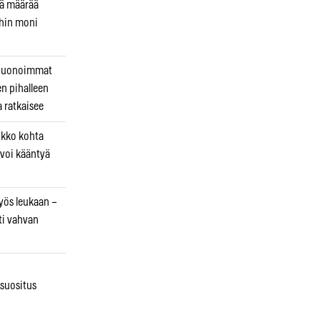
kä määrää
ihin moni
 huonoimmat
en pihalleen
a ratkaisee
ikko kohta
 voi kääntyä
myös leukaan –
ti vahvan
osuositus
n