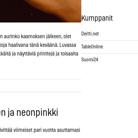
Kumppanit
Deitti.net
n aurinko kaamoksen jälkeen, olet
toja haalivana tänä keväänä. Luvassa
TableOnline
äitä ja näyttäviä printtejä ja toisaalta
Suomi24
n ja neonpinkki
ivittää viimeiset pari vuotta asuttamasi