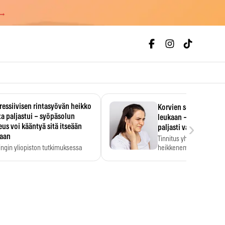
 →
essiivisen rintasyövän heikko
Korvien soiminen voi 
a paljastui – syöpäsolun
leukaan – 47 349 ihmi
›
us voi kääntyä sitä itseään
paljasti vahvan yhtey
taan
Tinnitus yhdistetään ku
ingin yliopiston tutkimuksessa
heikkenemiseen. Meta-a
aktiivisen rintasyövän kasvu
kertoo, että myös…
stui.