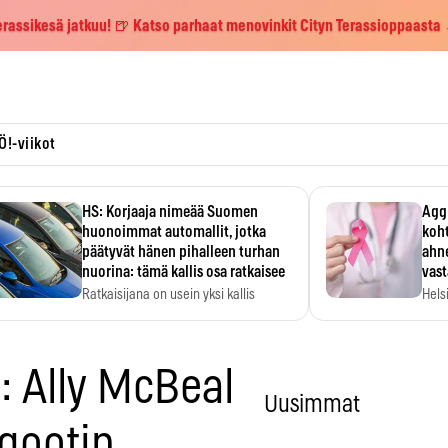
erassikesä jatkuu! 🍺 Katso parhaat menovinkit Cityn Terassioppaasta
Ö!-viikot
HS: Korjaaja nimeää Suomen
Aggr
huonoimmat automallit, jotka
koht
päätyvät hänen pihalleen turhan
ahne
nuorina: tämä kallis osa ratkaisee
vas
Ratkaisijana on usein yksi kallis
Hels
komponentti.
MYC-
hida
: Ally McBeal
Uusimmat
igootin