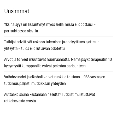
Uusimmat
Yksinäisyys on lisääntynyt myös siellä, missä ei odottaisi –
parisuhteessa olevilla
Tutkijat selvittivät uskoon tulemisen ja analyyttisen ajattelun
yhteyttä – tulos ei ollut aivan odotettu
Arvot ja toiveet muuttuvat huomaamatta: Nämä psykoterapeutin 10
kysymystä kumppanille voivat pelastaa parisuhteen
Vaihdevuodet ja alkoholi voivat ruokkia toisiaan – 936 vastaajan
tutkimus paljasti mutkikkaan yhteyden
Auttaako sauna kestämään hellettä? Tutkijat muistuttavat
ratkaisevasta erosta