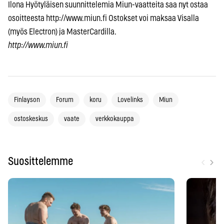
Ilona Hyötyläisen suunnittelemia Miun-vaatteita saa nyt ostaa
osoitteesta http://www.miun.fi Ostokset voi maksaa Visalla
(myös Electron) ja MasterCardilla.
http://www.miun.fi
Finlayson
Forum
koru
Lovelinks
Miun
ostoskeskus
vaate
verkkokauppa
‹
›
Suosittelemme