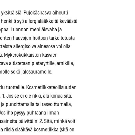
yksittäisiä. Pujokäsirasva aiheutti
henkilö syö allergialääkkeitä keväästä
lppoa. Luonnon mehiläisvaha ja
pienten haavojen hoitoon tarkoitetusta
eista allergisoiva ainesosa voi olla
tä. Mykerökukkaisten kasvien
a altistetaan pietaryrtille, arnikille,
olle sekä jalosauramolle.
idu tuotteille. Kosmetiikkateollisuuden
 Jos se ei ole rikki, älä korjaa sitä.
 ja punoittamalla tai rasvoittumalla,
 Jos iho pysyy puhtaana ilman
aineita päivittäin. 2. Sitä, minkä voit
hda riisiä sisältävä kosmetiikka (sitä on