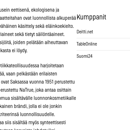
usein eettisenä, ekologisena ja
Kumppanit
aatteitahan ovat luonnollista alkuperää
häinen käsittely sekä eläinkoekielto.
Deitti.net
riaineet sekä tietyt säilöntäaineet.
ijöitä, joiden pelätään aiheuttavan
TableOnline
kasta ei löydy.
Suomi24
ikkateollisuudessa harjoitetaan
ää, vaan pelkästään erilaisten
a ovat Saksassa vuonna 1951 perustettu
rustettu NaTrue, joka antaa osittain
omua sisältävälle luonnonkosmetiikalle
inen brändi, jolla ei ole jonkin
riteerinsä luonnollisuudelle.
a siis sisältää myös synteettisesti