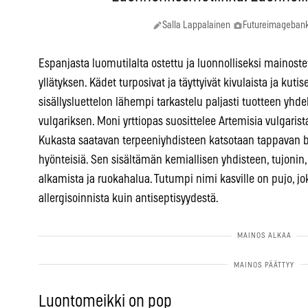
Salla Lappalainen
Futureimageban
Espanjasta luomutilalta ostettu ja luonnolliseksi mainostet
yllätyksen. Kädet turposivat ja täyttyivät kivulaista ja kuti
sisällysluettelon lähempi tarkastelu paljasti tuotteen yhd
vulgariksen. Moni yrttiopas suosittelee Artemisia vulgari
Kukasta saatavan terpeeniyhdisteen katsotaan tappavan ba
hyönteisiä. Sen sisältämän kemiallisen yhdisteen, tujonin
alkamista ja ruokahalua. Tutumpi nimi kasville on pujo, 
allergisoinnista kuin antiseptisyydestä.
Luontomeikki on pop