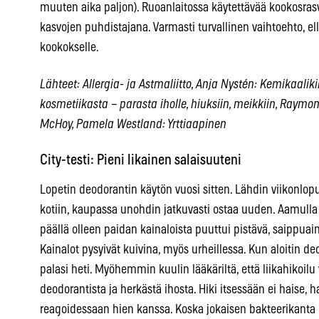
muuten aika paljon). Ruoanlaitossa käytettävää kookosras
kasvojen puhdistajana. Varmasti turvallinen vaihtoehto, el
kookokselle.
Lähteet: Allergia- ja Astmaliitto, Anja Nystén: Kemikaaliki
kosmetiikasta – parasta iholle, hiuksiin, meikkiin, Raymo
McHoy, Pamela Westland: Yrttiaapinen
City-testi: Pieni likainen salaisuuteni
Lopetin deodorantin käytön vuosi sitten. Lähdin viikonlo
kotiin, kaupassa unohdin jatkuvasti ostaa uuden. Aamulla
päällä olleen paidan kainaloista puuttui pistävä, saippuai
Kainalot pysyivät kuivina, myös urheillessa. Kun aloitin d
palasi heti. Myöhemmin kuulin lääkäriltä, että liikahikoilu v
deodorantista ja herkästä ihosta. Hiki itsessään ei haise, h
reagoidessaan hien kanssa. Koska jokaisen bakteerikanta on 