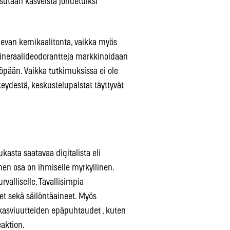
tsutaan kasveista johdetuiksi
evan kemikaalitonta, vaikka myös
 Mineraalideodorantteja markkinoidaan
yöpään. Vaikka tutkimuksissa ei ole
teydestä, keskustelupalstat täyttyvät
kasta saatavaa digitalista eli
nen osa on ihmiselle myrkyllinen.
valliselle. Tavallisimpia
et sekä säilöntäaineet. Myös
 kasviuutteiden epäpuhtaudet , kuten
eaktion.