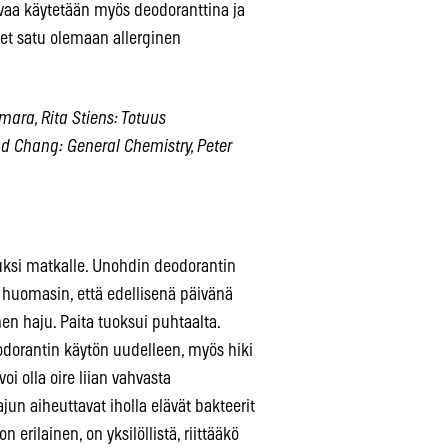
vaa käytetään myös deodoranttina ja
let satu olemaan allerginen
mara, Rita Stiens: Totuus
nd Chang: General Chemistry, Peter
puksi matkalle. Unohdin deodorantin
 huomasin, että edellisenä päivänä
nen haju. Paita tuoksui puhtaalta.
eodorantin käytön uudelleen, myös hiki
oi olla oire liian vahvasta
ajun aiheuttavat iholla elävät bakteerit
erilainen, on yksilöllistä, riittääkö