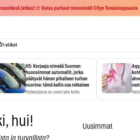
erassikesä jatkuu! 🍺 Katso parhaat menovinkit Cityn Terassioppaasta
Ö!-viikot
HS: Korjaaja nimeää Suomen
Aggr
huonoimmat automallit, jotka
koht
päätyvät hänen pihalleen turhan
ahne
nuorina: tämä kallis osa ratkaisee
vas
Ratkaisijana on usein yksi kallis
Hels
komponentti.
MYC-
hida
, hui!
Uusimmat
ta ja turvallista?