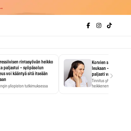
 →
essiivisen rintasyövän heikko
Korvien soiminen voi 
a paljastui – syöpäsolun
leukaan – 47 349 ihmi
›
us voi kääntyä sitä itseään
paljasti vahvan yhtey
taan
Tinnitus yhdistetään ku
ingin yliopiston tutkimuksessa
heikkenemiseen. Meta-a
aktiivisen rintasyövän kasvu
kertoo, että myös…
stui.