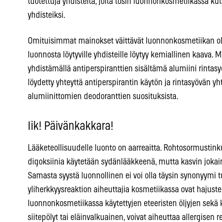
tuotettuja yhdisteitä, joita tosin luonnonkosmetiikassa ku
yhdisteiksi.
Omituisimmat mainokset väittävät luonnonkosmetiikan ol
luonnosta löytyville yhdisteille löytyy kemiallinen kaava.
yhdistämällä antiperspiranttien sisältämä alumiini rintas
löydetty yhteyttä antiperspirantin käytön ja rintasyövän yh
alumiinittomien deodoranttien suosituksista.
Iik! Päivänkakkara!
Lääketeollisuudelle luonto on aarreaitta. Rohtosormustinku
digoksiinia käytetään sydänlääkkeenä, mutta kasvin jokai
Samasta syystä luonnollinen ei voi olla täysin synonyymi tur
yliherkkyysreaktion aiheuttajia kosmetiikassa ovat hajuste
luonnonkosmetiikassa käytettyjen eteeristen öljyjen sekä
siitepölyt tai eläinvalkuainen, voivat aiheuttaa allergisen r