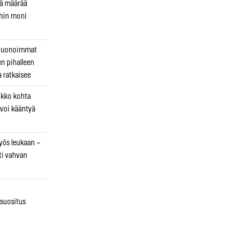
kä määrää
ihin moni
 huonoimmat
en pihalleen
a ratkaisee
ikko kohta
 voi kääntyä
myös leukaan –
ti vahvan
osuositus
n