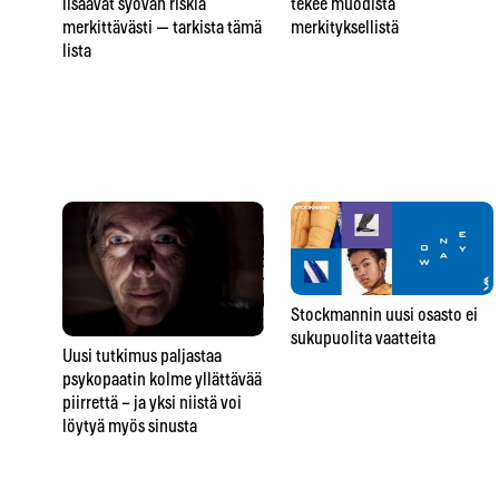
tekee muodista
lisäävät syövän riskiä
merkityksellistä
merkittävästi — tarkista tämä
lista
Stockmannin uusi osasto ei
sukupuolita vaatteita
Uusi tutkimus paljastaa
psykopaatin kolme yllättävää
piirrettä – ja yksi niistä voi
löytyä myös sinusta