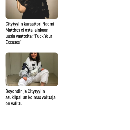
ka
Beyondin ja Citytyylin
asukilpailun toinen voittaja
on valittu
Citytyylin kuraattori Naomi
Matthes ei osta lainkaan
uusia vaatteita: “Fuck Your
Excuses”
Beyondin ja Citytyylin
asukilpailun kolmas voittaja
on valittu
Beyondin ja Citytyylin
asukilpailun ensimmäinen
voittaja on valittu
Cit
fes