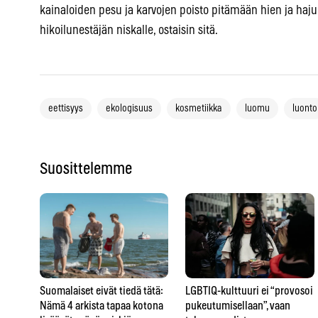
kainaloiden pesu ja karvojen poisto pitämään hien ja hajun
hikoilunestäjän niskalle, ostaisin sitä.
eettisyys
ekologisuus
kosmetiikka
luomu
luonto
Suosittelemme
LGBTIQ-kulttuuri ei “provosoi
Suomalaiset eivät tiedä tätä:
pukeutumisellaan”, vaan
Nämä 4 arkista tapaa kotona