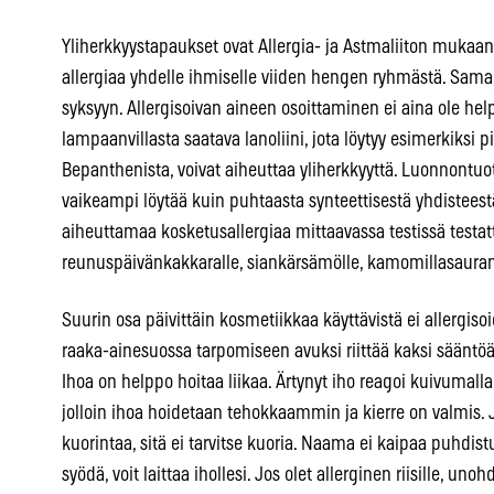
Yliherkkyystapaukset ovat Allergia- ja Astmaliiton mukaan 
allergiaa yhdelle ihmiselle viiden hengen ryhmästä. Sama 
syksyyn. Allergisoivan aineen osoittaminen ei aina ole he
lampaanvillasta saatava lanoliini, jota löytyy esimerkiksi 
Bepanthenista, voivat aiheuttaa yliherkkyyttä. Luonnontuott
vaikeampi löytää kuin puhtaasta synteettisestä yhdistees
aiheuttamaa kosketusallergiaa mittaavassa testissä testattav
reunuspäivänkakkaralle, siankärsämölle, kamomillasauram
Suurin osa päivittäin kosmetiikkaa käyttävistä ei allergiso
raaka-ainesuossa tarpomiseen avuksi riittää kaksi sääntöä. 1.
Ihoa on helppo hoitaa liikaa. Ärtynyt iho reagoi kuivumalla
jolloin ihoa hoidetaan tehokkaammin ja kierre on valmis.
kuorintaa, sitä ei tarvitse kuoria. Naama ei kaipaa puhdistus
syödä, voit laittaa ihollesi. Jos olet allerginen riisille, uno