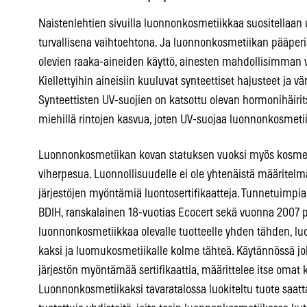
Naistenlehtien sivuilla luonnonkosmetiikkaa suositellaan 
turvallisena vaihtoehtona. Ja luonnonkosmetiikan pääperi
olevien raaka-aineiden käyttö, ainesten mahdollisimman vä
Kiellettyihin aineisiin kuuluvat synteettiset hajusteet ja vä
Synteettisten UV-suojien on katsottu olevan hormonihäirits
miehillä rintojen kasvua, joten UV-suojaa luonnonkosmetii
Luonnonkosmetiikan kovan statuksen vuoksi myös kosmeti
viherpesua. Luonnollisuudelle ei ole yhtenäistä määritelm
järjestöjen myöntämiä luontosertifikaatteja. Tunnetuimpi
BDIH, ranskalainen 18-vuotias Ecocert sekä vuonna 2007 pe
luonnonkosmetiikkaa olevalle tuotteelle yhden tähden, lu
kaksi ja luomukosmetiikalle kolme tähteä. Käytännössä joka
järjestön myöntämää sertifikaattia, määrittelee itse omat k
Luonnonkosmetiikaksi tavaratalossa luokiteltu tuote saatta