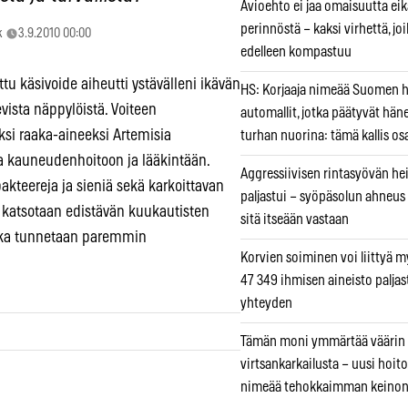
Avioehto ei jaa omaisuutta ei
perinnöstä – kaksi virhettä, jo
k
3.9.2010 00:00
edelleen kompastuu
tu käsivoide aiheutti ystävälleni ikävän
HS: Korjaaja nimeää Suomen
sevista näppylöistä. Voiteen
automallit, jotka päätyvät hän
eksi raaka-aineeksi Artemisia
turhan nuorina: tämä kallis os
sta kauneudenhoitoon ja lääkintään.
Aggressiivisen rintasyövän he
kteereja ja sieniä sekä karkoittavan
paljastui – syöpäsolun ahneus
, katsotaan edistävän kuukautisten
sitä itseään vastaan
joka tunnetaan paremmin
Korvien soiminen voi liittyä 
47 349 ihmisen aineisto paljas
yhteyden
Tämän moni ymmärtää väärin
virtsankarkailusta – uusi hoit
nimeää tehokkaimman keino