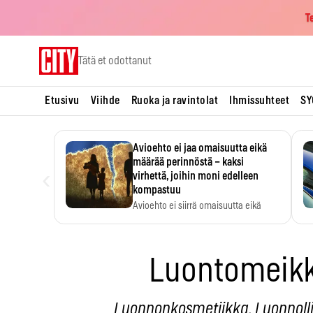
T
Skip
Tätä et odottanut
to
content
Etusivu
Viihde
Ruoka ja ravintolat
Ihmissuhteet
SY
Avioehto ei jaa omaisuutta eikä
määrää perinnöstä – kaksi
‹
virhettä, joihin moni edelleen
kompastuu
Avioehto ei siirrä omaisuutta eikä
ratkaise perintöasioita.
Luontomeikki
Luonnonkosmetiikka. Luonnollis