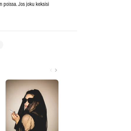
 poissa. Jos joku keksisi
‹
›
Ma
yh