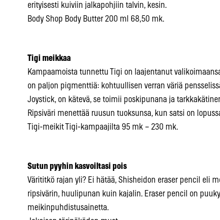
erityisesti kuiviin jalkapohjiin talvin, kesin.
Body Shop Body Butter 200 ml 68,50 mk.
Tigi meikkaa
Kampaamoista tunnettu Tigi on laajentanut valikoimaansa
on paljon pigmenttiä: kohtuullisen verran väriä pensselis
Joystick, on kätevä, se toimii poskipunana ja tarkkakätine
Ripsiväri menettää ruusun tuoksunsa, kun satsi on lopussa
Tigi-meikit Tigi-kampaajilta 95 mk – 230 mk.
Sutun pyyhin kasvoiltasi pois
Värititkö rajan yli? Ei hätää, Shisheidon eraser pencil eli
ripsivärin, huulipunan kuin kajalin. Eraser pencil on puuky
meikinpuhdistusainetta.