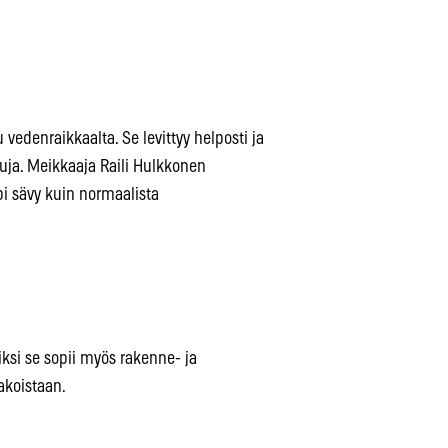
edenraikkaalta. Se levittyy helposti ja
ajuja. Meikkaaja Raili Hulkkonen
pi sävy kuin normaalista
iksi se sopii myös rakenne- ja
akoistaan.