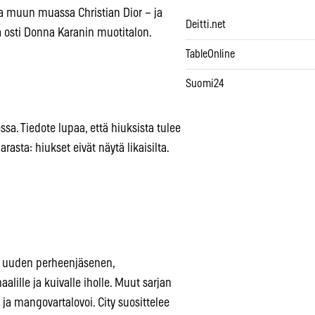
a muun muassa Christian Dior – ja
Deitti.net
ja osti Donna Karanin muotitalon.
TableOnline
Suomi24
sa. Tiedote lupaa, että hiuksista tulee
ta: hiukset eivät näytä likaisilta.
et uuden perheenjäsenen,
aalille ja kuivalle iholle. Muut sarjan
r ja mangovartalovoi. City suosittelee