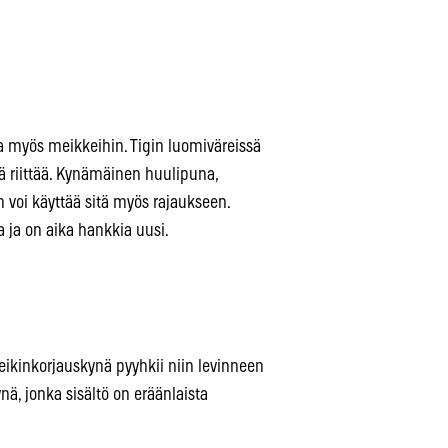
 myös meikkeihin. Tigin luomiväreissä
sä riittää. Kynämäinen huulipuna,
n voi käyttää sitä myös rajaukseen.
 ja on aika hankkia uusi.
 meikinkorjauskynä pyyhkii niin levinneen
nä, jonka sisältö on eräänlaista