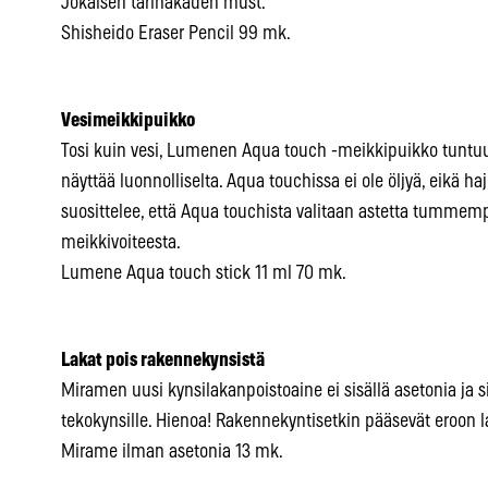
Jokaisen tärinäkäden must.
Shisheido Eraser Pencil 99 mk.
Vesimeikkipuikko
Tosi kuin vesi, Lumenen Aqua touch -meikkipuikko tuntuu v
näyttää luonnolliselta. Aqua touchissa ei ole öljyä, eikä h
suosittelee, että Aqua touchista valitaan astetta tummem
meikkivoiteesta.
Lumene Aqua touch stick 11 ml 70 mk.
Lakat pois rakennekynsistä
Miramen uusi kynsilakanpoistoaine ei sisällä asetonia ja s
tekokynsille. Hienoa! Rakennekyntisetkin pääsevät eroon l
Mirame ilman asetonia 13 mk.