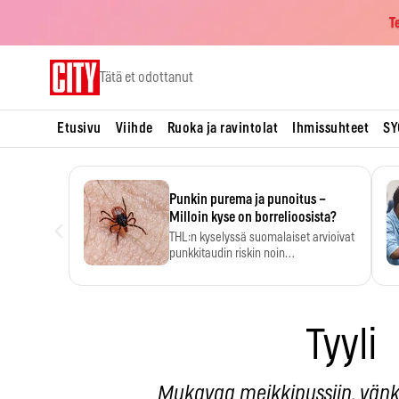
T
Skip
Tätä et odottanut
to
content
Etusivu
Viihde
Ruoka ja ravintolat
Ihmissuhteet
SY
Punkin purema ja punoitus –
‹
Milloin kyse on borrelioosista?
THL:n kyselyssä suomalaiset arvioivat
punkkitaudin riskin noin
kymmenkertaiseksi…
Tyyli
Mukavaa meikkipussiin, vänk