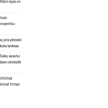
illoin kyse on
otuen
prosenttia –
, jota yleisesti
 kuka lankeaa
ukku avautui
äsee ostoksille
 yhtiönsä
atoivat firman