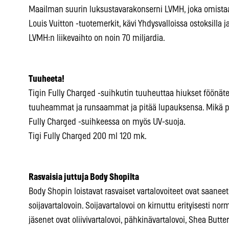
Maailman suurin luksustavarakonserni LVMH, joka omista
Louis Vuitton -tuotemerkit, kävi Yhdysvalloissa ostoksilla 
LVMH:n liikevaihto on noin 70 miljardia.
Tuuheeta!
Tigin Fully Charged -suihkutin tuuheuttaa hiukset föönätes
tuuheammat ja runsaammat ja pitää lupauksensa. Mikä paras
Fully Charged -suihkeessa on myös UV-suoja.
Tigi Fully Charged 200 ml 120 mk.
Rasvaisia juttuja Body Shopilta
Body Shopin loistavat rasvaiset vartalovoiteet ovat saane
soijavartalovoin. Soijavartalovoi on kirnuttu erityisesti norm
jäsenet ovat oliivivartalovoi, pähkinävartalovoi, Shea Butte