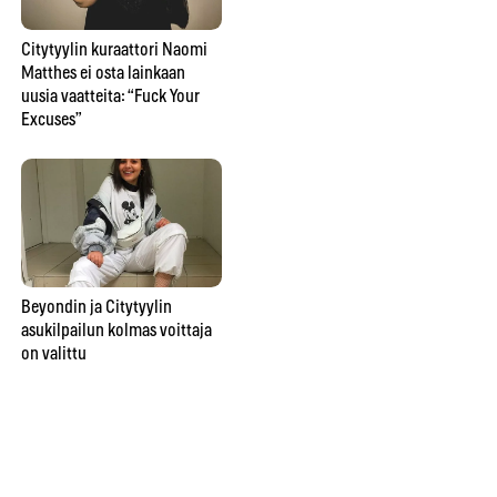
on valittu
Citytyylin kuraattori Naomi
Matthes ei osta lainkaan
uusia vaatteita: “Fuck Your
Excuses”
Beyondin ja Citytyylin
asukilpailun kolmas voittaja
on valittu
Beyondin ja Citytyylin
asukilpailun ensimmäinen
voittaja on valittu
Cit
fes