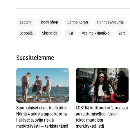
asetoni
Body Shop
Donna Karan
Hennes&Mauritz
Seppälä
Shisheido
TIGI
vesimeikkipuikko
Zara
Suosittelemme
LGBTIQ-kulttuuri ei “provosoi
Suomalaiset eivät tiedä tätä:
pukeutumisellaan”, vaan
Nämä 4 arkista tapaa kotona
tekee muodista
lisäävät syövän riskiä
merkityksellistä
merkittävästi — tarkista tämä