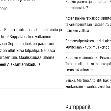
Punkin purema ja punoitus – M
borrelioosista?
 00:00
Kesän palkka ratkaisee: Opint
takaisinperintään lisätään 7,5 
, Pepita-ruutua, naisten solmioita ja
näin sen välttää
 Ja huh! Seppälä uskoo valkoinen
Romanssipetoksen uhri ei ole se
saan Seppälän look on parantunut
kuvitellaan – tutkimus kertoo,
n ollut kova kilpailija. Neljässä
osenttiin. Maaliskuussa tilanne
Suomen ensimmäinen PrismaT
Tampereelle – kuka tahansa pä
een Aleksanterinkadulle.
ilman tukkukorttia
Seiska: Martina Aitolehti haki
konkurssiin – vanhat verot ka
Kumppanit