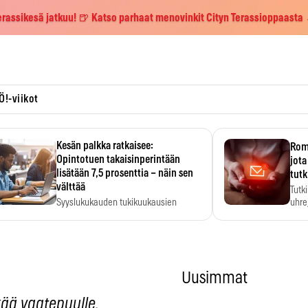
erassikesä jatkuu! 🍺 Katso parhaat menovinkit Cityn Terassioppaasta
Ö!-viikot
Kesän palkka ratkaisee:
Roma
Opintotuen takaisinperintään
jota
lisätään 7,5 prosenttia – näin sen
tutk
välttää
Tutk
Syyslukukauden tukikuukausien
uhrej
määrä ratkeaa sillä, mitä kesällä
ehti…
Uusimmat
ää vaatepuulle.