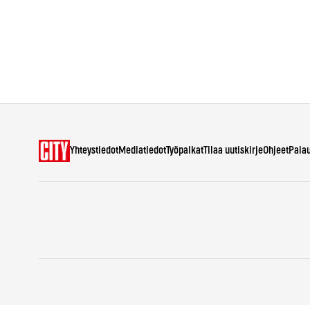
Yhteystiedot
Mediatiedot
Työpaikat
Tilaa uutiskirje
Ohjeet
Pala