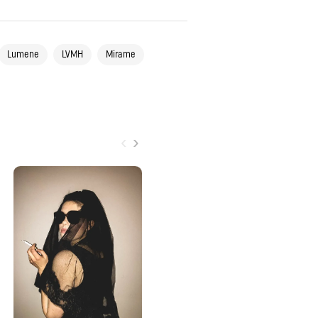
Lumene
LVMH
Mirame
‹
›
Ma
yh
ka
Beyondin ja Citytyylin
asukilpailun toinen voittaja