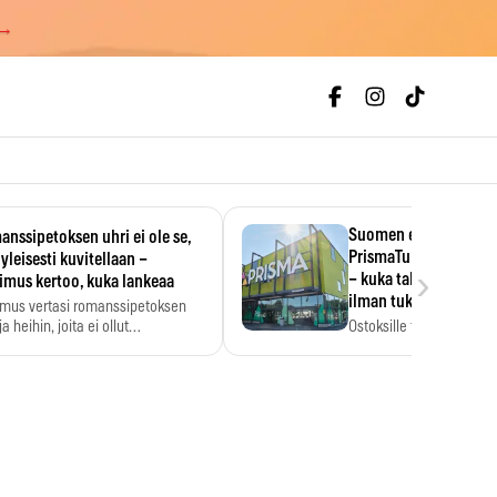
 →
Suomen ensimmäine
nssipetoksen uhri ei ole se,
PrismaTukku avautui 
 yleisesti kuvitellaan –
›
– kuka tahansa pääsee
imus kertoo, kuka lankeaa
ilman tukkukorttia
imus vertasi romanssipetoksen
a heihin, joita ei ollut…
Ostoksille tarvitse tukku
yksikköhinta kannattaa t