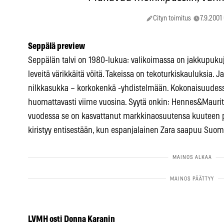
Cityn toimitus
7.9.2001
Seppälä preview
Seppälän talvi on 1980-lukua: valikoimassa on jakkupukuja
leveitä värikkäitä vöitä. Takeissa on tekoturkiskauluksia.
nilkkasukka – korkokenkä -yhdistelmään. Kokonaisuudes
huomattavasti viime vuosina. Syytä onkin: Hennes&Mauritz o
vuodessa se on kasvattanut markkinaosuutensa kuuteen pr
kiristyy entisestään, kun espanjalainen Zara saapuu Suom
LVMH osti Donna Karanin