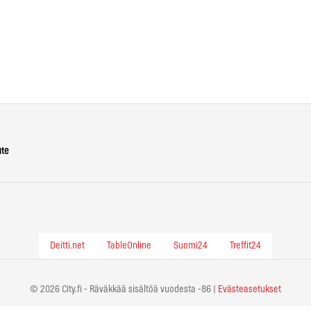
ute
Deitti.net
TableOnline
Suomi24
Treffit24
© 2026 City.fi - Räväkkää sisältöä vuodesta -86 |
Evästeasetukset