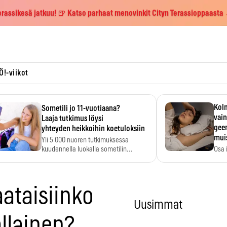
erassikesä jatkuu! 🍺 Katso parhaat menovinkit Cityn Terassioppaasta
Ö!-viikot
Kolm
Sometili jo 11-vuotiaana?
vain
Laaja tutkimus löysi
geen
yhteyden heikkoihin koetuloksiin
mui
Yli 5 000 nuoren tutkimuksessa
kuudennella luokalla sometilin…
Osa 
voi s
aataisiinko
Uusimmat
llainen?