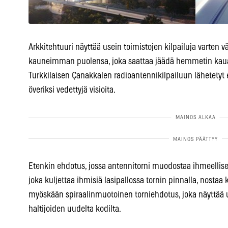
Arkkitehtuuri näyttää usein toimistojen kilpailuja varten
kauneimman puolensa, joka saattaa jäädä hemmetin kauas 
Turkkilaisen Çanakkalen radioantennikilpailuun lähetetyt ehd
överiksi vedettyjä visioita.
Etenkin ehdotus, jossa antennitorni muodostaa ihmeellisen
joka kuljettaa ihmisiä lasipallossa tornin pinnalla, nostaa
myöskään spiraalinmuotoinen torniehdotus, joka näyttä
haltijoiden uudelta kodilta.