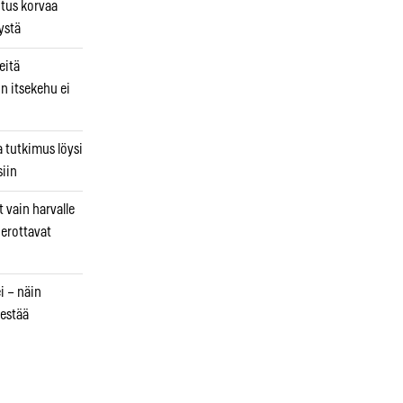
utus korvaa
ystä
eitä
in itsekehu ei
a tutkimus löysi
iin
 vain harvalle
a erottavat
i – näin
estää