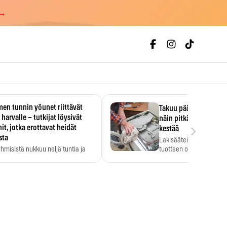
 →
en tunnin yöunet riittävät
Takuu päättyi, myyjän
 harvalle – tutkijat löysivät
näin pitkään kodinko
›
it, jotka erottavat heidät
kestää
sta
Lakisääteinen virhevast
ihmisistä nukkuu neljä tuntia ja
tuotteen oletetun kestoi
ilti…