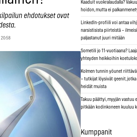
Kaaduit vuokralaudalla? Vaku
hoidon, mutta ei palkanmenet
kilpailun ehdotukset ovat
LinkedIn-profiili voi antaa vihj
desta.
narsistisista piirteistä – ilmeis
paljastanut juuri mitään
 20:58
Sometili jo 11-vuotiaana? Laaj
yhteyden heikkoihin koetuloks
Kolmen tunnin yöunet riittävät
– tutkijat löysivät geenit, jotk
heidät muista
Takuu päättyi, myyjän vastuu e
pitkään kodinkoneen kuuluu k
Kumppanit