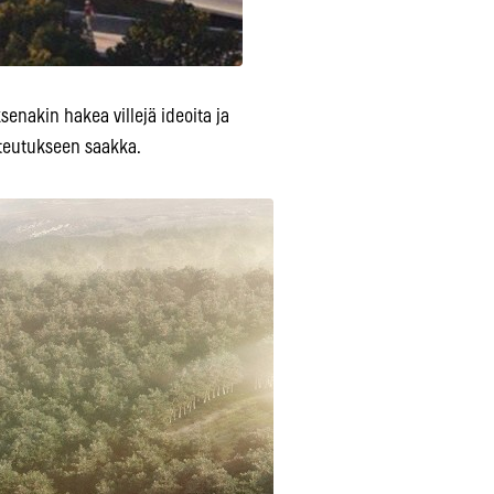
senakin hakea villejä ideoita ja
oteutukseen saakka.