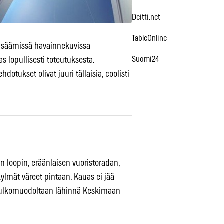
Deitti.net
TableOnline
 väsäämissä havainnekuvissa
Suomi24
lopullisesti toteutuksesta.
otukset olivat juuri tällaisia, coolisti
 loopin, eräänlaisen vuoristoradan,
 kylmät väreet pintaan. Kauas ei jää
ä ulkomuodoltaan lähinnä Keskimaan