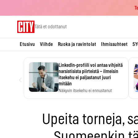
T
Skip
Tätä et odottanut
to
content
Etusivu
Viihde
Ruoka ja ravintolat
Ihmissuhteet
SY
LinkedIn-profiili voi antaa vihjeitä
narsistisista piirteistä – ilmeisin
‹
itsekehu ei paljastanut juuri
mitään
Näkyvin itsekehu ei ennustanut
narsistisia piirteitä.
Upeita torneja, s
Suomeenkin tä