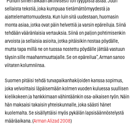
“Puhuin siihen aikaan aktiivisesti ton tyyppistä asiaa. Juuri
sellaista tekstiä, joka kumpuaa tietämättömyydestä ja
ajattelemattomuudesta. Kun luin sitä uudestaan, huomasin
monta asiaa, jotka ovat päin helvettiä ja varsin epäreiluja. Siinä
tehdään vääränlaisia vertauksia. Siinä on paljon pohtimisenkin
arvoista ja sellaisia asioita, jotka pitäisikin nostaa pöydälle,
mutta tapa millä ne on tuossa nostettu pöydälle jättää vastuun
täysin sille maahanmuuttajalle. Se on epäreilua”, Arman sanoo
viitaten kolumniinsa.
Suomen pitäisi tehdä turvapaikanhakijoiden kanssa sopimus,
joka velvoittaisi läpäisemään kolmen vuoden kuluessa suullisen
kielikokeen ja hankkimaan vähintäänkin osa-aikaisen työn. Näin
hän maksaisi takaisin yhteiskunnalle, joka säästi hänet
kuolemalta. Se sisällyttäisi myös pykälän lapsisäännöstelystä
määräaikana. (
Arman Alizad 2008
)