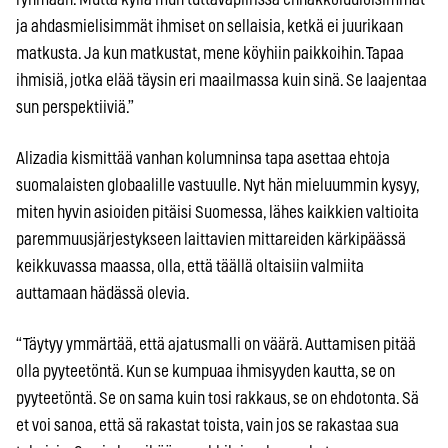
ja ahdasmielisimmät ihmiset on sellaisia, ketkä ei juurikaan
matkusta. Ja kun matkustat, mene köyhiin paikkoihin. Tapaa
ihmisiä, jotka elää täysin eri maailmassa kuin sinä. Se laajentaa
sun perspektiiviä.”
Alizadia kismittää vanhan kolumninsa tapa asettaa ehtoja
suomalaisten globaalille vastuulle. Nyt hän mieluummin kysyy,
miten hyvin asioiden pitäisi Suomessa, lähes kaikkien valtioita
paremmuusjärjestykseen laittavien mittareiden kärkipäässä
keikkuvassa maassa, olla, että täällä oltaisiin valmiita
auttamaan hädässä olevia.
“Täytyy ymmärtää, että ajatusmalli on väärä. Auttamisen pitää
olla pyyteetöntä. Kun se kumpuaa ihmisyyden kautta, se on
pyyteetöntä. Se on sama kuin tosi rakkaus, se on ehdotonta. Sä
et voi sanoa, että sä rakastat toista, vain jos se rakastaa sua