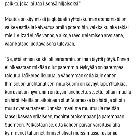
paikka, joka laittaa itsensä hiljaiseksi.”
Muutos on käynnissä ja globaalin yhteiskunnan etenemistä on
vaikea estää ja kaivautua omiin poteroihin, vaikka kuinka tekisi
mieli. Alizad ei näe vanhoja aikoja tavoittelemisen arvoisena,
vaan katsoo luottavaisena tulevaan.
“Se, että ennen kaikki oli paremmin, on ihan täyttä pötyä. Ennen
ei oikeastaan mikään ollut paremmin. Nykyään on parempaa
taloutta, lääketeollisuutta ja vähemmän sotia kuin ennen.
Ihmiset on unohtanut sen, mitä Suomi on käynyt läpi. Yhtäkkiä,
kun asiat on hyvin, niin on täysin unohdettu se, että jollain muulla
on hätä. Meillä on aikoinaan ollut Suomessa iso hätä ja silloin
muut ovat auttaneet. Onneksi maailma muuttuu ja meidän
lapset kasvaa erilaiseen, monimuotoisempaan ja parempaan
Suomeen. Pelkästään se, että kahden päivän varoitusajalla
kymmenet tuhannet ihmiset olivat marssimassa rasismia