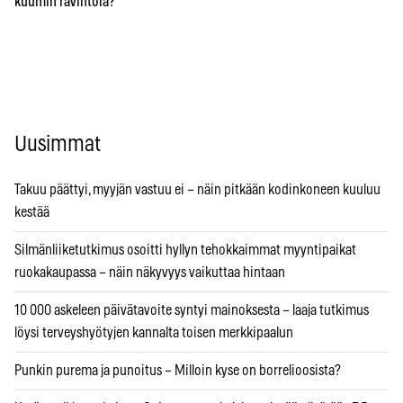
kuumin ravintola?
Uusimmat
Takuu päättyi, myyjän vastuu ei – näin pitkään kodinkoneen kuuluu
kestää
Silmänliiketutkimus osoitti hyllyn tehokkaimmat myyntipaikat
ruokakaupassa – näin näkyvyys vaikuttaa hintaan
10 000 askeleen päivätavoite syntyi mainoksesta – laaja tutkimus
löysi terveyshyötyjen kannalta toisen merkkipaalun
Punkin purema ja punoitus – Milloin kyse on borrelioosista?