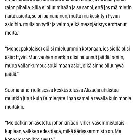
talon pihalla. Sillä ei ollut mitään ja se sanoi, että jos mä mietin
näitä asioita, se on painajainen, mutta mä keskityn hyviin
asioihin: mulla on tytär ja vaimo, eikä maanjäristys erottanut
meitä.”
“Monet pakolaiset eläisi mieluummin kotonaan, jos siellä olisi
asiat hyvin. Mun vanhemmatkin olisi halunnut jäädä Iraniin,
mutta vallankumous sotki maan asiat, eikä sinne ollut hyvä
jäädä.”
Suomalainen julkisessa keskustelussa Alizadia ahdistaa
muutkin jutut kuin Dumlegate, ihan samalla tavalla kuin monia
muitakin.
“Meidätkin on asetettu johonkin ääri-viher-vasemmistolais-
kuplaan, vaikken edes tiedä, mikä äärivasemmisto on. Me
kannatetaan ihmisyyttä.”