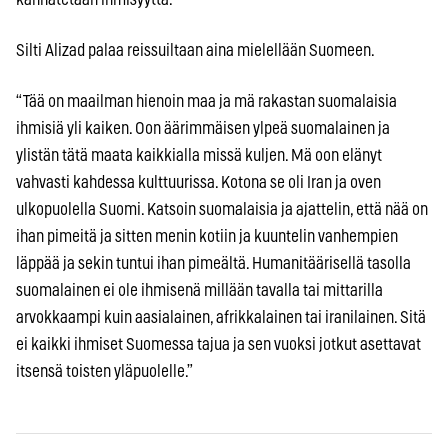
Silti Alizad palaa reissuiltaan aina mielellään Suomeen.
“Tää on maailman hienoin maa ja mä rakastan suomalaisia
ihmisiä yli kaiken. Oon äärimmäisen ylpeä suomalainen ja
ylistän tätä maata kaikkialla missä kuljen. Mä oon elänyt
vahvasti kahdessa kulttuurissa. Kotona se oli Iran ja oven
ulkopuolella Suomi. Katsoin suomalaisia ja ajattelin, että nää on
ihan pimeitä ja sitten menin kotiin ja kuuntelin vanhempien
läppää ja sekin tuntui ihan pimeältä. Humanitäärisellä tasolla
suomalainen ei ole ihmisenä millään tavalla tai mittarilla
arvokkaampi kuin aasialainen, afrikkalainen tai iranilainen. Sitä
ei kaikki ihmiset Suomessa tajua ja sen vuoksi jotkut asettavat
itsensä toisten yläpuolelle.”