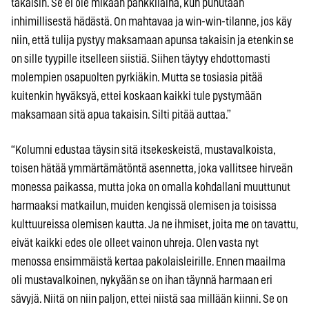
takaisin. Se ei ole mikään pankkilaina, kun puhutaan
inhimillisestä hädästä. On mahtavaa ja win-win-tilanne, jos käy
niin, että tulija pystyy maksamaan apunsa takaisin ja etenkin se
on sille tyypille itselleen siistiä. Siihen täytyy ehdottomasti
molempien osapuolten pyrkiäkin. Mutta se tosiasia pitää
kuitenkin hyväksyä, ettei koskaan kaikki tule pystymään
maksamaan sitä apua takaisin. Silti pitää auttaa.”
“Kolumni edustaa täysin sitä itsekeskeistä, mustavalkoista,
toisen hätää ymmärtämätöntä asennetta, joka vallitsee hirveän
monessa paikassa, mutta joka on omalla kohdallani muuttunut
harmaaksi matkailun, muiden kengissä olemisen ja toisissa
kulttuureissa olemisen kautta. Ja ne ihmiset, joita me on tavattu,
eivät kaikki edes ole olleet vainon uhreja. Olen vasta nyt
menossa ensimmäistä kertaa pakolaisleirille. Ennen maailma
oli mustavalkoinen, nykyään se on ihan täynnä harmaan eri
sävyjä. Niitä on niin paljon, ettei niistä saa millään kiinni. Se on