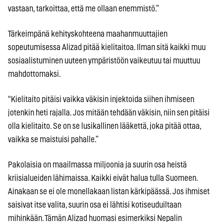
vastaan, tarkoittaa, että me ollaan enemmistö.”
Tärkeimpänä kehityskohteena maahanmuuttajien
sopeutumisessa Alizad pitää kielitaitoa. Ilman sitä kaikki muu
sosiaalistuminen uuteen ympäristöön vaikeutuu tai muuttuu
mahdottomaksi.
“Kielitaito pitäisi vaikka väkisin injektoida siihen ihmiseen
jotenkin heti rajalla. Jos mitään tehdään väkisin, niin sen pitäisi
olla kielitaito. Se on se lusikallinen lääkettä, joka pitää ottaa,
vaikka se maistuisi pahalle.”
Pakolaisia on maailmassa miljoonia ja suurin osa heistä
kriisialueiden lähimaissa.
Kaikki eivät halua tulla Suomeen.
Ainakaan se ei ole monellakaan listan kärkipäässä. Jos ihmiset
saisivat itse valita, suurin osa ei lähtisi kotiseuduiltaan
mihinkään. Tämän Alizad huomasi esimerkiksi Nepalin