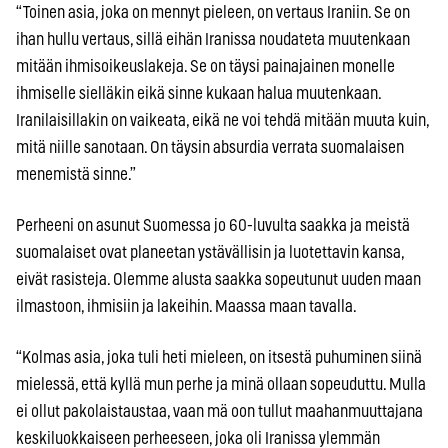
“Toinen asia, joka on mennyt pieleen, on vertaus Iraniin. Se on
ihan hullu vertaus, sillä eihän Iranissa noudateta muutenkaan
mitään ihmisoikeuslakeja. Se on täysi painajainen monelle
ihmiselle sielläkin eikä sinne kukaan halua muutenkaan.
Iranilaisillakin on vaikeata, eikä ne voi tehdä mitään muuta kuin,
mitä niille sanotaan. On täysin absurdia verrata suomalaisen
menemistä sinne.”
Perheeni on asunut Suomessa jo 60-luvulta saakka ja meistä
suomalaiset ovat planeetan ystävällisin ja luotettavin kansa,
eivät rasisteja. Olemme alusta saakka sopeutunut uuden maan
ilmastoon, ihmisiin ja lakeihin. Maassa maan tavalla.
“Kolmas asia, joka tuli heti mieleen, on itsestä puhuminen siinä
mielessä, että kyllä mun perhe ja minä ollaan sopeuduttu. Mulla
ei ollut pakolaistaustaa, vaan mä oon tullut maahanmuuttajana
keskiluokkaiseen perheeseen, joka oli Iranissa ylemmän