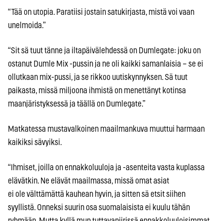
“Tää on utopia. Paratiisi jostain satukirjasta, mistä voi vaan
unelmoida.”
“Sit sä tuut tänne ja iltapäivälehdessä on Dumlegate: joku on
ostanut Dumle Mix -pussin ja ne oli kaikki samanlaisia – se ei
ollutkaan mix-pussi, ja se rikkoo uutiskynnyksen. Sä tuut
paikasta, missä miljoona ihmistä on menettänyt kotinsa
maanjäristyksessä ja täällä on Dumlegate.”
Matkatessa mustavalkoinen maailmankuva muuttui harmaan
kaikiksi sävyiksi.
“Ihmiset, joilla on ennakkoluuloja ja -asenteita vasta kuplassa
elävätkin. Ne elävät maailmassa, missä omat asiat
ei
ole
välttämättä kauhean hyvin, ja sitten sä etsit siihen
syyllistä. Onneksi suurin osa suomalaisista ei kuulu tähän
ryhmään. Mutta kyllä mun tuttavapiirissä ennakkoluuloisimmat