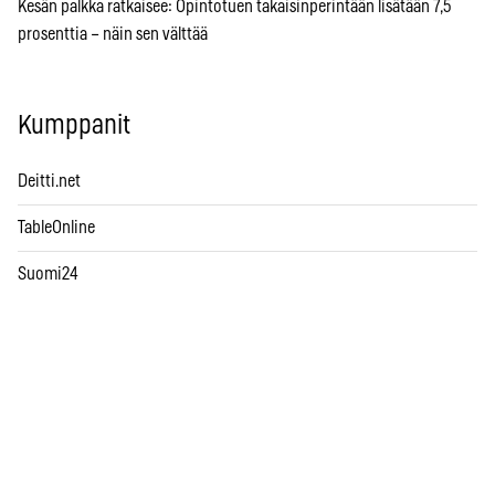
Kesän palkka ratkaisee: Opintotuen takaisinperintään lisätään 7,5
prosenttia – näin sen välttää
Kumppanit
Deitti.net
TableOnline
Suomi24