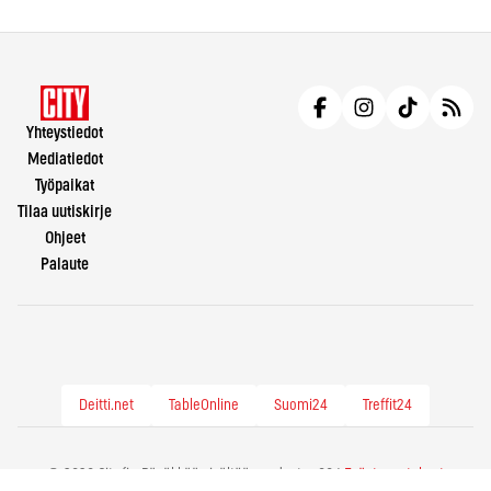
Yhteystiedot
Mediatiedot
Työpaikat
Tilaa uutiskirje
Ohjeet
Palaute
Deitti.net
TableOnline
Suomi24
Treffit24
© 2026 City.fi - Räväkkää sisältöä vuodesta -86 |
Evästeasetukset