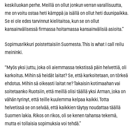
keskiluokan perhe. Meillä on ollut jonkun verran varallisuutta,
me on voitu ostaa heti kämppä ja isällä on ollut heti duunipaikka.
Se ei ole edes tarvinnut kielitaitoa, kun se on ollut
kansainvälisessä firmassa hoitamassa kansainvälisiä asioita.”
Sopimusrikkuri poistettaisiin Suomesta. This is what I call reilu
meininki.
“Myös yksi juttu, joka oli aiemmassa tekstissä päin helvettiä, oli
karkoitus. Mihin sä heidät laitat? Se, että karkoitetaan, on törkeä
ehdotus. Mihin sä oikeasti laitat ne? Takaisin kotimaahan vai
soitetaanko Ruotsiin, että meillä olisi täällä yksi Arman, joka on
vähän tyrinyt, että teille kuulemma kelpaa kaikki. Totta
helvetissä se on selvää, että kaikkien täytyy noudattaa täällä
Suomen lakia. Rikos on rikos, oli se kenen tahansa tekemä,
mutta ei tollaisia sopimuksia voi tehdä.”