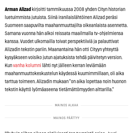
Arman Alizad
kirjoitti tammikuussa 2008 yhden Cityn historian
luetuimmista jutuista. Siinä iranilaislähtöinen Alizad peräsi
Suomeen saapuvilta maahanmuuttajilta oikeanlaista asennetta.
Samana vuonna hän alkoi reissata maailmalla tv-ohjelmiensa
kanssa. Vuodet ulkomailla toivat perspektiiviä ja palauttivat
Alizadin tekstin pariin. Maanantaina hän otti Cityyn yhteyttä
kysyäkseen voisiko jutun ajatuksista tehdä päivitetyn version.
Kun
vanha kolumni
lähti nyt jälleen kerran leviämään
maahanmuuttokeskustelun käydessä kuumimmillaan, oli aika
tarttua toimeen. Alizadin mukaan "on aika lopettaa noin huonon
tekstin käyttö lyömäaseena tietämättömyyden alttarilla."