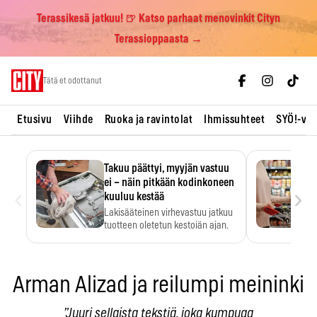
Terassikesä jatkuu! 🍺 Katso parhaat menovinkit Cityn
Terassioppaasta →
Skip
Tätä et odottanut
to
content
Etusivu
Viihde
Ruoka ja ravintolat
Ihmissuhteet
SYÖ!-vii
Takuu päättyi, myyjän vastuu
ei – näin pitkään kodinkoneen
‹
›
kuuluu kestää
Lakisääteinen virhevastuu jatkuu
tuotteen oletetun kestoiän ajan.
Arman Alizad ja reilumpi meininki
”Juuri sellaista tekstiä, joka kumpuaa