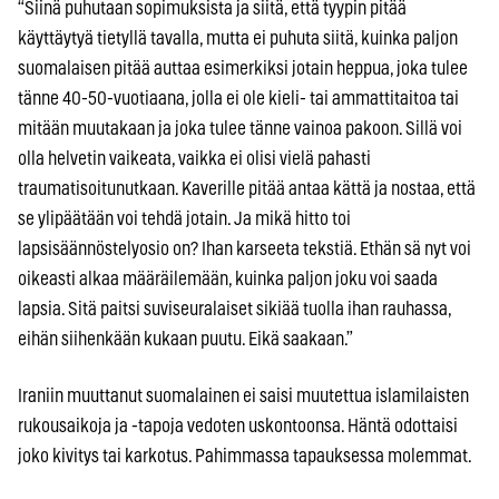
“Siinä puhutaan sopimuksista ja siitä, että tyypin pitää
käyttäytyä tietyllä tavalla, mutta ei puhuta siitä, kuinka paljon
suomalaisen pitää auttaa esimerkiksi jotain heppua, joka tulee
tänne 40-50-vuotiaana, jolla ei ole kieli- tai ammattitaitoa tai
mitään muutakaan ja joka tulee tänne vainoa pakoon. Sillä voi
olla helvetin vaikeata, vaikka ei olisi vielä pahasti
traumatisoitunutkaan. Kaverille pitää antaa kättä ja nostaa, että
se ylipäätään voi tehdä jotain. Ja mikä hitto toi
lapsisäännöstelyosio on? Ihan karseeta tekstiä. Ethän sä nyt voi
oikeasti alkaa määräilemään, kuinka paljon joku voi saada
lapsia. Sitä paitsi suviseuralaiset sikiää tuolla ihan rauhassa,
eihän siihenkään kukaan puutu. Eikä saakaan.”
Iraniin muuttanut suomalainen ei saisi muutettua islamilaisten
rukousaikoja ja -tapoja vedoten uskontoonsa. Häntä odottaisi
joko kivitys tai karkotus. Pahimmassa tapauksessa molemmat.