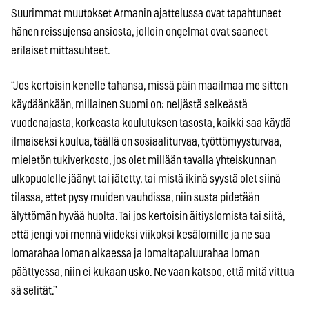
Suurimmat muutokset Armanin ajattelussa ovat tapahtuneet
hänen reissujensa ansiosta, jolloin ongelmat ovat saaneet
erilaiset mittasuhteet.
“Jos kertoisin kenelle tahansa, missä päin maailmaa me sitten
käydäänkään, millainen Suomi on: neljästä selkeästä
vuodenajasta, korkeasta koulutuksen tasosta, kaikki saa käydä
ilmaiseksi koulua, täällä on sosiaaliturvaa, työttömyysturvaa,
mieletön tukiverkosto, jos olet millään tavalla yhteiskunnan
ulkopuolelle jäänyt tai jätetty, tai mistä ikinä syystä olet siinä
tilassa, ettet pysy muiden vauhdissa, niin susta pidetään
älyttömän hyvää huolta. Tai jos kertoisin äitiyslomista tai siitä,
että jengi voi mennä viideksi viikoksi kesälomille ja ne saa
lomarahaa loman alkaessa ja lomaltapaluurahaa loman
päättyessa, niin ei kukaan usko. Ne vaan katsoo, että mitä vittua
sä selität.”