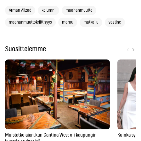
Arman Alizad
kolumni
maahanmuutto
maahanmuuttokriittisyys
mamu
matkailu
vastine
‹
›
Suosittelemme
Kuinka syväl
Muistatko ajan, kun Cantina West oli kaupungin