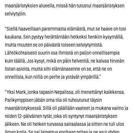
maanjäristyksien alueella, missä hän tutustui maanjäristyksen
selviytyjiin.
“Siellä haaveillaan paremmasta elämästä, mut se haave on tosi
kaukana. Sen pystyy herättämään hetkeksi henkiin kysymällä,
mutta muuten se on päivästä toiseen selviytymistä.
Lähtökohtaisesti suurin osa ihmistä on paljon onnellisempia
kuin täällä. Jos kysyt, mikä on päin helvettiä, ne kaivaa hirveän
listan asioita, mutta silti elämänasenne on se, että ne on
onnellisia, kun niillä on perhe ja ystävät ympärillä.”
“Yksi Mark, jonka tapasin Nepalissa, oli menettänyt kaikkensa.
Parikymppisen jäbän oma tila oli tuhoutunut täysin
maanjäristyksessä. Sillä oli päällään vaateet ja mukana vaimo ja
niiden 12-päiväinen tytär, joka oli syntynyt maanjäristyksen
jälkeen. Ne oli hetken turvassa sairaalassa ja sitten ne tuli ulos
ilman kotia. Se sai lainattua enoltaan teltan ja ne asui yhden