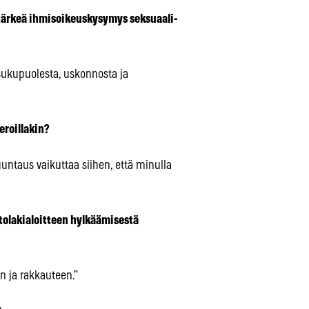
tärkeä ihmisoikeuskysymys seksuaali-
sukupuolesta, uskonnosta ja
eroillakin?
untaus vaikuttaa siihen, että minulla
ttolakialoitteen hylkäämisestä
en ja rakkauteen.”