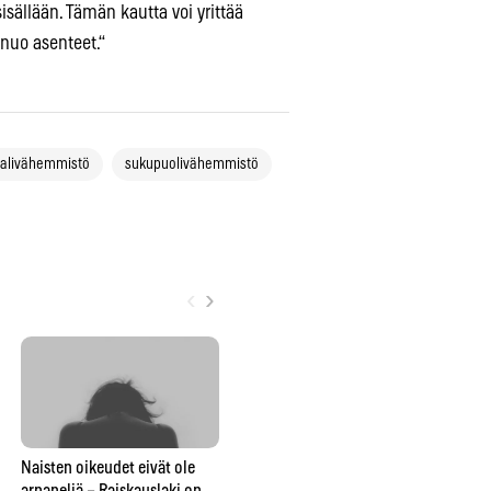
isällään. Tämän kautta voi yrittää
 nuo asenteet.“
alivähemmistö
sukupuolivähemmistö
‹
›
Naisten oikeudet eivät ole
Cat callingia, rasistista
arpapeliä – Raiskauslaki on