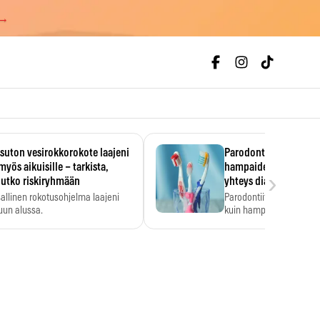
 →
uton vesirokkorokote laajeni
Parodontiitti on ylei
myös aikuisille – tarkista,
hampaiden reikiintym
›
lutko riskiryhmään
yhteys diabetekseen
allinen rokotusohjelma laajeni
Parodontiitti on Suomes
uun alussa.
kuin hampaiden reikiint