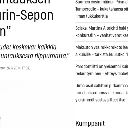
Suomen ensimmäinen PrismaT
Tampereelle – kuka tahansa pä
urin-Sepon
ilman tukkukorttia
in”
Seiska: Martina Aitolehti haki
konkurssiin – vanhat verot ka
udet koskevat kaikkia
Maksuton vesirokkorokote laa
aikuisille – tarkista, kuulutko
uuntauksesta riippumatta.”
Parodontiitti on yleisempi k
etty: 26.6.2014 17:07)
reikiintyminen – yhteys diabe
Uima-asut sallittiin pirkanmaa
uimahallisaunoissa – kunnat 
yleisimmät vastaväitteet itse
Kumppanit