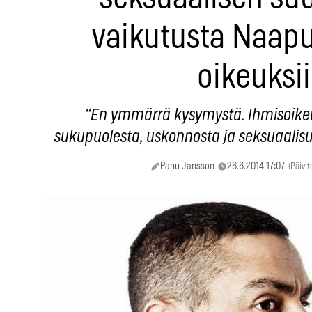
vaikutusta Naap
oikeuksi
“En ymmärrä kysymystä. Ihmisoike
sukupuolesta, uskonnosta ja seksuaalis
Panu Jansson
26.6.2014 17:07
(Päivit