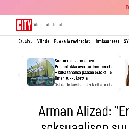
T
Skip
Tätä et odottanut
to
content
Etusivu
Viihde
Ruoka ja ravintolat
Ihmissuhteet
SY
Suomen ensimmäinen
PrismaTukku avautui Tampereelle
‹
– kuka tahansa pääsee ostoksille
ilman tukkukorttia
Ostoksille tarvitse tukkukorttia, mutta
yksikköhinta kannattaa tarkistaa itse.
Arman Alizad: ”
seksuaalisen su