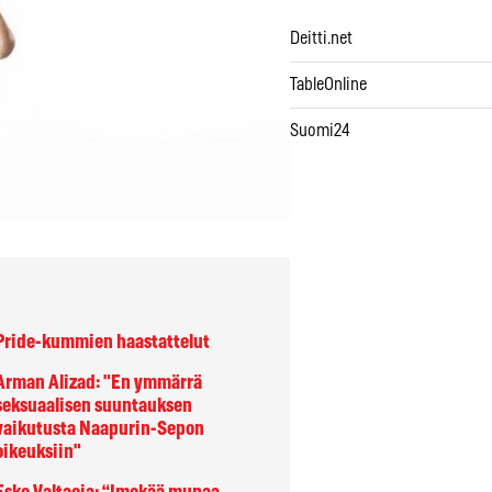
Deitti.net
TableOnline
Suomi24
Pride-kummien haastattelut
Arman Alizad:
"En ymmärrä
seksuaalisen suuntauksen
vaikutusta Naapurin-Sepon
oikeuksiin"