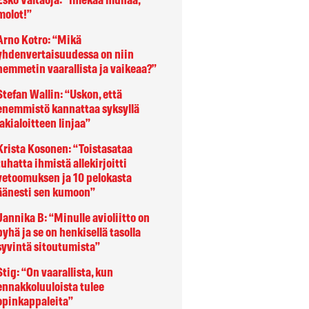
Esko Valtaoja:
“Imekää munaa,
molot!”
Arno Kotro:
“Mikä
yhdenvertaisuudessa on niin
hemmetin vaarallista ja vaikeaa?”
Stefan Wallin:
“Uskon, että
enemmistö kannattaa syksyllä
lakialoitteen linjaa”
Krista Kosonen:
“Toistasataa
tuhatta ihmistä allekirjoitti
vetoomuksen ja 10 pelokasta
äänesti sen kumoon”
Jannika B:
“Minulle avioliitto on
pyhä ja se on henkisellä tasolla
syvintä sitoutumista”
Stig:
“On vaarallista, kun
ennakkoluuloista tulee
opinkappaleita”