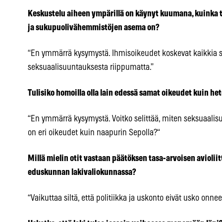
Keskustelu aiheen ympärillä on käynyt kuumana, kuinka 
ja sukupuolivähemmistöjen asema on?
“En ymmärrä kysymystä. Ihmisoikeudet koskevat kaikkia 
seksuaalisuuntauksesta riippumatta.”
Tulisiko homoilla olla lain edessä samat oikeudet kuin het
“En ymmärrä kysymystä. Voitko selittää, miten seksuaalisu
on eri oikeudet kuin naapurin Sepolla?“
Millä mielin otit vastaan päätöksen tasa-arvoisen aviolii
eduskunnan lakivaliokunnassa?
“Vaikuttaa siltä, että politiikka ja uskonto eivät usko onne