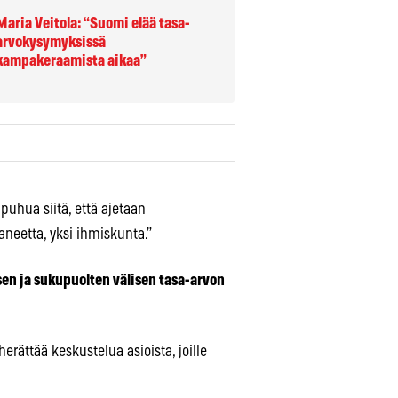
Maria Veitola:
“Suomi elää tasa-
arvokysymyksissä
kampakeraamista aikaa”
puhua siitä, että ajetaan
aneetta, yksi ihmiskunta.”
sen ja sukupuolten välisen tasa-arvon
erättää keskustelua asioista, joille