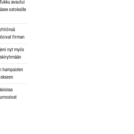
ukku avautui
äsee ostoksille
 yhtiönsä
atoivat firman
jeni nyt myös
 riskiryhmään
uin hampaiden
tekseen
laisissa
kumosivat