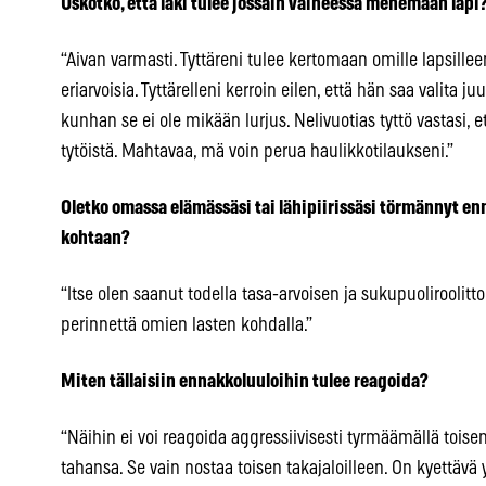
Uskotko, että laki tulee jossain vaiheessa menemään läpi
“Aivan varmasti. Tyttäreni tulee kertomaan omille lapsilleen
eriarvoisia. Tyttärelleni kerroin eilen, että hän saa valita j
kunhan se ei ole mikään lurjus. Nelivuotias tyttö vastasi, e
tytöistä. Mahtavaa, mä voin perua haulikkotilaukseni.”
Oletko omassa elämässäsi tai lähipiirissäsi törmännyt e
kohtaan?
“Itse olen saanut todella tasa-arvoisen ja sukupuolirooli
perinnettä omien lasten kohdalla.”
Miten tällaisiin ennakkoluuloihin tulee reagoida?
“Näihin ei voi reagoida aggressiivisesti tyrmäämällä toise
tahansa. Se vain nostaa toisen takajaloilleen. On kyettäv