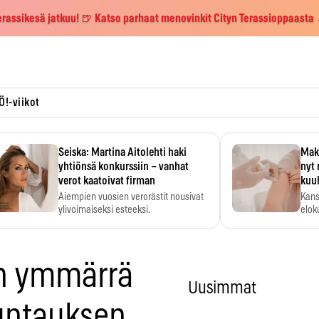
erassikesä jatkuu! 🍺 Katso parhaat menovinkit Cityn Terassioppaasta
Ö!-viikot
Seiska: Martina Aitolehti haki
Maks
yhtiönsä konkurssiin – vanhat
nyt 
verot kaatoivat firman
kuu
Aiempien vuosien verorästit nousivat
Kans
ylivoimaiseksi esteeksi.
elok
En ymmärrä
Uusimmat
untauksen