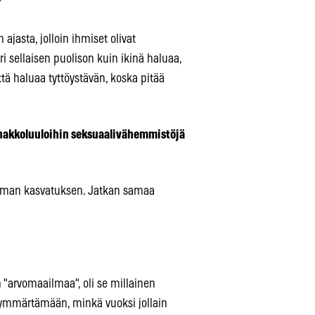
?
 ajasta, jolloin ihmiset olivat
uuri sellaisen puolison kuin ikinä haluaa,
ttä haluaa tyttöystävän, koska pitää
nnakkoluuloihin seksuaalivähemmistöjä
ttoman kasvatuksen. Jatkan samaa
n "arvomaailmaa", oli se millainen
ä ymmärtämään, minkä vuoksi jollain