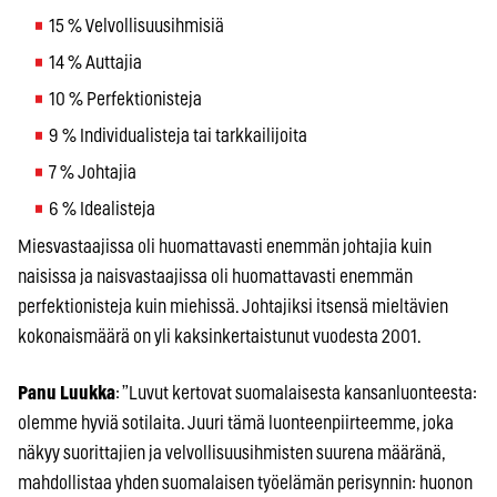
15 % Velvollisuusihmisiä
14 % Auttajia
10 % Perfektionisteja
9 % Individualisteja tai tarkkailijoita
7 % Johtajia
6 % Idealisteja
Miesvastaajissa oli huomattavasti enemmän johtajia kuin
naisissa ja naisvastaajissa oli huomattavasti enemmän
perfektionisteja kuin miehissä. Johtajiksi itsensä mieltävien
kokonaismäärä on yli kaksinkertaistunut vuodesta 2001.
Panu Luukka
: ”Luvut kertovat suomalaisesta kansanluonteesta:
olemme hyviä sotilaita. Juuri tämä luonteenpiirteemme, joka
näkyy suorittajien ja velvollisuusihmisten suurena määränä,
mahdollistaa yhden suomalaisen työelämän perisynnin: huonon