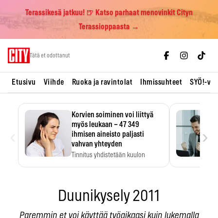
Terassikesä jatkuu! 🍺 Katso parhaat menovinkit Cityn
Terassioppaasta →
Skip
Tätä et odottanut
to
content
Etusivu
Viihde
Ruoka ja ravintolat
Ihmissuhteet
SYÖ!-vii
Korvien soiminen voi liittyä
myös leukaan – 47 349
‹
›
ihmisen aineisto paljasti
vahvan yhteyden
Tinnitus yhdistetään kuulon
heikkenemiseen. Meta-analyysi
kertoo, että myös…
Duunikysely 2011
Paremmin et voi käyttää työaikaasi kuin lukemalla