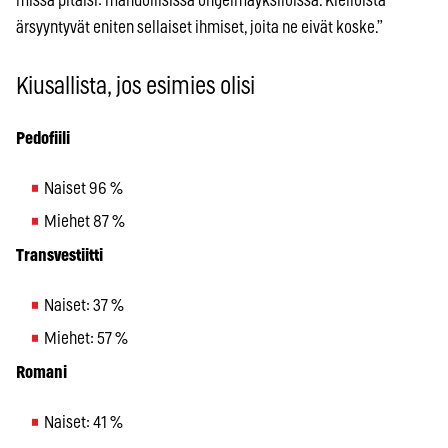
missä pitäisi: mahdollisissa ongelmayksilöissä. Kielloista
ärsyyntyvät eniten sellaiset ihmiset, joita ne eivät koske.”
Kiusallista, jos esimies olisi
Pedofiili
Naiset 96 %
Miehet 87 %
Transvestiitti
Naiset: 37 %
Miehet: 57 %
Romani
Naiset: 41 %