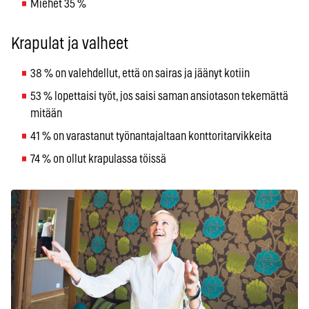
Miehet 35 %
Krapulat ja valheet
38 % on valehdellut, että on sairas ja jäänyt kotiin
53 % lopettaisi työt, jos saisi saman ansiotason tekemättä
mitään
41 % on varastanut työnantajaltaan konttoritarvikkeita
74 % on ollut krapulassa töissä