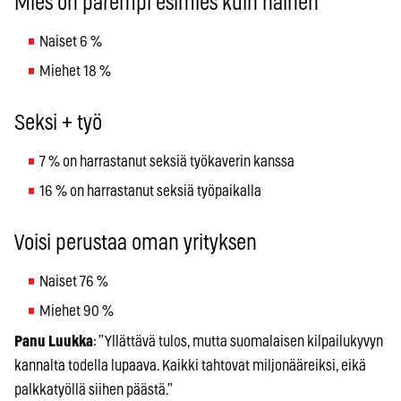
Mies on parempi esimies kuin nainen
Naiset 6 %
Miehet 18 %
Seksi + työ
7 % on harrastanut seksiä työkaverin kanssa
16 % on harrastanut seksiä työpaikalla
Voisi perustaa oman yrityksen
Naiset 76 %
Miehet 90 %
Panu Luukka
: ”Yllättävä tulos, mutta suomalaisen kilpailukyvyn
kannalta todella lupaava. Kaikki tahtovat miljonääreiksi, eikä
palkkatyöllä siihen päästä.”