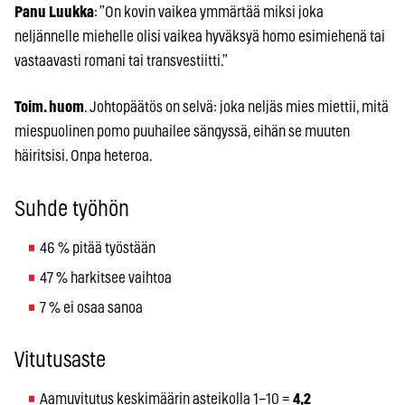
Panu Luukka
: ”On kovin vaikea ymmärtää miksi joka
neljännelle miehelle olisi vaikea hyväksyä homo esimiehenä tai
vastaavasti romani tai transvestiitti.”
Toim. huom
. Johtopäätös on selvä: joka neljäs mies miettii, mitä
miespuolinen pomo puuhailee sängyssä, eihän se muuten
häiritsisi. Onpa heteroa.
Suhde työhön
46 % pitää työstään
47 % harkitsee vaihtoa
7 % ei osaa sanoa
Vitutusaste
Aamuvitutus keskimäärin asteikolla 1–10 =
4,2