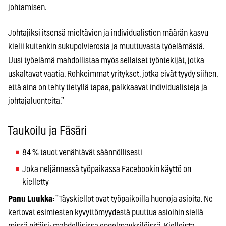
johtamisen.
Johtajiksi itsensä mieltävien ja individualistien määrän kasvu
kielii kuitenkin sukupolvierosta ja muuttuvasta työelämästä.
Uusi työelämä mahdollistaa myös sellaiset työntekijät, jotka
uskaltavat vaatia. Rohkeimmat yritykset, jotka eivät tyydy siihen,
että aina on tehty tietyllä tapaa, palkkaavat individualisteja ja
johtajaluonteita.”
Taukoilu ja Fäsäri
84 % tauot venähtävät säännöllisesti
Joka neljännessä työpaikassa Facebookin käyttö on
kielletty
Panu Luukka
:
”Täyskiellot ovat työpaikoilla huonoja asioita. Ne
kertovat esimiesten kyvyttömyydestä puuttua asioihin siellä