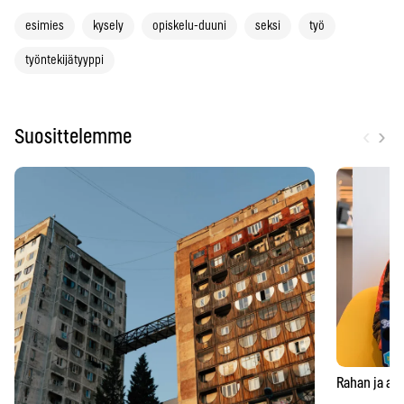
esimies
kysely
opiskelu-duuni
seksi
työ
työntekijätyyppi
‹
›
Suosittelemme
Rahan ja aja