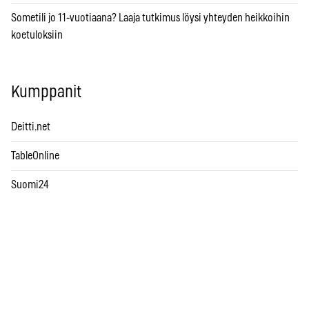
Sometili jo 11-vuotiaana? Laaja tutkimus löysi yhteyden heikkoihin
koetuloksiin
Kumppanit
Deitti.net
TableOnline
Suomi24