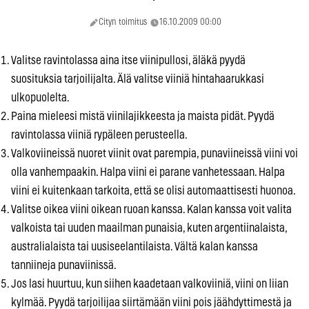
Cityn toimitus
16.10.2009 00:00
Valitse ravintolassa aina itse viinipullosi, äläkä pyydä
suosituksia tarjoilijalta. Älä valitse viiniä hintahaarukkasi
ulkopuolelta.
Paina mieleesi mistä viinilajikkeesta ja maista pidät. Pyydä
ravintolassa viiniä rypäleen perusteella.
Valkoviineissä nuoret viinit ovat parempia, punaviineissä viini voi
olla vanhempaakin. Halpa viini ei parane vanhetessaan. Halpa
viini ei kuitenkaan tarkoita, että se olisi automaattisesti huonoa.
Valitse oikea viini oikean ruoan kanssa. Kalan kanssa voit valita
valkoista tai uuden maailman punaisia, kuten argentiinalaista,
australialaista tai uusiseelantilaista. Vältä kalan kanssa
tanniineja punaviinissä.
Jos lasi huurtuu, kun siihen kaadetaan valkoviiniä, viini on liian
kylmää. Pyydä tarjoilijaa siirtämään viini pois jäähdyttimestä ja