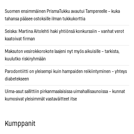
Suomen ensimmäinen PrismaTukku avautui Tampereelle – kuka
tahansa pääsee ostoksille ilman tukkukorttia
Seiska: Martina Aitolehti haki yhtiönsä konkurssiin – vanhat verot
kaatoivat firman
Maksuton vesirokkorokote laajeni nyt myös aikuisille – tarkista,
kuulutko riskiryhmään
Parodontiitti on yleisempi kuin hampaiden reikiintyminen – yhteys
diabetekseen
Uima-asut sallittiin pirkanmaalaisissa uimahallisaunoissa – kunnat
kumosivat yleisimmät vastaväitteet itse
Kumppanit