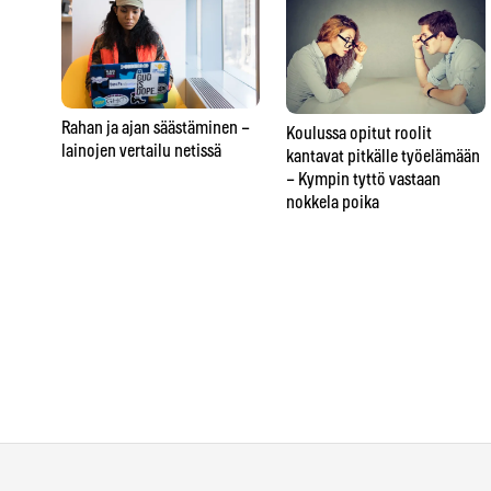
Rahan ja ajan säästäminen –
Koulussa opitut roolit
lainojen vertailu netissä
kantavat pitkälle työelämään
– Kympin tyttö vastaan
nokkela poika