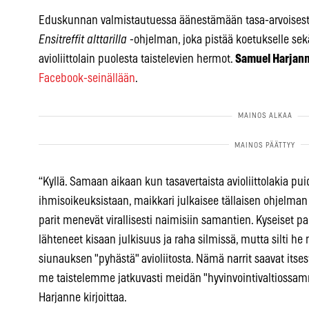
Eduskunnan valmistautuessa äänestämään tasa-arvoisesta a
Ensitreffit alttarilla
-ohjelman, joka pistää koetukselle sekä
avioliittolain puolesta taistelevien hermot.
Samuel Harjan
Facebook-seinällään
.
“Kyllä. Samaan aikaan kun tasavertaista avioliittolakia pu
ihmisoikeuksistaan, maikkari julkaisee tällaisen ohjelman m
parit menevät virallisesti naimisiin samantien. Kyseiset par
lähteneet kisaan julkisuus ja raha silmissä, mutta silti he
siunauksen "pyhästä" avioliitosta. Nämä narrit saavat itses
me taistelemme jatkuvasti meidän "hyvinvointivaltiossamme
Harjanne kirjoittaa.