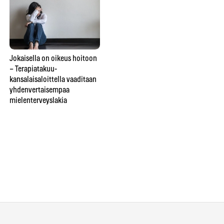
Ba
Ka
Jokaisella on oikeus hoitoon
ai
Uuden materian ostaminen
– Terapiatakuu-
Rat
on pannassa, mutta
kansalaisaloittella vaaditaan
to
deodorantin saa uusia –
yhdenvertaisempaa
Ostolakkoilijat vastustavat
mielenterveyslakia
kertakäyttökulttuuria