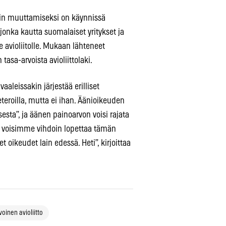
min muuttamiseksi on käynnissä
 jonka kautta suomalaiset yritykset ja
e avioliitolle. Mukaan lähteneet
asa-arvoista avioliittolaki.
vaaleissakin järjestää erilliset
teroilla, mutta ei ihan. Äänioikeuden
esta”, ja äänen painoarvon voisi rajata
n voisimme vihdoin lopettaa tämän
et oikeudet lain edessä. Heti”, kirjoittaa
voinen avioliitto