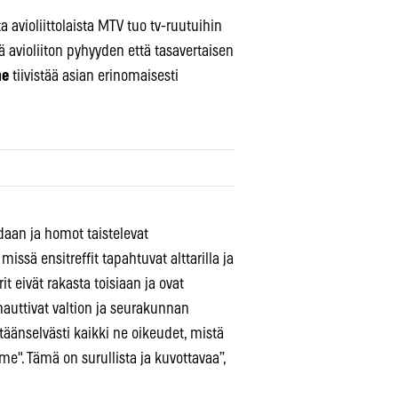
violiittolaista MTV tuo tv-ruutuihin
 avioliiton pyhyyden että tasavertaisen
ne
tiivistää asian erinomaisesti
idaan ja homot taistelevat
issä ensitreffit tapahtuvat alttarilla ja
it eivät rakasta toisiaan ja ovat
 nauttivat valtion ja seurakunnan
täänselvästi kaikki ne oikeudet, mistä
". Tämä on surullista ja kuvottavaa”,