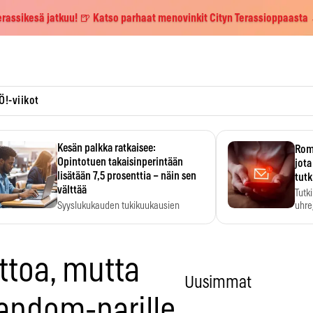
erassikesä jatkuu! 🍺 Katso parhaat menovinkit Cityn Terassioppaasta
Ö!-viikot
Kesän palkka ratkaisee:
Roma
Opintotuen takaisinperintään
jota
lisätään 7,5 prosenttia – näin sen
tutk
välttää
Tutk
Syyslukukauden tukikuukausien
uhrej
määrä ratkeaa sillä, mitä kesällä
ehti…
ittoa, mutta
Uusimmat
 random-parille