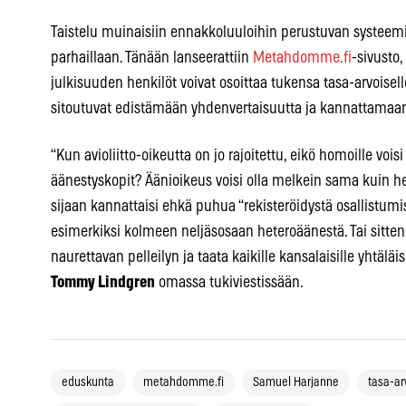
Taistelu muinaisiin ennakkoluuloihin perustuvan systee
parhaillaan. Tänään lanseerattiin
Metahdomme.fi
-sivusto,
julkisuuden henkilöt voivat osoittaa tukensa tasa-arvoisell
sitoutuvat edistämään yhdenvertaisuutta ja kannattamaan t
“Kun avioliitto-oikeutta on jo rajoitettu, eikö homoille voisi 
äänestyskopit? Äänioikeus voisi olla melkein sama kuin he
sijaan kannattaisi ehkä puhua “rekisteröidystä osallistumis
esimerkiksi kolmeen neljäsosaan heteroäänestä. Tai sitte
naurettavan pelleilyn ja taata kaikille kansalaisille yhtäläis
Tommy Lindgren
omassa tukiviestissään.
eduskunta
metahdomme.fi
Samuel Harjanne
tasa-ar