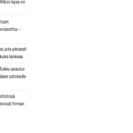
illoin kyse on
otuen
prosenttia –
, jota yleisesti
 kuka lankeaa
ukku avautui
äsee ostoksille
 yhtiönsä
atoivat firman