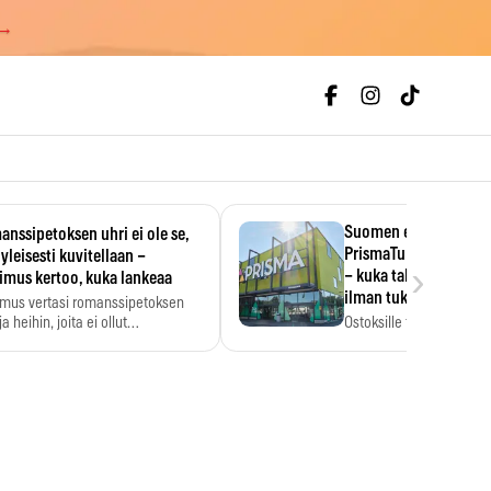
 →
Suomen ensimmäine
nssipetoksen uhri ei ole se,
PrismaTukku avautui 
 yleisesti kuvitellaan –
›
– kuka tahansa pääsee
imus kertoo, kuka lankeaa
ilman tukkukorttia
imus vertasi romanssipetoksen
a heihin, joita ei ollut…
Ostoksille tarvitse tukku
yksikköhinta kannattaa t