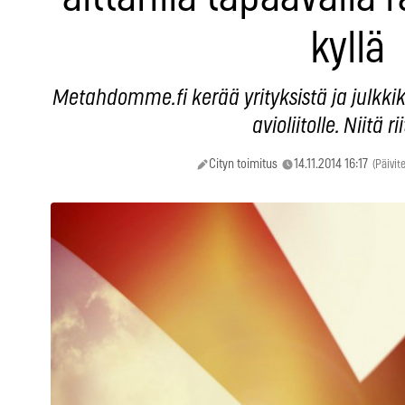
kyllä
Metahdomme.fi kerää yrityksistä ja julkkiks
avioliitolle. Niitä ri
Cityn toimitus
14.11.2014 16:17
(Päivit