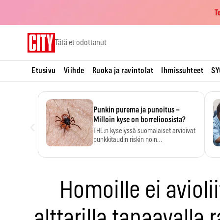
T
Skip
Tätä et odottanut
to
content
Etusivu
Viihde
Ruoka ja ravintolat
Ihmissuhteet
SY
Punkin purema ja punoitus –
‹
Milloin kyse on borrelioosista?
THL:n kyselyssä suomalaiset arvioivat
punkkitaudin riskin noin
kymmenkertaiseksi…
Homoille ei avioli
alttarilla tapaavalla