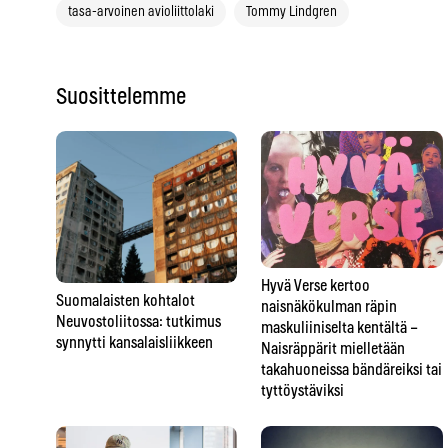
tasa-arvoinen avioliittolaki
Tommy Lindgren
Suosittelemme
Hyvä Verse kertoo
Suomalaisten kohtalot
naisnäkökulman räpin
Neuvostoliitossa: tutkimus
maskuliiniselta kentältä –
synnytti kansalaisliikkeen
Naisräppärit mielletään
takahuoneissa bändäreiksi tai
tyttöystäviksi