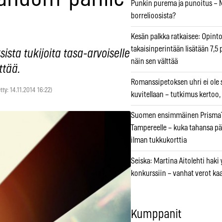
Punkin purema ja punoitus – M
borrelioosista?
Kesän palkka ratkaisee: Opint
takaisinperintään lisätään 7,5 
ista tukijoita tasa-arvoiselle
näin sen välttää
ittää.
Romanssipetoksen uhri ei ole se
etty: 14.11.2014 16:22)
kuvitellaan – tutkimus kertoo,
Suomen ensimmäinen PrismaT
Tampereelle – kuka tahansa pä
ilman tukkukorttia
Seiska: Martina Aitolehti haki
konkurssiin – vanhat verot ka
Kumppanit