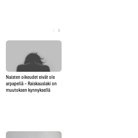
‹
›
Naisten oikeudet eivät ole
Cat callingia, rasistista
arpapeliä – Raiskauslaki on
Lu
mölinää ja vammaisten
muutoksen kynnyksellä
ih
syrjintää – Somekasvot,
Vit
näyttelijät ja kuljettajat
Ma
vaativat matkustusrauhaa
julkiseen liikenteeseen