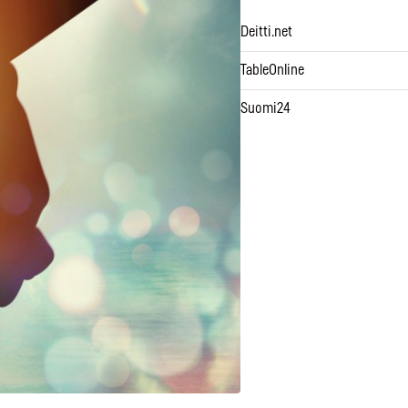
Deitti.net
TableOnline
Suomi24