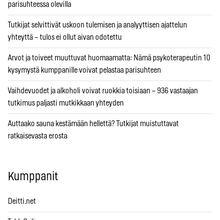
parisuhteessa olevilla
Tutkijat selvittivät uskoon tulemisen ja analyyttisen ajattelun
yhteyttä – tulos ei ollut aivan odotettu
Arvot ja toiveet muuttuvat huomaamatta: Nämä psykoterapeutin 10
kysymystä kumppanille voivat pelastaa parisuhteen
Vaihdevuodet ja alkoholi voivat ruokkia toisiaan – 936 vastaajan
tutkimus paljasti mutkikkaan yhteyden
Auttaako sauna kestämään hellettä? Tutkijat muistuttavat
ratkaisevasta erosta
Kumppanit
Deitti.net