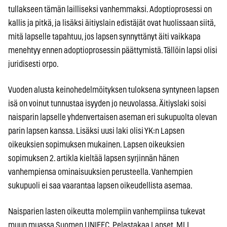
tullakseen tämän lailliseksi vanhemmaksi. Adoptioprosessi on
kallis ja pitkä, ja lisäksi äitiyslain edistäjät ovat huolissaan siitä,
mitä lapselle tapahtuu, jos lapsen synnyttänyt äiti vaikkapa
menehtyy ennen adoptioprosessin päättymistä. Tällöin lapsi olisi
juridisesti orpo.
Vuoden alusta keinohedelmöityksen tuloksena syntyneen lapsen
isä on voinut tunnustaa isyyden jo neuvolassa. Äitiyslaki soisi
naisparin lapselle yhdenvertaisen aseman eri sukupuolta olevan
parin lapsen kanssa. Lisäksi uusi laki olisi YK:n Lapsen
oikeuksien sopimuksen mukainen. Lapsen oikeuksien
sopimuksen 2. artikla kieltää lapsen syrjinnän hänen
vanhempiensa ominaisuuksien perusteella. Vanhempien
sukupuoli ei saa vaarantaa lapsen oikeudellista asemaa.
Naisparien lasten oikeutta molempiin vanhempiinsa tukevat
muun muassa Suomen UNIFEC, Pelastakaa Lapset, MLL,