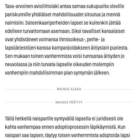
Tasa-arvoinen avioliittolaki antaa samaa sukupuolta oleville
pariskunnille yhtäläiset mahdollisuudet sitoutua ja mennä
naimisiin. Sateenkaariperheiden lapset se kuitenkin jättää
edelleen turvattomaan asemaan. Siksi tavalliset kansalaiset
ovat yhdistäneet voimansa ihmisoikeus-, perhe- ja
lapsijärjestöjen kanssa kampanjoidakseen äitiyslain puolesta.
Sen mukaan toinen vanhemmista voisi tunnustaa äitiyden jo
neuvolassa ja niin turvata lapselle oikeuden molempiin
vanhempiin mahdollisimman pian syntymän jälkeen.
Tällä hetkellä naisparille syntyvällä lapsella ei juridisesti ole
kahta vanhempaa ennen adoptioprosessin läpikäymistä. Kun
naispari saa lapsen, täytyy toisen vanhemmista adoptoida lapsi