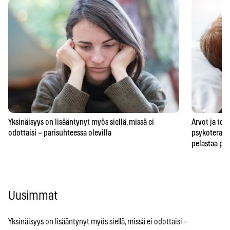
Yksinäisyys on lisääntynyt myös siellä, missä ei
Arvot ja to
odottaisi – parisuhteessa olevilla
psykoterape
pelastaa pa
Uusimmat
Yksinäisyys on lisääntynyt myös siellä, missä ei odottaisi –