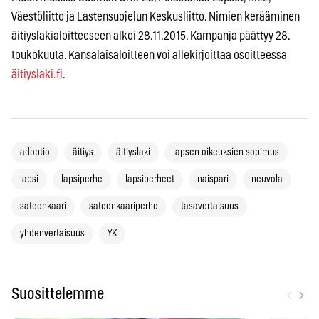
Väestöliitto ja Lastensuojelun Keskusliitto. Nimien kerääminen
äitiyslakialoitteeseen alkoi 28.11.2015. Kampanja päättyy 28.
toukokuuta. Kansalaisaloitteen voi allekirjoittaa osoitteessa
äitiyslaki.fi
.
adoptio
äitiys
äitiyslaki
lapsen oikeuksien sopimus
lapsi
lapsiperhe
lapsiperheet
naispari
neuvola
sateenkaari
sateenkaariperhe
tasavertaisuus
yhdenvertaisuus
YK
‹
›
Suosittelemme