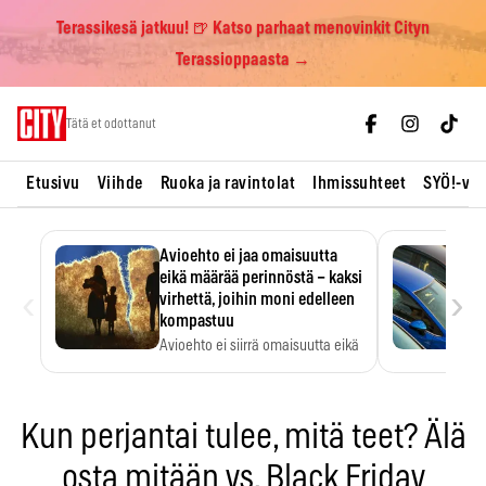
Terassikesä jatkuu! 🍺 Katso parhaat menovinkit Cityn
Terassioppaasta →
Skip
Tätä et odottanut
to
content
Etusivu
Viihde
Ruoka ja ravintolat
Ihmissuhteet
SYÖ!-vii
Avioehto ei jaa omaisuutta
eikä määrää perinnöstä – kaksi
‹
›
virhettä, joihin moni edelleen
kompastuu
Avioehto ei siirrä omaisuutta eikä
ratkaise perintöasioita.
Kun perjantai tulee, mitä teet? Älä
osta mitään vs. Black Friday