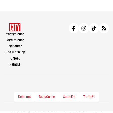
Yhteystiedot
Mediatiedot
Työpaikat
Tilaa uutiskirje
Ohjeet
Palaute
Deitti.net
TableOnline
Suomi24
Treffit24
© 2026 City.fi - Räväkkää sisältöä vuodesta -86 |
Evästeasetukset