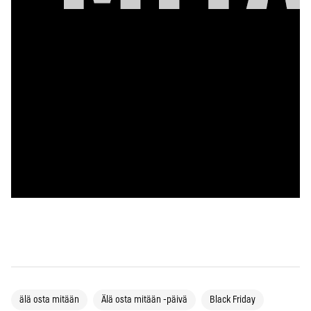
älä osta mitään
Älä osta mitään -päivä
Black Friday