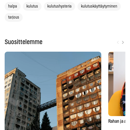
halpa
kulutus
kulutushysteria
kulutuskäyttäytyminen
tarjous
‹
›
Suosittelemme
Rahan ja aja