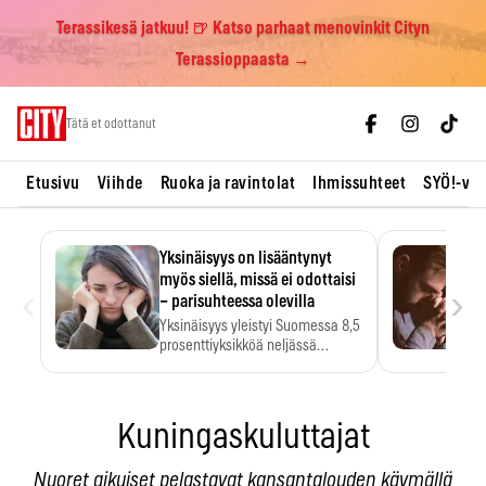
Terassikesä jatkuu! 🍺 Katso parhaat menovinkit Cityn
Terassioppaasta →
Skip
Tätä et odottanut
to
content
Etusivu
Viihde
Ruoka ja ravintolat
Ihmissuhteet
SYÖ!-vii
Yksinäisyys on lisääntynyt
myös siellä, missä ei odottaisi
‹
›
– parisuhteessa olevilla
Yksinäisyys yleistyi Suomessa 8,5
prosenttiyksikköä neljässä
vuodessa. Se…
Kuningaskuluttajat
Nuoret aikuiset pelastavat kansantalouden käymällä