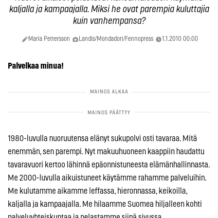
kaljalla ja kampaajalla. Miksi he ovat parempia kuluttajia
kuin vanhempansa?
Maria Pettersson
Landis/Mondadori/Fennopress
1.1.2010 00:00
Palvelkaa minua!
1980-luvulla nuoruutensa elänyt sukupolvi osti tavaraa. Mitä
enemmän, sen parempi. Nyt makuuhuoneen kaappiin haudattu
tavaravuori kertoo lähinnä epäonnistuneesta elämänhallinnasta.
Me 2000-luvulla aikuistuneet käytämme rahamme palveluihin.
Me kulutamme aikamme leffassa, hieronnassa, keikoilla,
kaljalla ja kampaajalla. Me hilaamme Suomea hiljalleen kohti
palveluyhteiskuntaa ja pelastamme siinä sivussa