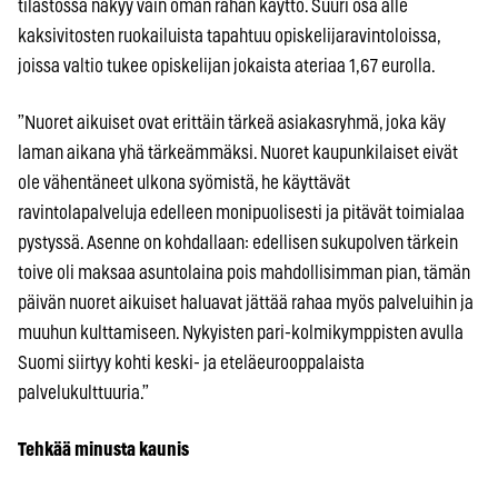
tilastossa näkyy vain oman rahan käyttö. Suuri osa alle
kaksivitosten ruokailuista tapahtuu opiskelijaravintoloissa,
joissa valtio tukee opiskelijan jokaista ateriaa 1,67 eurolla.
”Nuoret aikuiset ovat erittäin tärkeä asiakasryhmä, joka käy
laman aikana yhä tärkeämmäksi. Nuoret kaupunkilaiset eivät
ole vähentäneet ulkona syömistä, he käyttävät
ravintolapalveluja edelleen monipuolisesti ja pitävät toimialaa
pystyssä. Asenne on kohdallaan: edellisen sukupolven tärkein
toive oli maksaa asuntolaina pois mahdollisimman pian, tämän
päivän nuoret aikuiset haluavat jättää rahaa myös palveluihin ja
muuhun kulttamiseen. Nykyisten pari-kolmikymppisten avulla
Suomi siirtyy kohti keski- ja eteläeurooppalaista
palvelukulttuuria.”
Tehkää minusta kaunis