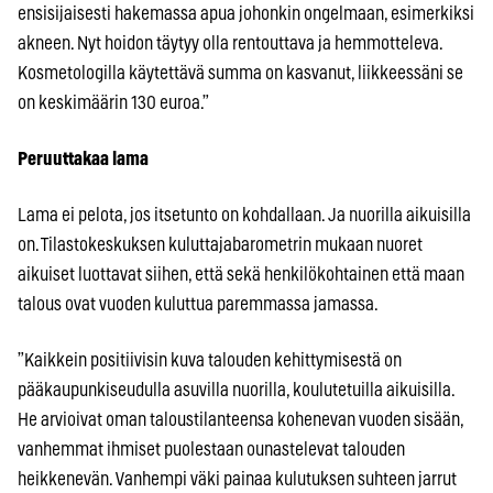
ensisijaisesti hakemassa apua johonkin ongelmaan, esimerkiksi
akneen. Nyt hoidon täytyy olla rentouttava ja hemmotteleva.
Kosmetologilla käytettävä summa on kasvanut, liikkeessäni se
on keskimäärin 130 euroa.”
Peruuttakaa lama
Lama ei pelota, jos itsetunto on kohdallaan. Ja nuorilla aikuisilla
on. Tilastokeskuksen kuluttajabarometrin mukaan nuoret
aikuiset luottavat siihen, että sekä henkilökohtainen että maan
talous ovat vuoden kuluttua paremmassa jamassa.
”Kaikkein positiivisin kuva talouden kehittymisestä on
pääkaupunkiseudulla asuvilla nuorilla, koulutetuilla aikuisilla.
He arvioivat oman taloustilanteensa kohenevan vuoden sisään,
vanhemmat ihmiset puolestaan ounastelevat talouden
heikkenevän. Vanhempi väki painaa kulutuksen suhteen jarrut