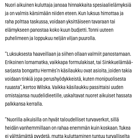
Nuori aikuinen kuluttaja janoaa hinnakkaita spesiaalielämyksiä
ja on valmis kärsimään niiden eteen. Kun luksus himottaa ja
raha polttaa taskussa, voidaan yksittäiseen tavaraan tai
elämykseen panostaa koko kuun budjetti. Tonni uuteen
puhelimeen ja loppukuu neljän viljan puurolla.
”Luksuksesta haaveillaan ja siihen ollaan valmiit panostamaan.
Erikoinen lomamatka, vaikkapa formulakisat, tai Sinkkuelämää-
sarjasta bongattu Hermès’n käsilaukku ovat asioita, joiden takia
voidaan tinkiä jopa perushyödykkeistä, kuten monipuolisesta
ruuasta”, kertoo Wilska. Vaikka käsilaukku passittaisi uuden
omistajansa nuudelidieetille, uskaltavat nuoret aikuiset hassata
palkkansa kerralla.
”Nuorilla aikuisilla on hyvät taloudelliset turvaverkot, sillä
heidän vanhemmillaan on rahaa enemmän kuin koskaan. Tukea
ei välttämättä pyydetä, mutta kuluttaminen tuntuu turvalliselta