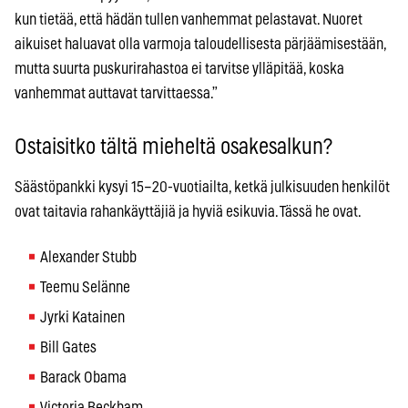
kun tietää, että hädän tullen vanhemmat pelastavat. Nuoret
aikuiset haluavat olla varmoja taloudellisesta pärjäämisestään,
mutta suurta puskurirahastoa ei tarvitse ylläpitää, koska
vanhemmat auttavat tarvittaessa.”
Ostaisitko tältä mieheltä osakesalkun?
Säästöpankki kysyi 15–20-vuotiailta, ketkä julkisuuden henkilöt
ovat taitavia rahankäyttäjiä ja hyviä esikuvia. Tässä he ovat.
Alexander Stubb
Teemu Selänne
Jyrki Katainen
Bill Gates
Barack Obama
Victoria Beckham