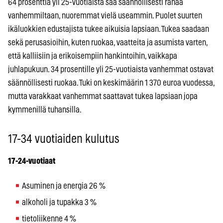
64 prosenttia yli 25-vuotiaista saa säännöllisesti rahaa
vanhemmiltaan, nuoremmat vielä useammin. Puolet suurten
ikäluokkien edustajista tukee aikuisia lapsiaan. Tukea saadaan
sekä perusasioihin, kuten ruokaa, vaatteita ja asumista varten,
että kalliisiin ja erikoisempiin hankintoihin, vaikkapa
juhlapukuun. 34 prosentille yli 25-vuotiaista vanhemmat ostavat
säännöllisesti ruokaa. Tuki on keskimäärin 1 370 euroa vuodessa,
mutta varakkaat vanhemmat saattavat tukea lapsiaan jopa
kymmenillä tuhansilla.
17-34 vuotiaiden kulutus
17-24-vuotiaat
Asuminen ja energia 26 %
alkoholi ja tupakka 3 %
tietoliikenne 4 %