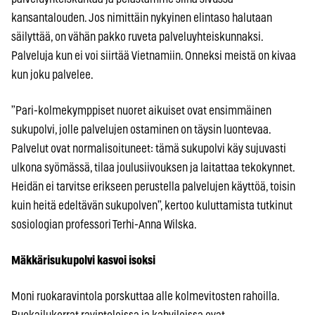
kansantalouden. Jos nimittäin nykyinen elintaso halutaan
säilyttää, on vähän pakko ruveta palveluyhteiskunnaksi.
Palveluja kun ei voi siirtää Vietnamiin. Onneksi meistä on kivaa
kun joku palvelee.
”Pari-kolmekymppiset nuoret aikuiset ovat ensimmäinen
sukupolvi, jolle palvelujen ostaminen on täysin luontevaa.
Palvelut ovat normalisoituneet: tämä sukupolvi käy sujuvasti
ulkona syömässä, tilaa joulusiivouksen ja laitattaa tekokynnet.
Heidän ei tarvitse erikseen perustella palvelujen käyttöä, toisin
kuin heitä edeltävän sukupolven”, kertoo kuluttamista tutkinut
sosiologian professori Terhi-Anna Wilska.
Mäkkärisukupolvi kasvoi isoksi
Moni ruokaravintola porskuttaa alle kolmevitosten rahoilla.