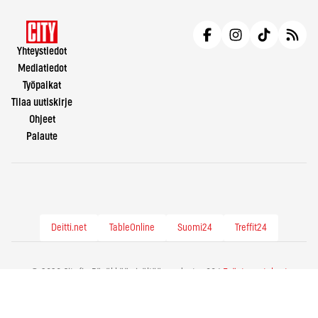
Yhteystiedot
Mediatiedot
Työpaikat
Tilaa uutiskirje
Ohjeet
Palaute
Deitti.net
TableOnline
Suomi24
Treffit24
© 2026 City.fi - Räväkkää sisältöä vuodesta -86 |
Evästeasetukset