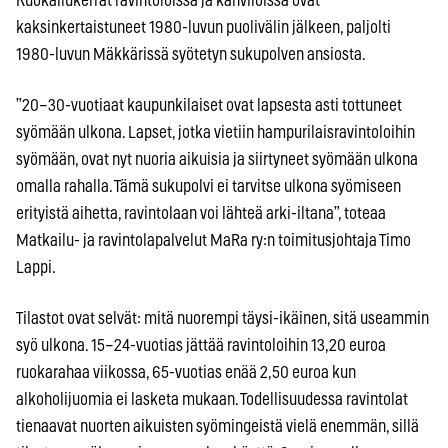
Ruokailukerrat ravintoloissa ja kahviloissa ovat
kaksinkertaistuneet 1980-luvun puolivälin jälkeen, paljolti
1980-luvun Mäkkärissä syötetyn sukupolven ansiosta.
”20–30-vuotiaat kaupunkilaiset ovat lapsesta asti tottuneet
syömään ulkona. Lapset, jotka vietiin hampurilaisravintoloihin
syömään, ovat nyt nuoria aikuisia ja siirtyneet syömään ulkona
omalla rahalla. Tämä sukupolvi ei tarvitse ulkona syömiseen
erityistä aihetta, ravintolaan voi lähteä arki-iltana”, toteaa
Matkailu- ja ravintolapalvelut MaRa ry:n toimitusjohtaja Timo
Lappi.
Tilastot ovat selvät: mitä nuorempi täysi-ikäinen, sitä useammin
syö ulkona. 15–24-vuotias jättää ravintoloihin 13,20 euroa
ruokarahaa viikossa, 65-vuotias enää 2,50 euroa kun
alkoholijuomia ei lasketa mukaan. Todellisuudessa ravintolat
tienaavat nuorten aikuisten syömingeistä vielä enemmän, sillä