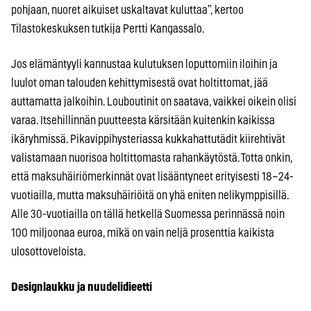
pohjaan, nuoret aikuiset uskaltavat kuluttaa”, kertoo
Tilastokeskuksen tutkija Pertti Kangassalo.
Jos elämäntyyli kannustaa kulutuksen loputtomiin iloihin ja
luulot oman talouden kehittymisestä ovat holtittomat, jää
auttamatta jalkoihin. Louboutinit on saatava, vaikkei oikein olisi
varaa. Itsehillinnän puutteesta kärsitään kuitenkin kaikissa
ikäryhmissä. Pikavippihysteriassa kukkahattutädit kiirehtivät
valistamaan nuorisoa holtittomasta rahankäytöstä. Totta onkin,
että maksuhäiriömerkinnät ovat lisääntyneet erityisesti 18–24-
vuotiailla, mutta maksuhäiriöitä on yhä eniten nelikymppisillä.
Alle 30-vuotiailla on tällä hetkellä Suomessa perinnässä noin
100 miljoonaa euroa, mikä on vain neljä prosenttia kaikista
ulosottoveloista.
Designlaukku ja nuudelidieetti