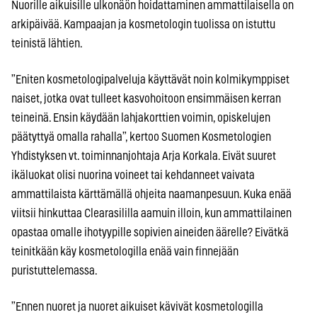
Nuorille aikuisille ulkonäön hoidattaminen ammattilaisella on
arkipäivää. Kampaajan ja kosmetologin tuolissa on istuttu
teinistä lähtien.
”Eniten kosmetologipalveluja käyttävät noin kolmikymppiset
naiset, jotka ovat tulleet kasvohoitoon ensimmäisen kerran
teineinä. Ensin käydään lahjakorttien voimin, opiskelujen
päätyttyä omalla rahalla”, kertoo Suomen Kosmetologien
Yhdistyksen vt. toiminnanjohtaja Arja Korkala. Eivät suuret
ikäluokat olisi nuorina voineet tai kehdanneet vaivata
ammattilaista kärttämällä ohjeita naamanpesuun. Kuka enää
viitsii hinkuttaa Clearasililla aamuin illoin, kun ammattilainen
opastaa omalle ihotyypille sopivien aineiden äärelle? Eivätkä
teinitkään käy kosmetologilla enää vain finnejään
puristuttelemassa.
”Ennen nuoret ja nuoret aikuiset kävivät kosmetologilla