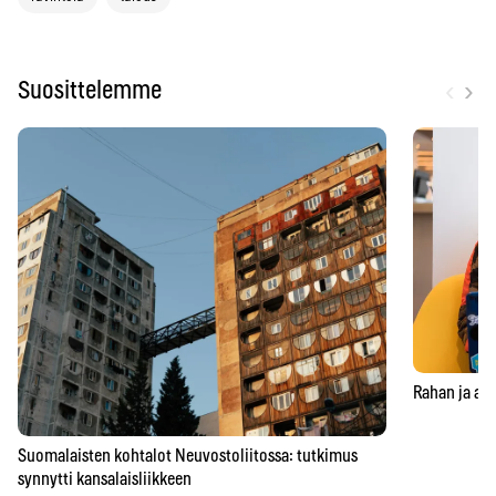
‹
›
Suosittelemme
Rahan ja aja
Suomalaisten kohtalot Neuvostoliitossa: tutkimus
synnytti kansalaisliikkeen