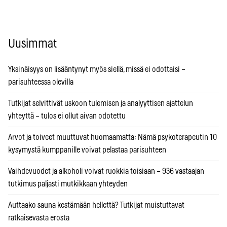
Uusimmat
Yksinäisyys on lisääntynyt myös siellä, missä ei odottaisi –
parisuhteessa olevilla
Tutkijat selvittivät uskoon tulemisen ja analyyttisen ajattelun
yhteyttä – tulos ei ollut aivan odotettu
Arvot ja toiveet muuttuvat huomaamatta: Nämä psykoterapeutin 10
kysymystä kumppanille voivat pelastaa parisuhteen
Vaihdevuodet ja alkoholi voivat ruokkia toisiaan – 936 vastaajan
tutkimus paljasti mutkikkaan yhteyden
Auttaako sauna kestämään hellettä? Tutkijat muistuttavat
ratkaisevasta erosta