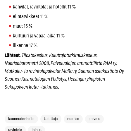
kahvilat, ravintolat ja hotellit 11 %
elintarvikkeet 11 %
muut 15 %
kulttuuri ja vapaa-aika 11 %
liikenne 17 %
Lähteet
:
Tilastokeskus, Kuluttajatutkimuskeskus,
Nuorisobarometri 2008, Palvelualojen ammattiliitto PAM ry,
Matkailu- ja ravintolapalvelut MaRa ry, Suomen asiakastieto Oy,
Suomen Kosmetologien Yhdistys, Helsingin yliopiston
Sukupolvien ketju -tutkimus.
kauneudenhoito
kuluttaja
nuoriso
palvelu
ravintola
talous