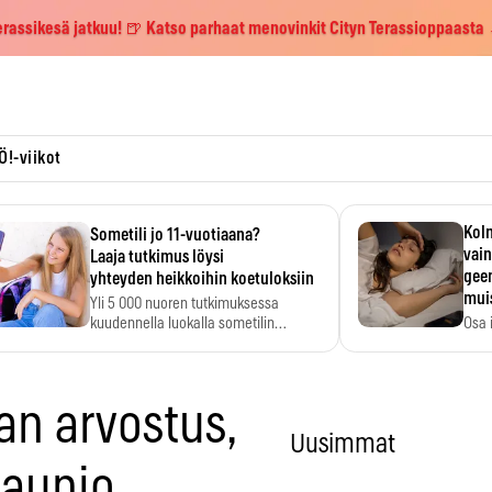
erassikesä jatkuu! 🍺 Katso parhaat menovinkit Cityn Terassioppaasta
Ö!-viikot
Kolm
Sometili jo 11-vuotiaana?
vain
Laaja tutkimus löysi
geen
yhteyden heikkoihin koetuloksiin
mui
Yli 5 000 nuoren tutkimuksessa
kuudennella luokalla sometilin…
Osa 
voi s
an arvostus,
Uusimmat
Raunio