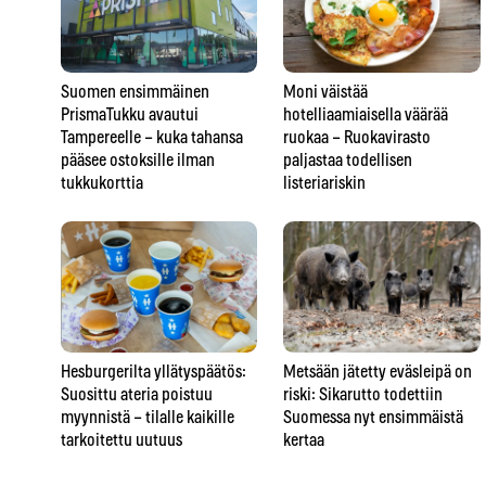
Suomen ensimmäinen
Moni väistää
PrismaTukku avautui
hotelliaamiaisella väärää
Tampereelle – kuka tahansa
ruokaa – Ruokavirasto
pääsee ostoksille ilman
paljastaa todellisen
tukkukorttia
listeriariskin
Hesburgerilta yllätyspäätös:
Metsään jätetty eväsleipä on
Suosittu ateria poistuu
riski: Sikarutto todettiin
myynnistä – tilalle kaikille
Suomessa nyt ensimmäistä
tarkoitettu uutuus
kertaa