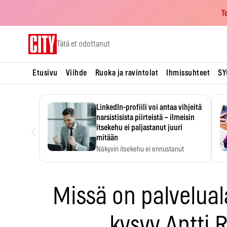
T
Skip
Tätä et odottanut
to
content
Etusivu
Viihde
Ruoka ja ravintolat
Ihmissuhteet
SY
LinkedIn-profiili voi antaa vihjeitä
narsistisista piirteistä – ilmeisin
‹
itsekehu ei paljastanut juuri
mitään
Näkyvin itsekehu ei ennustanut
narsistisia piirteitä.
Missä on palvelual
kysyy Antti 