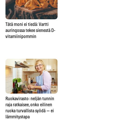
Tätä moni ei tiedä: Vartti
Yksi unohdettu tabletti voi
Pal
auringossa tekee sienestä D-
pilata Suomen marjametsät –
ko
vitamiinipommin
tästä yllättävästä syystä saat
ens
yhä syödä mustikan suoraan
mättäältä
Ruokavirasto: neljän tunnin
Elintarviketutkijat: nämä
Ka
raja ratkaisee, onko eilinen
ruoat kestävät pakastimen —
rav
ruoka turvallista syödä — ei
ja nämä viisi tuhoutuvat
49
lämmitystapa
lopullisesti
syy
va