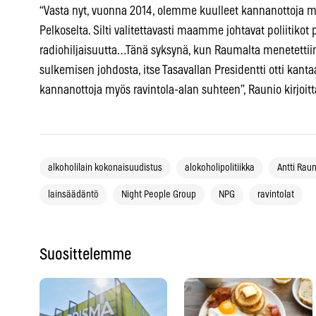
“Vasta nyt, vuonna 2014, olemme kuulleet kannanottoja m
Pelkoselta. Silti valitettavasti maamme johtavat poliitikot 
radiohiljaisuutta…Tänä syksynä, kun Raumalta menetettiin
sulkemisen johdosta, itse Tasavallan Presidentti otti kanta
kannanottoja myös ravintola-alan suhteen”, Raunio kirjoitt
alkoholilain kokonaisuudistus
alokoholipolitiikka
Antti Raun
lainsäädäntö
Night People Group
NPG
ravintolat
Suosittelemme