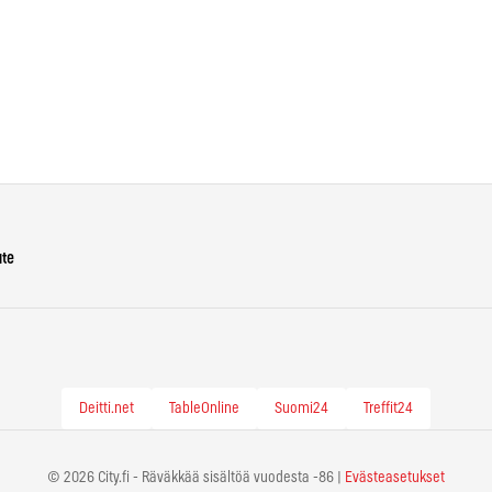
ute
Deitti.net
TableOnline
Suomi24
Treffit24
© 2026 City.fi - Räväkkää sisältöä vuodesta -86 |
Evästeasetukset