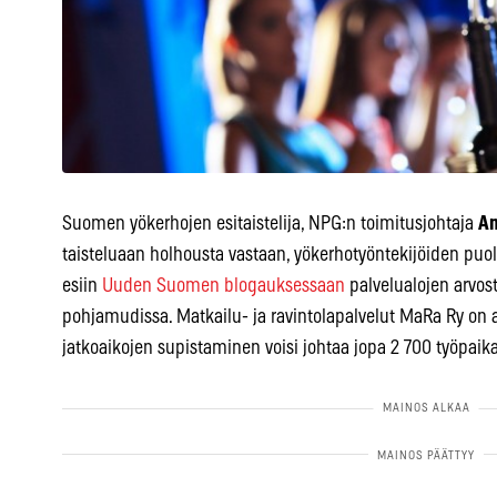
Suomen yökerhojen esitaistelija, NPG:n toimitusjohtaja
An
taisteluaan holhousta vastaan, yökerhotyöntekijöiden puol
esiin
Uuden Suomen blogauksessaan
palvelualojen arvos
pohjamudissa. Matkailu- ja ravintolapalvelut MaRa Ry on ar
jatkoaikojen supistaminen voisi johtaa jopa 2 700 työpai