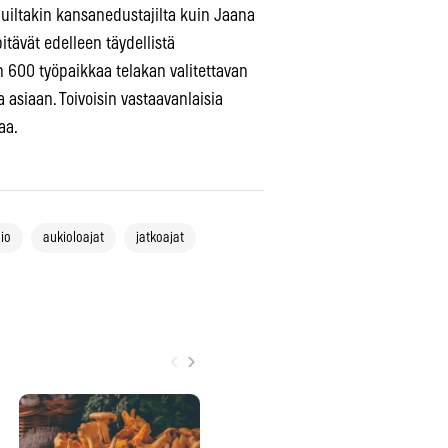
uiltakin kansanedustajilta kuin Jaana
pitävät edelleen täydellistä
 600 työpaikkaa telakan valitettavan
a asiaan. Toivoisin vastaavanlaisia
aa.
io
aukioloajat
jatkoajat
‹
›