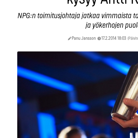
NPG:n toimitusjohtaja jatkaa vimmaista t
ja yökerhojen puol
Panu Jansson
17.2.2014 18:03
(Päivit