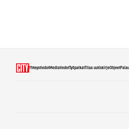
Yhteystiedot
Mediatiedot
Työpaikat
Tilaa uutiskirje
Ohjeet
Pala