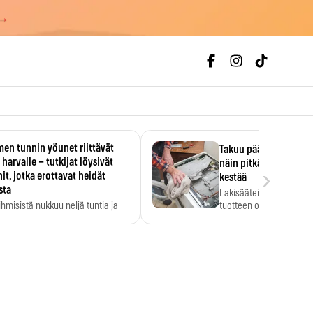
 →
en tunnin yöunet riittävät
Takuu päättyi, myyjän
 harvalle – tutkijat löysivät
näin pitkään kodinko
›
it, jotka erottavat heidät
kestää
sta
Lakisääteinen virhevast
ihmisistä nukkuu neljä tuntia ja
tuotteen oletetun kestoi
ilti…