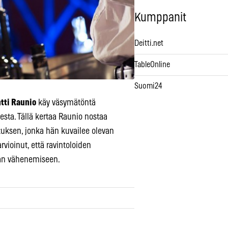
Kumppanit
Deitti.net
TableOnline
Suomi24
tti Raunio
käy väsymätöntä
esta. Tällä kertaa Raunio nostaa
tuksen, jonka hän kuvailee olevan
vioinut, että ravintoloiden
kan vähenemiseen.