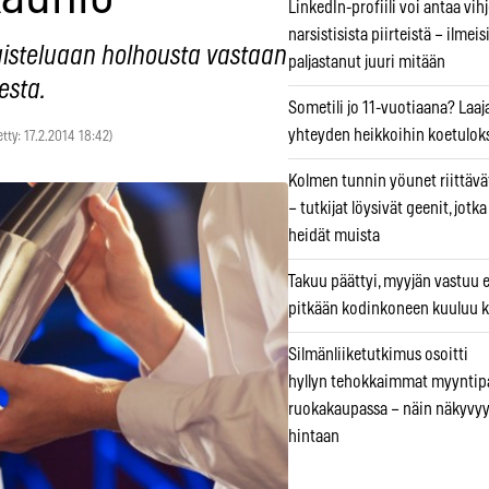
LinkedIn-profiili voi antaa vihj
narsistisista piirteistä – ilmeis
aisteluaan holhousta vastaan
paljastanut juuri mitään
esta.
Sometili jo 11-vuotiaana? Laaj
yhteyden heikkoihin koetuloks
etty: 17.2.2014 18:42)
Kolmen tunnin yöunet riittävät
– tutkijat löysivät geenit, jotk
heidät muista
Takuu päättyi, myyjän vastuu e
pitkään kodinkoneen kuuluu k
Silmänliiketutkimus osoitti
hyllyn tehokkaimmat myyntip
ruokakaupassa – näin näkyvyy
hintaan