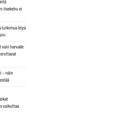
eitä
in itsekehu ei
a tutkimus löysi
iin
 vain harvalle
a erottavat
i – näin
estää
aikat
s vaikuttaa