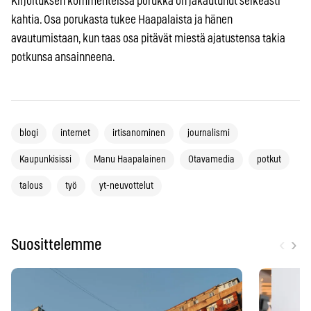
Kirjoituksen kommenteissa porukka on jakautunut selkeästi
kahtia. Osa porukasta tukee Haapalaista ja hänen
avautumistaan, kun taas osa pitävät miestä ajatustensa takia
potkunsa ansainneena.
blogi
internet
irtisanominen
journalismi
Kaupunkisissi
Manu Haapalainen
Otavamedia
potkut
talous
työ
yt-neuvottelut
‹
›
Suosittelemme