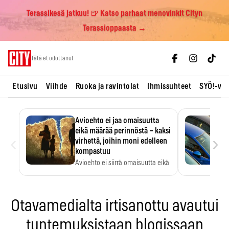
Terassikesä jatkuu! 🍺 Katso parhaat menovinkit Cityn
Terassioppaasta →
Skip
Tätä et odottanut
to
content
Etusivu
Viihde
Ruoka ja ravintolat
Ihmissuhteet
SYÖ!-vii
Avioehto ei jaa omaisuutta
eikä määrää perinnöstä – kaksi
‹
›
virhettä, joihin moni edelleen
kompastuu
Avioehto ei siirrä omaisuutta eikä
ratkaise perintöasioita.
Otavamedialta irtisanottu avautui
tuntemuksistaan blogissaan