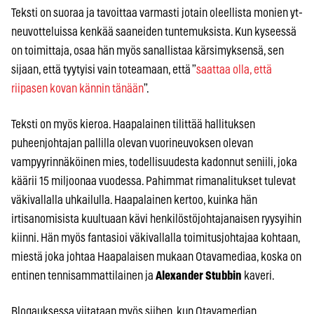
Teksti on suoraa ja tavoittaa varmasti jotain oleellista monien yt-
neuvotteluissa kenkää saaneiden tuntemuksista. Kun kyseessä
on toimittaja, osaa hän myös sanallistaa kärsimyksensä, sen
sijaan, että tyytyisi vain toteamaan, että ”
saattaa olla, että
riipasen kovan kännin tänään
”.
Teksti on myös kieroa. Haapalainen tilittää hallituksen
puheenjohtajan pallilla olevan vuorineuvoksen olevan
vampyyrinnäköinen mies, todellisuudesta kadonnut seniili, joka
käärii 15 miljoonaa vuodessa. Pahimmat rimanalitukset tulevat
väkivallalla uhkailulla. Haapalainen kertoo, kuinka hän
irtisanomisista kuultuaan kävi henkilöstöjohtajanaisen ryysyihin
kiinni. Hän myös fantasioi väkivallalla toimitusjohtajaa kohtaan,
miestä joka johtaa Haapalaisen mukaan Otavamediaa, koska on
entinen tennisammattilainen ja
Alexander Stubbin
kaveri.
Blogauksessa viitataan myös siihen, kun Otavamedian