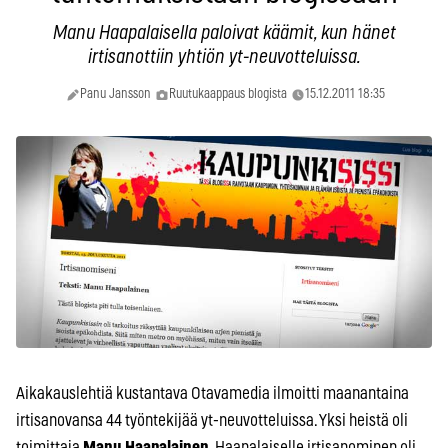
Manu Haapalaisella paloivat käämit, kun hänet
irtisanottiin yhtiön yt-neuvotteluissa.
Panu Jansson
Ruutukaappaus blogista
15.12.2011 18:35
Aikakauslehtiä kustantava Otavamedia ilmoitti maanantaina
irtisanovansa 44 työntekijää yt-neuvotteluissa. Yksi heistä oli
toimittaja
Manu Haapalainen
. Haapalaiselle irtisanominen oli