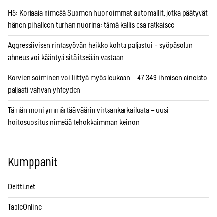
HS: Korjaaja nimeää Suomen huonoimmat automallit, jotka päätyvät
hänen pihalleen turhan nuorina: tämä kallis osa ratkaisee
Aggressiivisen rintasyövän heikko kohta paljastui – syöpäsolun
ahneus voi kääntyä sitä itseään vastaan
Korvien soiminen voi liittyä myös leukaan – 47 349 ihmisen aineisto
paljasti vahvan yhteyden
Tämän moni ymmärtää väärin virtsankarkailusta – uusi
hoitosuositus nimeää tehokkaimman keinon
Kumppanit
Deitti.net
TableOnline