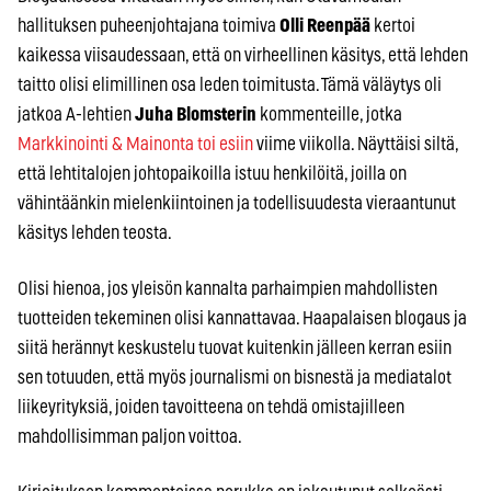
hallituksen puheenjohtajana toimiva
Olli Reenpää
kertoi
kaikessa viisaudessaan, että on virheellinen käsitys, että lehden
taitto olisi elimillinen osa leden toimitusta. Tämä väläytys oli
jatkoa A-lehtien
Juha Blomsterin
kommenteille, jotka
Markkinointi & Mainonta toi esiin
viime viikolla. Näyttäisi siltä,
että lehtitalojen johtopaikoilla istuu henkilöitä, joilla on
vähintäänkin mielenkiintoinen ja todellisuudesta vieraantunut
käsitys lehden teosta.
Olisi hienoa, jos yleisön kannalta parhaimpien mahdollisten
tuotteiden tekeminen olisi kannattavaa. Haapalaisen blogaus ja
siitä herännyt keskustelu tuovat kuitenkin jälleen kerran esiin
sen totuuden, että myös journalismi on bisnestä ja mediatalot
liikeyrityksiä, joiden tavoitteena on tehdä omistajilleen
mahdollisimman paljon voittoa.