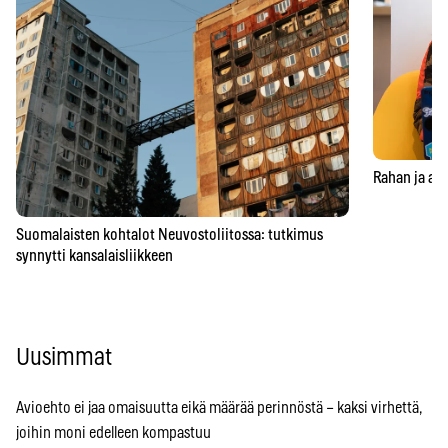
Rahan ja aja
Suomalaisten kohtalot Neuvostoliitossa: tutkimus
synnytti kansalaisliikkeen
Uusimmat
Avioehto ei jaa omaisuutta eikä määrää perinnöstä – kaksi virhettä,
joihin moni edelleen kompastuu