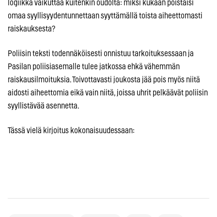
logiikka vaikuttaa kuitenkin oudolta: miksi kukaan poistaisi
omaa syyllisyydentunnettaan syyttämällä toista aiheettomasti
raiskauksesta?
Poliisin teksti todennäköisesti onnistuu tarkoituksessaan ja
Pasilan poliisiasemalle tulee jatkossa ehkä vähemmän
raiskausilmoituksia. Toivottavasti joukosta jää pois myös niitä
aidosti aiheettomia eikä vain niitä, joissa uhrit pelkäävät poliisin
syyllistävää asennetta.
Tässä vielä kirjoitus kokonaisuudessaan: