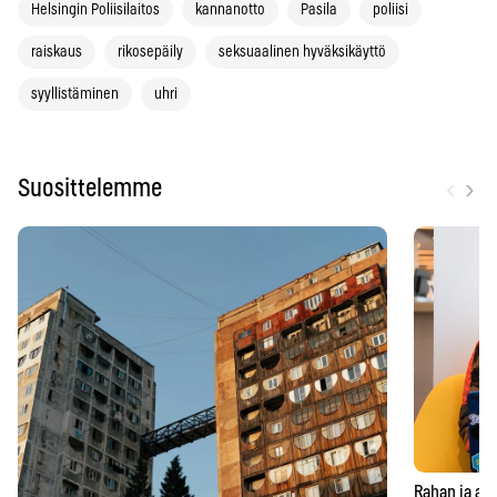
Helsingin Poliisilaitos
kannanotto
Pasila
poliisi
raiskaus
rikosepäily
seksuaalinen hyväksikäyttö
syyllistäminen
uhri
‹
›
Suosittelemme
Rahan ja aja