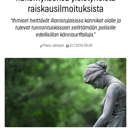
raiskausilmoituksista
“Ihmiset heittävät illanistujaisissa kannikat olalle ja
tulevat tunnontuskissaan selittämään poliisille
edellisillan kännisurffailuja.”
Panu Jansson
22.7.2014 09:28