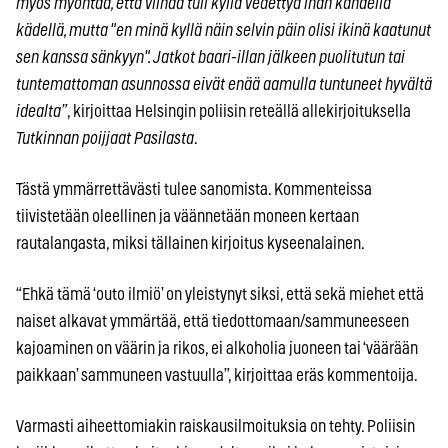
myös myöntää, että viinaa tuli kyllä vedettyä ihan kahdella
kädellä, mutta "en minä kyllä näin selvin päin olisi ikinä kaatunut
sen kanssa sänkyyn". Jatkot baari-illan jälkeen puolitutun tai
tuntemattoman asunnossa eivät enää aamulla tuntuneet hyvältä
idealta”
, kirjoittaa Helsingin poliisin reteällä allekirjoituksella
Tutkinnan poijjaat Pasilasta
.
Tästä ymmärrettävästi tulee sanomista. Kommenteissa
tiivistetään oleellinen ja väännetään moneen kertaan
rautalangasta, miksi tällainen kirjoitus kyseenalainen.
“Ehkä tämä ‘outo ilmiö’ on yleistynyt siksi, että sekä miehet että
naiset alkavat ymmärtää, että tiedottomaan/sammuneeseen
kajoaminen on väärin ja rikos, ei alkoholia juoneen tai ‘väärään
paikkaan’ sammuneen vastuulla”, kirjoittaa eräs kommentoija.
Varmasti aiheettomiakin raiskausilmoituksia on tehty. Poliisin