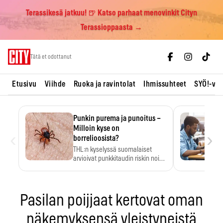
Terassikesä jatkuu! 🍺 Katso parhaat menovinkit Cityn
Terassioppaasta →
Skip
Tätä et odottanut
to
content
Etusivu
Viihde
Ruoka ja ravintolat
Ihmissuhteet
SYÖ!-vii
Punkin purema ja punoitus –
Milloin kyse on
‹
›
borrelioosista?
THL:n kyselyssä suomalaiset
arvioivat punkkitaudin riskin noin
kymmenkertaiseksi…
Pasilan poijjaat kertovat oman
näkemyksensä yleistyneistä