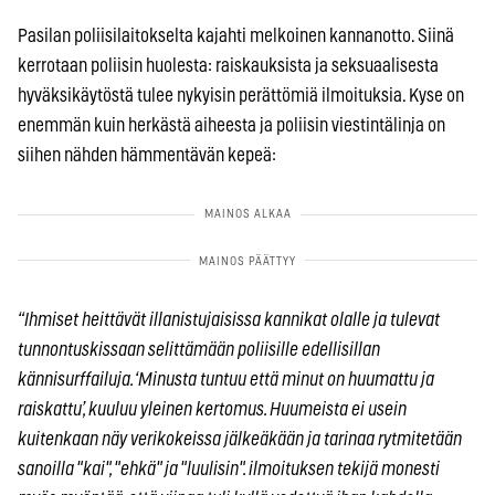
Pasilan poliisilaitokselta kajahti melkoinen kannanotto. Siinä
kerrotaan poliisin huolesta: raiskauksista ja seksuaalisesta
hyväksikäytöstä tulee nykyisin perättömiä ilmoituksia. Kyse on
enemmän kuin herkästä aiheesta ja poliisin viestintälinja on
siihen nähden hämmentävän kepeä:
“Ihmiset heittävät illanistujaisissa kannikat olalle ja tulevat
tunnontuskissaan selittämään poliisille edellisillan
kännisurffailuja. ‘Minusta tuntuu että minut on huumattu ja
raiskattu’, kuuluu yleinen kertomus. Huumeista ei usein
kuitenkaan näy verikokeissa jälkeäkään ja tarinaa rytmitetään
sanoilla "kai", "ehkä" ja "luulisin". ilmoituksen tekijä monesti