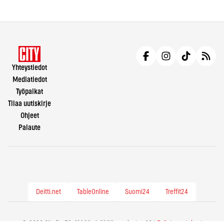
Yhteystiedot
Mediatiedot
Työpaikat
Tilaa uutiskirje
Ohjeet
Palaute
Deitti.net
TableOnline
Suomi24
Treffit24
© 2026 City.fi - Räväkkää sisältöä vuodesta -86 |
Evästeasetukset