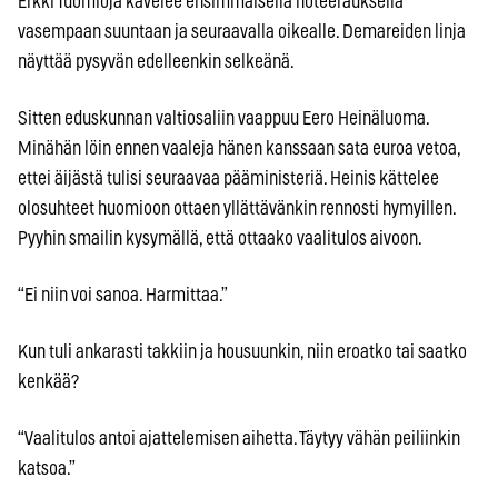
Erkki Tuomioja kävelee ensimmäisellä noteerauksella
vasempaan suuntaan ja seuraavalla oikealle. Demareiden linja
näyttää pysyvän edelleenkin selkeänä.
Sitten eduskunnan valtiosaliin vaappuu Eero Heinäluoma.
Minähän löin ennen vaaleja hänen kanssaan sata euroa vetoa,
ettei äijästä tulisi seuraavaa pääministeriä. Heinis kättelee
olosuhteet huomioon ottaen yllättävänkin rennosti hymyillen.
Pyyhin smailin kysymällä, että ottaako vaalitulos aivoon.
“Ei niin voi sanoa. Harmittaa.”
Kun tuli ankarasti takkiin ja housuunkin, niin eroatko tai saatko
kenkää?
“Vaalitulos antoi ajattelemisen aihetta. Täytyy vähän peiliinkin
katsoa.”