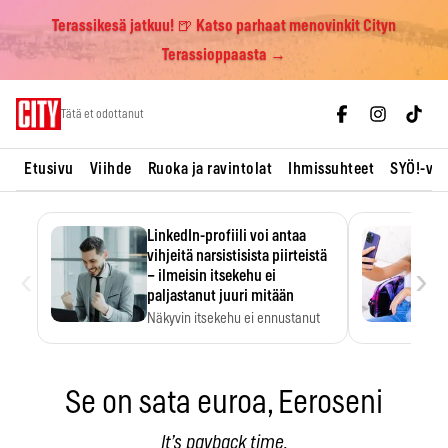
Terassikesä jatkuu! 🍺 Katso parhaat menovinkit Cityn
Terassioppaasta →
Skip
Tätä et odottanut
to
content
Etusivu
Viihde
Ruoka ja ravintolat
Ihmissuhteet
SYÖ!-vii
LinkedIn-profiili voi antaa
vihjeitä narsistisista piirteistä
‹
›
– ilmeisin itsekehu ei
paljastanut juuri mitään
Näkyvin itsekehu ei ennustanut
narsistisia piirteitä.
Se on sata euroa, Eeroseni
It’s payback time.