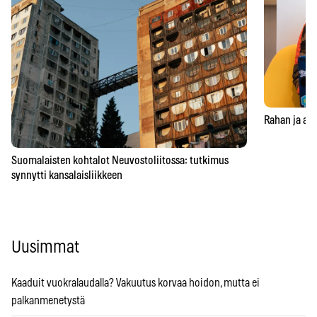
Rahan ja aja
Suomalaisten kohtalot Neuvostoliitossa: tutkimus
synnytti kansalaisliikkeen
Uusimmat
Kaaduit vuokralaudalla? Vakuutus korvaa hoidon, mutta ei
palkanmenetystä