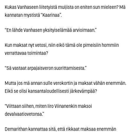
Kukas Vanhaseen liitetyistä muijista on eniten sun mieleen? Mä
kannatan mystistä “Kaarinaa”.
“En lähde Vanhasen yksityiselämää arvioimaan.”
Kun maksat nyt vetosi, niin eikö tämä ole pimeisiin hommiin
verrattavaa toimintaa?
“Sä vastaat arpajaisveron suorittamisesta.”
Mutta jos mä annan sulle verokortin ja maksat vähän enemmän.
Eikö se olisi kansantaloudellisesti järkevämpää?
“Viittaan siihen, miten Iiro Viinanenkin maksoi
devalvaatiovetonsa.”
Demarithan kannattaa sitä, että rikkaat maksaa enemmän