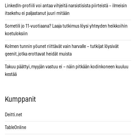
LinkedIn-profiili voi antaa vihjeitä narsistisista piirteistä – ilmeisin
itsekehu ei paljastanut juuri mitään
Sometili jo 11-vuotiaana? Laaja tutkimus löysi yhteyden heikkoihin
koetuloksiin
Kolmen tunnin yöunet riittävät vain harvalle – tutkijat löysivät
geenit, jotka erottavat heidät muista
Takuu päättyi, myyjän vastuu ei – näin pitkään kodinkoneen kuuluu
kestää
Kumppanit
Deitti.net
TableOnline