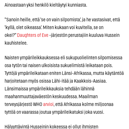
Ainoastaan yksi henkilö kieltäytyi kunniasta.
"Sanoin heille, että 'se on vain silpomista', ja he vastasivat, että
'kyllä, olet oikeassa'. Miten kukaan voi kuvitella, se on
okei?"
Daughters of Eve
-järjestön perustajiin kuuluva Hussein
kauhistelee.
Naisten ympärileikkauksessa eli sukupuolielinten silpomisessa
osa tytön tai naisen ulkoisista sukuelimistä leikataan pois.
Tyttöjä ympärileikataan eniten Länsi-Afrikassa, mutta käytäntöä
harjoitetaan myös osissa Lähi-itää ja Kaakkois-Aasiaa.
Länsimaissa ympärileikkauksia tehdään lähinnä
maahanmuuttajaväestön keskuudessa. Maailman
terveysjärjestö WHO
arvioi
, että Afrikassa kolme miljoonaa
tyttöä on vaarassa joutua ympärileikatuksi joka vuosi.
Hälyyttävintä Husseinin kokeessa ei ollut ihmisten