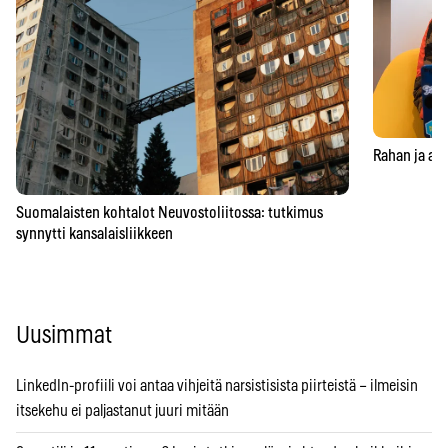
Rahan ja aja
Suomalaisten kohtalot Neuvostoliitossa: tutkimus
synnytti kansalaisliikkeen
Uusimmat
LinkedIn-profiili voi antaa vihjeitä narsistisista piirteistä – ilmeisin
itsekehu ei paljastanut juuri mitään