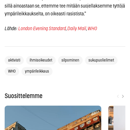
sillä ainoastaan se, ettemme tee mitään suojellaksemme tyttöjä
ympärileikkaukselta, on oikeasti rasistista."
Lähde:
London Evening Standard
,
Daily Mail
,
WHO
aktivisti
ihmisoikeudet
silpominen
sukupuolielimet
WHO
ympärileikkaus
‹
›
Suosittelemme