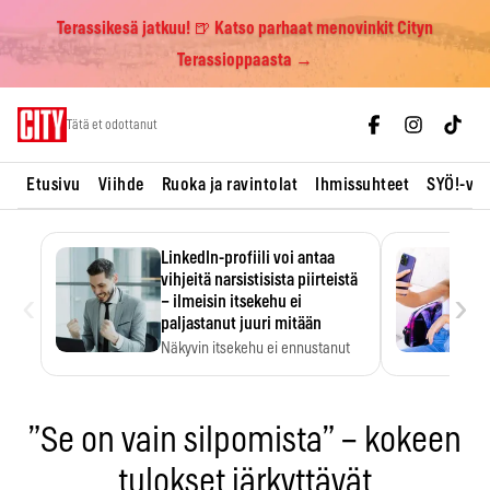
Terassikesä jatkuu! 🍺 Katso parhaat menovinkit Cityn
Terassioppaasta →
Skip
Tätä et odottanut
to
content
Etusivu
Viihde
Ruoka ja ravintolat
Ihmissuhteet
SYÖ!-vii
LinkedIn-profiili voi antaa
vihjeitä narsistisista piirteistä
‹
›
– ilmeisin itsekehu ei
paljastanut juuri mitään
Näkyvin itsekehu ei ennustanut
narsistisia piirteitä.
”Se on vain silpomista” – kokeen
tulokset järkyttävät