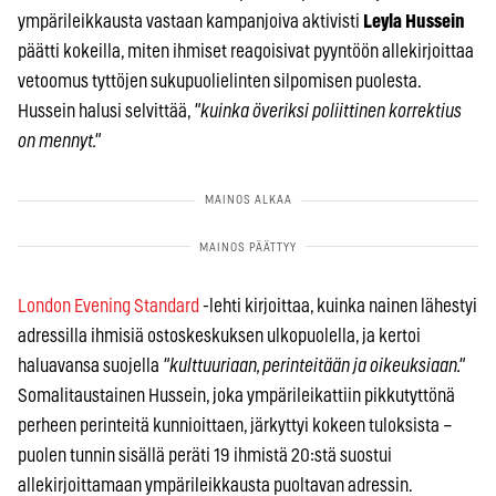
ympärileikkausta vastaan kampanjoiva aktivisti
Leyla Hussein
päätti kokeilla, miten ihmiset reagoisivat pyyntöön allekirjoittaa
vetoomus tyttöjen sukupuolielinten silpomisen puolesta.
Hussein halusi selvittää,
"kuinka överiksi poliittinen korrektius
on mennyt."
London Evening Standard
-lehti kirjoittaa, kuinka nainen lähestyi
adressilla ihmisiä ostoskeskuksen ulkopuolella, ja kertoi
haluavansa suojella
"kulttuuriaan, perinteitään ja oikeuksiaan."
Somalitaustainen Hussein, joka ympärileikattiin pikkutyttönä
perheen perinteitä kunnioittaen, järkyttyi kokeen tuloksista –
puolen tunnin sisällä peräti 19 ihmistä 20:stä suostui
allekirjoittamaan ympärileikkausta puoltavan adressin.