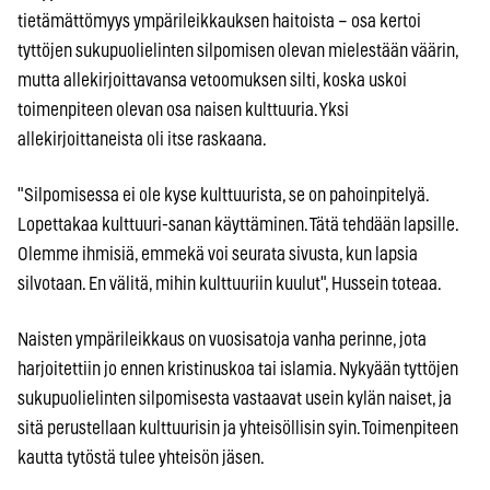
tietämättömyys ympärileikkauksen haitoista – osa kertoi
tyttöjen sukupuolielinten silpomisen olevan mielestään väärin,
mutta allekirjoittavansa vetoomuksen silti, koska uskoi
toimenpiteen olevan osa naisen kulttuuria. Yksi
allekirjoittaneista oli itse raskaana.
"Silpomisessa ei ole kyse kulttuurista, se on pahoinpitelyä.
Lopettakaa kulttuuri-sanan käyttäminen. Tätä tehdään lapsille.
Olemme ihmisiä, emmekä voi seurata sivusta, kun lapsia
silvotaan. En välitä, mihin kulttuuriin kuulut", Hussein toteaa.
Naisten ympärileikkaus on vuosisatoja vanha perinne, jota
harjoitettiin jo ennen kristinuskoa tai islamia. Nykyään tyttöjen
sukupuolielinten silpomisesta vastaavat usein kylän naiset, ja
sitä perustellaan kulttuurisin ja yhteisöllisin syin. Toimenpiteen
kautta tytöstä tulee yhteisön jäsen.