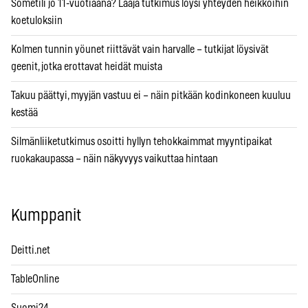
Sometili jo 11-vuotiaana? Laaja tutkimus löysi yhteyden heikkoihin
koetuloksiin
Kolmen tunnin yöunet riittävät vain harvalle – tutkijat löysivät
geenit, jotka erottavat heidät muista
Takuu päättyi, myyjän vastuu ei – näin pitkään kodinkoneen kuuluu
kestää
Silmänliiketutkimus osoitti hyllyn tehokkaimmat myyntipaikat
ruokakaupassa – näin näkyvyys vaikuttaa hintaan
Kumppanit
Deitti.net
TableOnline
Suomi24