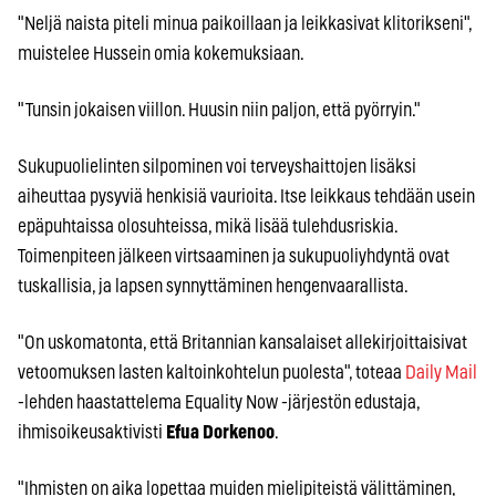
"Neljä naista piteli minua paikoillaan ja leikkasivat klitorikseni",
muistelee Hussein omia kokemuksiaan.
"Tunsin jokaisen viillon. Huusin niin paljon, että pyörryin."
Sukupuolielinten silpominen voi terveyshaittojen lisäksi
aiheuttaa pysyviä henkisiä vaurioita. Itse leikkaus tehdään usein
epäpuhtaissa olosuhteissa, mikä lisää tulehdusriskia.
Toimenpiteen jälkeen virtsaaminen ja sukupuoliyhdyntä ovat
tuskallisia, ja lapsen synnyttäminen hengenvaarallista.
"On uskomatonta, että Britannian kansalaiset allekirjoittaisivat
vetoomuksen lasten kaltoinkohtelun puolesta", toteaa
Daily Mail
-lehden haastattelema Equality Now -järjestön edustaja,
ihmisoikeusaktivisti
Efua Dorkenoo
.
"Ihmisten on aika lopettaa muiden mielipiteistä välittäminen,