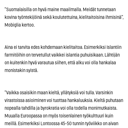
”Suomalaisilla on hyvä maine maailmalla. Meidät tunnetaan
kovina työntekijöinä sekä koulutettuina, kielitaitoisina ihmisinä”,
Mobiglia kertoo.
Aina ei tarvita edes kohdemaan kielitaitoa. Esimerkiksi Islantiin
farmitöihin on tervetullut vaikkei islantia puhuisikaan. Lähtijän
on kuitenkin hyvä varautua siihen, että alku voi olla hankalaa
monistakin syistä.
”Vaikka osaisikin maan kieltä, yllätyksiä voi tulla. Varsinkin
virastoissa asioiminen voi tuottaa hankaluuksia. Kieltä puhutaan
nopealla tahdilla ja byrokratia voi olla todella monimutkaista.
Muualla Euroopassa on myös toisenlainen työkulttuuri kuin
meillä. Esimerkiksi Lontoossa 45-50 tunnin työviikko on aivan