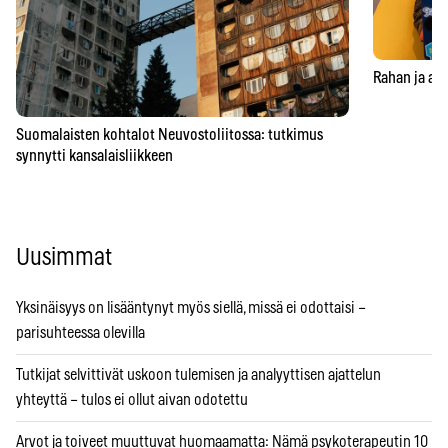
Rahan ja aja
Suomalaisten kohtalot Neuvostoliitossa: tutkimus
synnytti kansalaisliikkeen
Uusimmat
Yksinäisyys on lisääntynyt myös siellä, missä ei odottaisi –
parisuhteessa olevilla
Tutkijat selvittivät uskoon tulemisen ja analyyttisen ajattelun
yhteyttä – tulos ei ollut aivan odotettu
Arvot ja toiveet muuttuvat huomaamatta: Nämä psykoterapeutin 10