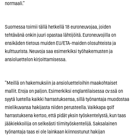
normaali.”
Suomessa toimii tällä hetkellä 18 euroneuvojaa, joiden
tehtävänä onkin juuri opastaa lähtijöitä. Euroneuvojilla on
ensikäden tietous muiden EU/ETA-maiden olosuhteista ja
kulttuurista. Neuvoja saa esimerkiksi työhakemusten ja
ansioluettelon kirjoittamisessa.
”Meillä on hakemuksiin ja ansioluetteloihin maakohtaiset
mallit. Eroja on paljon. Esimerkiksi englantilaisessa cv:ssä on
syytä luetella kaikki harrastuksensa, sillä työnantaja muodostaa
mielikuvansa hakijasta niiden perusteella. Vaikkapa golf
harrastuksena kertoo, että pidät yksin työskentelystä, kun taas
jääkiekkoilija on selkeästi tiimityöskentelijä. Saksalainen
työnantaja taas ei ole lainkaan kiinnostunut hakijan