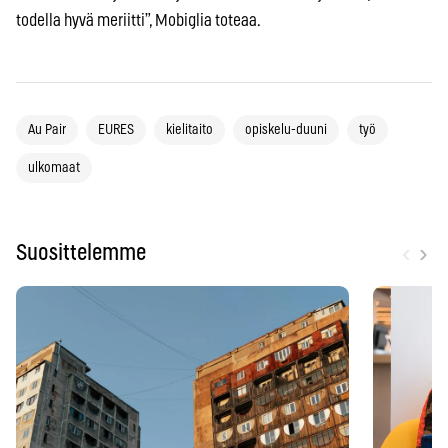
todella hyvä meriitti”, Mobiglia toteaa.
Au Pair
EURES
kielitaito
opiskelu-duuni
työ
ulkomaat
‹
›
Suosittelemme