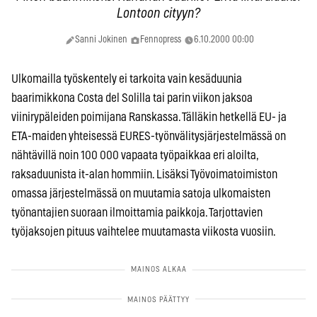
Lontoon cityyn?
Sanni Jokinen
Fennopress
6.10.2000 00:00
Ulkomailla työskentely ei tarkoita vain kesäduunia
baarimikkona Costa del Solilla tai parin viikon jaksoa
viinirypäleiden poimijana Ranskassa. Tälläkin hetkellä EU- ja
ETA-maiden yhteisessä EURES-työnvälitysjärjestelmässä on
nähtävillä noin 100 000 vapaata työpaikkaa eri aloilta,
raksaduunista it-alan hommiin. Lisäksi Työvoimatoimiston
omassa järjestelmässä on muutamia satoja ulkomaisten
työnantajien suoraan ilmoittamia paikkoja. Tarjottavien
työjaksojen pituus vaihtelee muutamasta viikosta vuosiin.