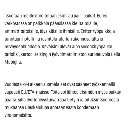
”Suoraan meille ilmoitetaan esim. au pair -paikat. Eures-
verkostossa on paikkoja pääasiassa kielitaitoisille,
ammattitaitoisille, täysikäisille ihmisille. Eniten työpaikkoja
tarjotaan hotelli- ja ravintola-alalta, rakennusalalta ja
terveydenhuollosta. Keväisin tulevat aina sesonkityöpaikat
tarjolle”, kertoo Helsingin Työvoimatoimiston euroneuvoja Lella
Mobiglia.
Vuodesta -94 alkaen suomalaiset ovat saaneet työskennellä
vapaasti EU/ETA-maissa. Töitä voi lähteä etsimään myös paikan
päältä, sillä työttömyysturvan saa tietyin rajoituksin Suomesta
mukaansa Oleskelulupa anotaan vasta kohdemaan
viranomaisilta.