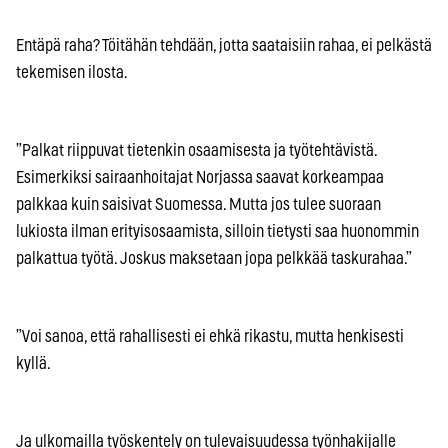
Entäpä raha? Töitähän tehdään, jotta saataisiin rahaa, ei pelkästä
tekemisen ilosta.
”Palkat riippuvat tietenkin osaamisesta ja työtehtävistä.
Esimerkiksi sairaanhoitajat Norjassa saavat korkeampaa
palkkaa kuin saisivat Suomessa. Mutta jos tulee suoraan
lukiosta ilman erityisosaamista, silloin tietysti saa huonommin
palkattua työtä. Joskus maksetaan jopa pelkkää taskurahaa.”
”Voi sanoa, että rahallisesti ei ehkä rikastu, mutta henkisesti
kyllä.
Ja ulkomailla työskentely on tulevaisuudessa työnhakijalle