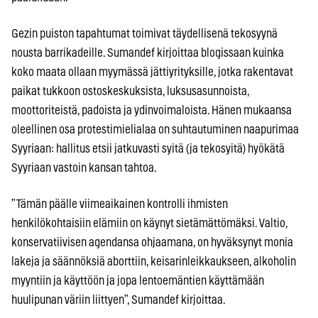
Gezin puiston tapahtumat toimivat täydellisenä tekosyynä
nousta barrikadeille. Sumandef kirjoittaa blogissaan kuinka
koko maata ollaan myymässä jättiyrityksille, jotka rakentavat
paikat tukkoon ostoskeskuksista, luksusasunnoista,
moottoriteistä, padoista ja ydinvoimaloista. Hänen mukaansa
oleellinen osa protestimielialaa on suhtautuminen naapurimaa
Syyriaan: hallitus etsii jatkuvasti syitä (ja tekosyitä) hyökätä
Syyriaan vastoin kansan tahtoa.
”Tämän päälle viimeaikainen kontrolli ihmisten
henkilökohtaisiin elämiin on käynyt sietämättömäksi. Valtio,
konservatiivisen agendansa ohjaamana, on hyväksynyt monia
lakeja ja säännöksiä aborttiin, keisarinleikkaukseen, alkoholin
myyntiin ja käyttöön ja jopa lentoemäntien käyttämään
huulipunan väriin liittyen”, Sumandef kirjoittaa.