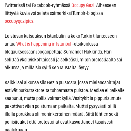
Twitterissä tai Facebook-ryhmässä
Occupy Gezi
. Aiheeseen
liittyviä kuvia voi selata esimerkiksi Tumblr-blogissa
occupygezipics
.
Loistavan katsauksen Istanbulin ja koko Turkin tilanteeseen
antaa
What is happening in Istanbul
-otsikoidussa
blogauksessaan joogaopettaja Sumandef Hakkinda. Hän
selittää yksityiskohtaisesti ja selkeästi, miten protestiaalto sai
alkunsa ja millaisia syitä sen taustalta löytyy.
Kaikki sai alkunsa siis Gezin puistosta, jossa mielenosoittajat
estivät purkutraktoreita tuhoamasta puistoa. Mediaa ei paikalle
saapunut, mutta poliisivoimat kyllä. Vesitykit ja pippurisumute
pakottivat väen poistumaan paikalta. Muttei pysyvästi, sillä
illalla porukkaa oli moninkertainen määrä. Siitä lähtien sekä
poliisijoukot että protestoijat ovat kasvattaneet tasaisesti
päälukuaan.