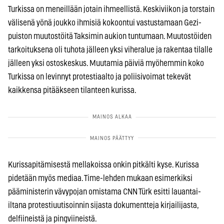
Turkissa on meneillään jotain ihmeellistä. Keskiviikon ja torstain
välisenä yönä joukko ihmisiä kokoontui vastustamaan Gezi-
puiston muutostöitä Taksimin aukion tuntumaan. Muutostöiden
tarkoituksena oli tuhota jälleen yksi viheralue ja rakentaa tilalle
jälleen yksi ostoskeskus. Muutamia päiviä myöhemmin koko
Turkissa on levinnyt protestiaalto ja poliisivoimat tekevät
kaikkensa pitääkseen tilanteen kurissa.
Kurissapitämisestä mellakoissa onkin pitkälti kyse. Kurissa
pidetään myös mediaa. Time-lehden mukaan esimerkiksi
pääministerin vävypojan omistama CNN Türk esitti lauantai-
iltana protestiuutisoinnin sijasta dokumentteja kirjailijasta,
delfiineistä ja pingviineistä.