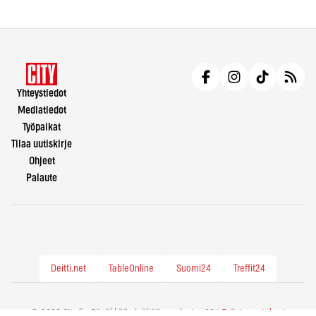
Yhteystiedot
Mediatiedot
Työpaikat
Tilaa uutiskirje
Ohjeet
Palaute
Deitti.net
TableOnline
Suomi24
Treffit24
© 2026 City.fi - Räväkkää sisältöä vuodesta -86 |
Evästeasetukset