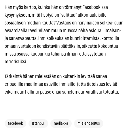
Hän myös kertoo, kuinka hän on törmänyt Facebookissa
kysymykseen, mitä hyötyä on ”valittaa” ulkomaalaisille
sosiaalisen median kautta? Vastaus on harvinaisen selkeä: suun
avaamisella tavoitellaan muun muassa näitä asioita: ilmaisun-
ja sananvapautta, ihmisoikeuksien kunnioittamista, kontrollia
omaan vartaloon kohdistuviin päätöksiin, oikeutta kokoontua
missä osassa kaupunkia tahansa ilman, että syytetään
terroristiksi.
Tärkeintä hänen mielestään on kuitenkin levittää sanaa
eripuolilla maailmaa asuville ihmisille, jotta tietoisuus leviää
eikä maan hallinto pääse enää sanelemaan virallista totuutta.
facebook
Istanbul
mellakka
mielenosoitus