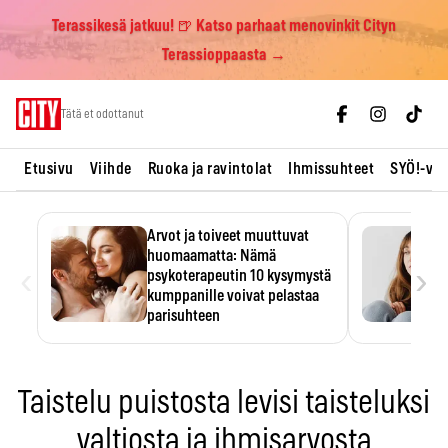
Terassikesä jatkuu! 🍺 Katso parhaat menovinkit Cityn
Terassioppaasta →
Skip
Tätä et odottanut
to
content
Etusivu
Viihde
Ruoka ja ravintolat
Ihmissuhteet
SYÖ!-vii
Arvot ja toiveet muuttuvat
huomaamatta: Nämä
‹
›
psykoterapeutin 10 kysymystä
kumppanille voivat pelastaa
parisuhteen
Suhteessa on helppo ajatella
tuntevansa kumppaninsa
läpikotaisin. Psykoterapeutin…
Taistelu puistosta levisi taisteluksi
valtiosta ja ihmisarvosta