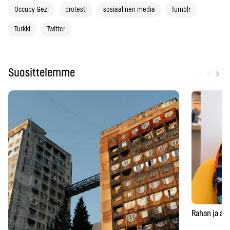
Occupy Gezi
protesti
sosiaalinen media
Tumblr
Turkki
Twitter
‹
›
Suosittelemme
Rahan ja aja