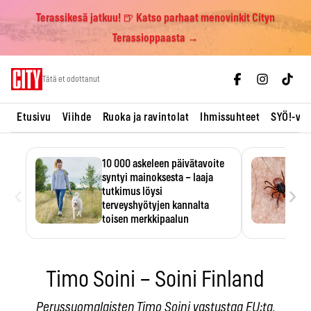
Terassikesä jatkuu! 🍺 Katso parhaat menovinkit Cityn
Terassioppaasta →
Skip
Tätä et odottanut
to
content
Etusivu
Viihde
Ruoka ja ravintolat
Ihmissuhteet
SYÖ!-vii
10 000 askeleen päivätavoite
syntyi mainoksesta – laaja
‹
›
tutkimus löysi
terveyshyötyjen kannalta
toisen merkkipaalun
Moni tavoittelee 10 000 askelta
päivässä, vaikka luku…
Timo Soini – Soini Finland
Perussuomalaisten Timo Soini vastustaa EU:ta,