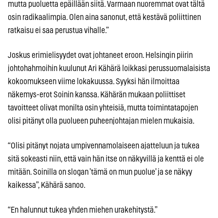
mutta puoluetta epäillään siitä. Varmaan nuoremmat ovat tältä
osin radikaalimpia. Olen aina sanonut, että kestävä poliittinen
ratkaisu ei saa perustua vihalle.”
Joskus erimielisyydet ovat johtaneet eroon. Helsingin piirin
johtohahmoihin kuulunut Ari Kähärä loikkasi perussuomalaisista
kokoomukseen viime lokakuussa. Syyksi hän ilmoittaa
näkemys-erot Soinin kanssa. Kähärän mukaan poliittiset
tavoitteet olivat monilta osin yhteisiä, mutta toimintatapojen
olisi pitänyt olla puolueen puheenjohtajan mielen mukaisia.
“Olisi pitänyt nojata umpivennamolaiseen ajatteluun ja tukea
sitä sokeasti niin, että vain hän itse on näkyvillä ja kenttä ei ole
mitään. Soinilla on slogan ’tämä on mun puolue’ ja se näkyy
kaikessa”, Kähärä sanoo.
“En halunnut tukea yhden miehen urakehitystä.”