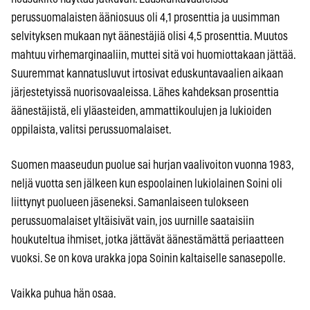
perussuomalaisten ääniosuus oli 4,1 prosenttia ja uusimman
selvityksen mukaan nyt äänestäjiä olisi 4,5 prosenttia. Muutos
mahtuu virhemarginaaliin, muttei sitä voi huomiottakaan jättää.
Suuremmat kannatusluvut irtosivat eduskuntavaalien aikaan
järjestetyissä nuorisovaaleissa. Lähes kahdeksan prosenttia
äänestäjistä, eli yläasteiden, ammattikoulujen ja lukioiden
oppilaista, valitsi perussuomalaiset.
Suomen maaseudun puolue sai hurjan vaalivoiton vuonna 1983,
neljä vuotta sen jälkeen kun espoolainen lukiolainen Soini oli
liittynyt puolueen jäseneksi. Samanlaiseen tulokseen
perussuomalaiset yltäisivät vain, jos uurnille saataisiin
houkuteltua ihmiset, jotka jättävät äänestämättä periaatteen
vuoksi. Se on kova urakka jopa Soinin kaltaiselle sanasepolle.
Vaikka puhua hän osaa.