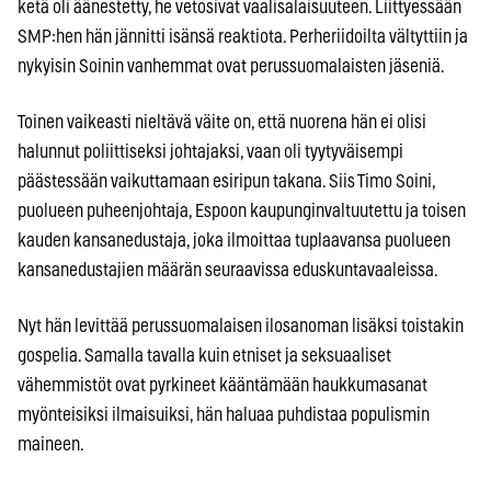
ketä oli äänestetty, he vetosivat vaalisalaisuuteen. Liittyessään
SMP:hen hän jännitti isänsä reaktiota. Perheriidoilta vältyttiin ja
nykyisin Soinin vanhemmat ovat perussuomalaisten jäseniä.
Toinen vaikeasti nieltävä väite on, että nuorena hän ei olisi
halunnut poliittiseksi johtajaksi, vaan oli tyytyväisempi
päästessään vaikuttamaan esiripun takana. Siis Timo Soini,
puolueen puheenjohtaja, Espoon kaupunginvaltuutettu ja toisen
kauden kansanedustaja, joka ilmoittaa tuplaavansa puolueen
kansanedustajien määrän seuraavissa eduskuntavaaleissa.
Nyt hän levittää perussuomalaisen ilosanoman lisäksi toistakin
gospelia. Samalla tavalla kuin etniset ja seksuaaliset
vähemmistöt ovat pyrkineet kääntämään haukkumasanat
myönteisiksi ilmaisuiksi, hän haluaa puhdistaa populismin
maineen.