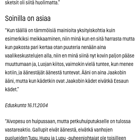
sketsit oli siitä huolimatta.”
Soinilla on asiaa
“Kun täällä on tämmöisiä mainioita yksityiskohtia kuin
esimerkiksi meikkaaminen, niin minä kun en sitä harrasta mutta
kun pakosta pari kertaa otan puuteria nenään aina
vaalikeskustelujen alla, niin en minä siinä nyt kovin paljon pääse
muuttumaan ja, Luojan kiitos, vaimokin vielä tuntee, kun menee
kotiin, ja äänestäjät äänestä tuntevat. Ääni on aina Jaakobin
ääni, mutta kun kädetkin ovat Jaakobin kädet eivätkä Eesaun
kädet.”
Eduskunta 16.11.2004
“Aivopesu on huipussaan, mutta petkuhuiputukselle on tulossa
vastareaktio. Gallupit eivät äänestä, eivätkä vanhojen
puolueiden Tupu, Hupu ja Lupu -puheenjohtajat ole toisilleen