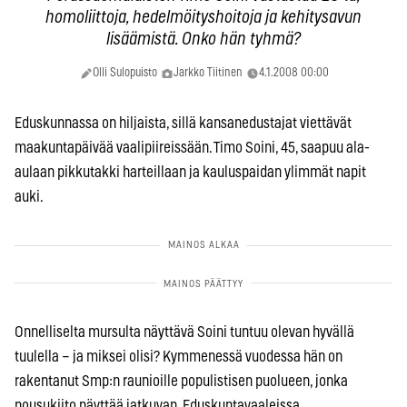
homoliittoja, hedelmöityshoitoja ja kehitysavun
lisäämistä. Onko hän tyhmä?
Olli Sulopuisto
Jarkko Tiitinen
4.1.2008 00:00
Eduskunnassa on hiljaista, sillä kansanedustajat viettävät
maakuntapäivää vaalipiireissään. Timo Soini, 45, saapuu ala-
aulaan pikkutakki harteillaan ja kauluspaidan ylimmät napit
auki.
Onnelliselta mursulta näyttävä Soini tuntuu olevan hyvällä
tuulella – ja miksei olisi? Kymmenessä vuodessa hän on
rakentanut Smp:n raunioille populistisen puolueen, jonka
nousukiito näyttää jatkuvan. Eduskuntavaaleissa