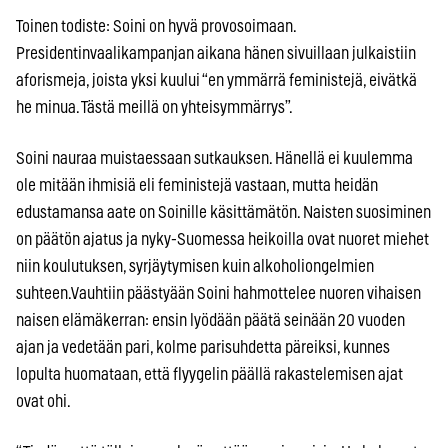
Toinen todiste: Soini on hyvä provosoimaan.
Presidentinvaalikampanjan aikana hänen sivuillaan julkaistiin
aforismeja, joista yksi kuului “en ymmärrä feministejä, eivätkä
he minua. Tästä meillä on yhteisymmärrys”.
Soini nauraa muistaessaan sutkauksen. Hänellä ei kuulemma
ole mitään ihmisiä eli feministejä vastaan, mutta heidän
edustamansa aate on Soinille käsittämätön. Naisten suosiminen
on päätön ajatus ja nyky-Suomessa heikoilla ovat nuoret miehet
niin koulutuksen, syrjäytymisen kuin alkoholiongelmien
suhteen.Vauhtiin päästyään Soini hahmottelee nuoren vihaisen
naisen elämäkerran: ensin lyödään päätä seinään 20 vuoden
ajan ja vedetään pari, kolme parisuhdetta päreiksi, kunnes
lopulta huomataan, että flyygelin päällä rakastelemisen ajat
ovat ohi.