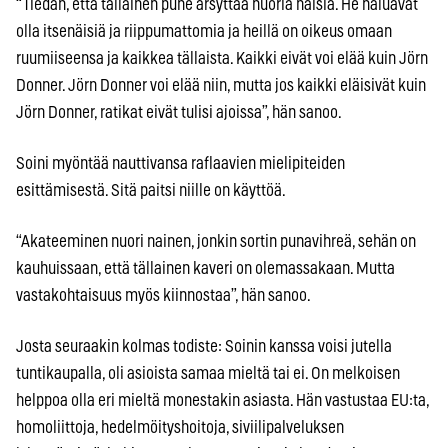
“Tiedän, että tällainen puhe ärsyttää nuoria naisia. He haluavat
olla itsenäisiä ja riippumattomia ja heillä on oikeus omaan
ruumiiseensa ja kaikkea tällaista. Kaikki eivät voi elää kuin Jörn
Donner. Jörn Donner voi elää niin, mutta jos kaikki eläisivät kuin
Jörn Donner, ratikat eivät tulisi ajoissa”, hän sanoo.
Soini myöntää nauttivansa raflaavien mielipiteiden
esittämisestä. Sitä paitsi niille on käyttöä.
“Akateeminen nuori nainen, jonkin sortin punavihreä, sehän on
kauhuissaan, että tällainen kaveri on olemassakaan. Mutta
vastakohtaisuus myös kiinnostaa”, hän sanoo.
Josta seuraakin kolmas todiste: Soinin kanssa voisi jutella
tuntikaupalla, oli asioista samaa mieltä tai ei. On melkoisen
helppoa olla eri mieltä monestakin asiasta. Hän vastustaa EU:ta,
homoliittoja, hedelmöityshoitoja, siviilipalveluksen