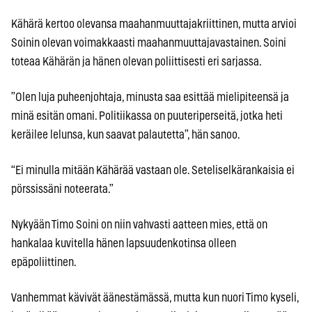
Kähärä kertoo olevansa maahanmuuttajakriittinen, mutta arvioi
Soinin olevan voimakkaasti maahanmuuttajavastainen. Soini
toteaa Kähärän ja hänen olevan poliittisesti eri sarjassa.
”Olen luja puheenjohtaja, minusta saa esittää mielipiteensä ja
minä esitän omani. Politiikassa on puuteriperseitä, jotka heti
keräilee lelunsa, kun saavat palautetta”, hän sanoo.
“Ei minulla mitään Kähärää vastaan ole. Seteliselkärankaisia ei
pörssissäni noteerata.”
Nykyään Timo Soini on niin vahvasti aatteen mies, että on
hankalaa kuvitella hänen lapsuudenkotinsa olleen
epäpoliittinen.
Vanhemmat kävivät äänestämässä, mutta kun nuori Timo kyseli,