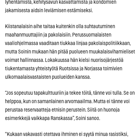
lyhentämistä, kehitysavun kasvattamista ja kondomien
jakamisesta aidsin leviämisen estämiseksi.
Kiistanalaisin aihe taitaa kuitenkin olla suhtautuminen
maahanmuuttajiin ja pakolaisiin. Perussuomalaisten
vaaliohjelmassa vaaditaan tiukkaa linjaa pakolaispolitiikkaan,
mutta Soinin mukaan hän pitää puolueen muukalaisvihamieliset
voimat hallinnassa. Lokakuussa hän kielsi nuorisojärjestöä
tiukentamasta yhteistyötä Ruotsissa ja Norjassa toimivien
ulkomaalaisvastaisten puolueiden kanssa.
“Jos sopeutuu tapakulttuuriin ja tekee töitä, tänne voi tulla. Se on
helppoa, kun on samanlainen arvomaailma. Mutta ei tänne voi
perustaa reservaatteja etnisin perustein. Siitä on huonoja
esimerkkejä vaikkapa Ranskassa”, Soini sanoo.
“Kukaan vakavasti otettava ihminen ei syytä minua rasistiksi,