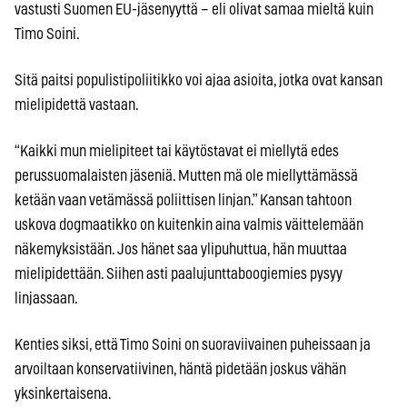
vastusti Suomen EU-jäsenyyttä – eli olivat samaa mieltä kuin
Timo Soini.
Sitä paitsi populistipoliitikko voi ajaa asioita, jotka ovat kansan
mielipidettä vastaan.
“Kaikki mun mielipiteet tai käytöstavat ei miellytä edes
perussuomalaisten jäseniä. Mutten mä ole miellyttämässä
ketään vaan vetämässä poliittisen linjan.” Kansan tahtoon
uskova dogmaatikko on kuitenkin aina valmis väittelemään
näkemyksistään. Jos hänet saa ylipuhuttua, hän muuttaa
mielipidettään. Siihen asti paalujunttaboogiemies pysyy
linjassaan.
Kenties siksi, että Timo Soini on suoraviivainen puheissaan ja
arvoiltaan konservatiivinen, häntä pidetään joskus vähän
yksinkertaisena.