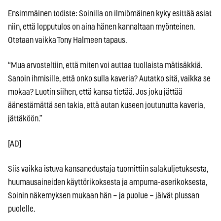
Ensimmäinen todiste: Soinilla on ilmiömäinen kyky esittää asiat
niin, että lopputulos on aina hänen kannaltaan myönteinen.
Otetaan vaikka Tony Halmeen tapaus.
“Mua arvosteltiin, että miten voi auttaa tuollaista mätisäkkiä.
Sanoin ihmisille, että onko sulla kaveria? Autatko sitä, vaikka se
mokaa? Luotin siihen, että kansa tietää. Jos joku jättää
äänestämättä sen takia, että autan kuseen joutunutta kaveria,
jättäköön.”
[AD]
Siis vaikka istuva kansanedustaja tuomittiin salakuljetuksesta,
huumausaineiden käyttörikoksesta ja ampuma-aserikoksesta,
Soinin näkemyksen mukaan hän – ja puolue – jäivät plussan
puolelle.