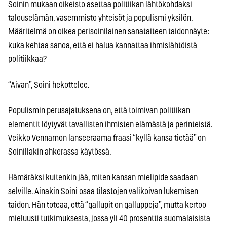
Soinin mukaan oikeisto asettaa politiikan lähtökohdaksi
talouselämän, vasemmisto yhteisöt ja populismi yksilön.
Määritelmä on oikea perisoinilainen sanataiteen taidonnäyte:
kuka kehtaa sanoa, että ei halua kannattaa ihmislähtöistä
politiikkaa?
“Aivan”, Soini hekottelee.
Populismin perusajatuksena on, että toimivan politiikan
elementit löytyvät tavallisten ihmisten elämästä ja perinteistä.
Veikko Vennamon lanseeraama fraasi “kyllä kansa tietää” on
Soinillakin ahkerassa käytössä.
Hämäräksi kuitenkin jää, miten kansan mielipide saadaan
selville. Ainakin Soini osaa tilastojen valikoivan lukemisen
taidon. Hän toteaa, että “gallupit on galluppeja”, mutta kertoo
mieluusti tutkimuksesta, jossa yli 40 prosenttia suomalaisista