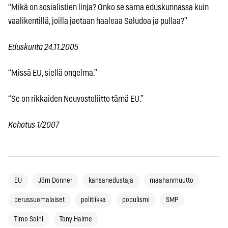
“Mikä on sosialistien linja? Onko se sama eduskunnassa kuin
vaalikentillä, joilla jaetaan haaleaa Saludoa ja pullaa?”
Eduskunta 24.11.2005
“Missä EU, siellä ongelma.”
“Se on rikkaiden Neuvostoliitto tämä EU.”
Kehotus 1/2007
EU
Jörn Donner
kansanedustaja
maahanmuutto
perussuomalaiset
politiikka
populismi
SMP
Timo Soini
Tony Halme