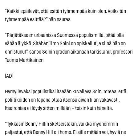
“Kaikki epäilevät, että esitän tyhmempää kuin olen. Voiks tän
tyhmempää esittää?” hän nauraa.
“Pärjätäkseen urbaanissa Suomessa populismilla, pitää olla
vähän älykkö. Sitähän Timo Soini on opiskellut ja siinä hän on
onnistunut”, sanoo Soinin gradun aikanaan tarkistanut professori
Tuomo Martikainen.
[AD]
Hymyileväksi populistiksi itseään kuvaileva Soini toteaa, että
poliitikoiden on tapana ottaa itsensä aivan liian vakavasti.
Itseironiaa ei löydy sitten millään – toisin kuin häneltä.
“Tykkäsin Benny Hillin sketseistäkin, vaikka myöhemmin
paljastui, että Benny Hill oli homo. Ei sille mitään voi, hyviä ne