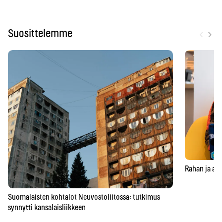
‹
›
Suosittelemme
Rahan ja aja
Suomalaisten kohtalot Neuvostoliitossa: tutkimus
synnytti kansalaisliikkeen