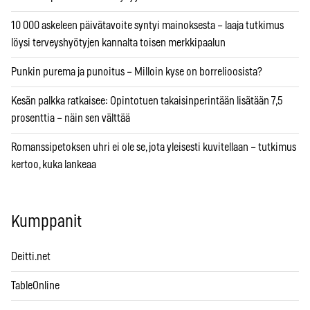
10 000 askeleen päivätavoite syntyi mainoksesta – laaja tutkimus
löysi terveyshyötyjen kannalta toisen merkkipaalun
Punkin purema ja punoitus – Milloin kyse on borrelioosista?
Kesän palkka ratkaisee: Opintotuen takaisinperintään lisätään 7,5
prosenttia – näin sen välttää
Romanssipetoksen uhri ei ole se, jota yleisesti kuvitellaan – tutkimus
kertoo, kuka lankeaa
Kumppanit
Deitti.net
TableOnline