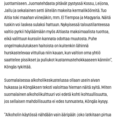
juottamiseen. Juomatehdasta pitävät pystyssä Kossu, Leijona,
Jallu ja sekalainen setti äitelän makeita kermalikööreitä. Tuo
Altia toki maahan viinejäkin, mm. El Tiempoa ja Magyaria. Näitä
tuskin voi laskea sulaksi hattuun. Nykyisessä taloustilanteessa
valtio pyrkii höyläämään myös Altiasta maksimaalista tuottoa,
eikä valittuun kurssiin kannata odottaa muutosta. Puhe
ongelmakulutuksen haitoista on kuitenkin lähinnä
hurskastelevaa vittuilua niin kauan, kun valtion oma yhtiö
saattelee pissikset ja puliukot kustannustehokkaaseen känniin”,
Köngäs tykittää.
Suomalaisessa alkoholikeskustelussa ollaan usein aivan
hukassa ja Köngäksen teksti valoittaa hieman näitä syitä. Miten
suomalainen alkoholikulttuuri voi edetä kohti kohtuullisuutta,
jos sellaisen mahdollisuutta ei edes tunnusteta, Köngäs kysyy.
”Alkoholin käytössä nähdään vain ääripäät: joko latkitaan pirtua