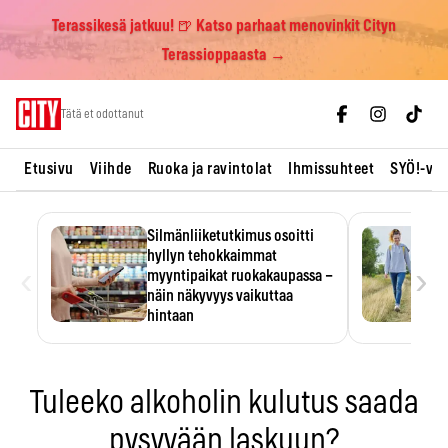
Terassikesä jatkuu! 🍺 Katso parhaat menovinkit Cityn
Terassioppaasta →
Skip
Tätä et odottanut
to
content
Etusivu
Viihde
Ruoka ja ravintolat
Ihmissuhteet
SYÖ!-vii
Silmänliiketutkimus osoitti
hyllyn tehokkaimmat
‹
›
myyntipaikat ruokakaupassa –
näin näkyvyys vaikuttaa
hintaan
Tuotteen paikka hyllyssä
ratkaisee, huomataanko se.
Kauppiaat hyödyntävät…
Tuleeko alkoholin kulutus saada
pysyvään laskuun?