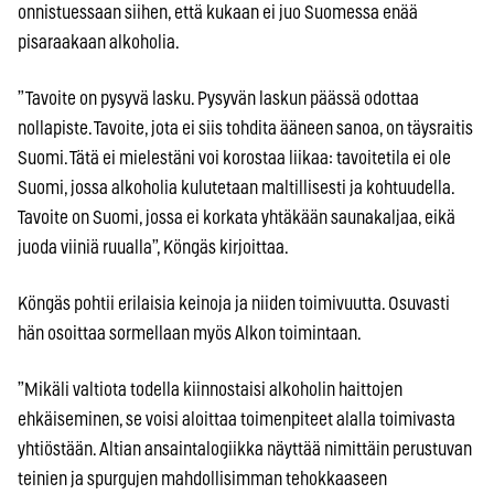
onnistuessaan siihen, että kukaan ei juo Suomessa enää
pisaraakaan alkoholia.
”Tavoite on pysyvä lasku. Pysyvän laskun päässä odottaa
nollapiste. Tavoite, jota ei siis tohdita ääneen sanoa, on täysraitis
Suomi. Tätä ei mielestäni voi korostaa liikaa: tavoitetila ei ole
Suomi, jossa alkoholia kulutetaan maltillisesti ja kohtuudella.
Tavoite on Suomi, jossa ei korkata yhtäkään saunakaljaa, eikä
juoda viiniä ruualla”, Köngäs kirjoittaa.
Köngäs pohtii erilaisia keinoja ja niiden toimivuutta. Osuvasti
hän osoittaa sormellaan myös Alkon toimintaan.
”Mikäli valtiota todella kiinnostaisi alkoholin haittojen
ehkäiseminen, se voisi aloittaa toimenpiteet alalla toimivasta
yhtiöstään. Altian ansaintalogiikka näyttää nimittäin perustuvan
teinien ja spurgujen mahdollisimman tehokkaaseen