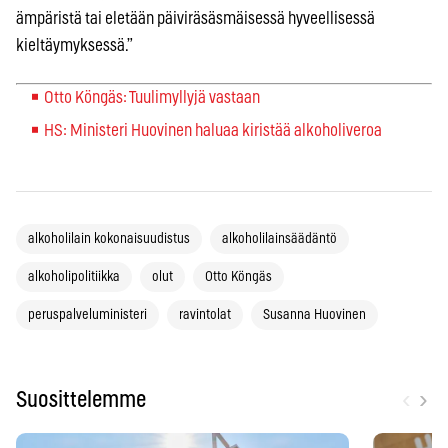
ämpäristä tai eletään päiviräsäsmäisessä hyveellisessä
kieltäymyksessä.”
Otto Köngäs: Tuulimyllyjä vastaan
HS: Ministeri Huovinen haluaa kiristää alkoholiveroa
alkoholilain kokonaisuudistus
alkoholilainsäädäntö
alkoholipolitiikka
olut
Otto Köngäs
peruspalveluministeri
ravintolat
Susanna Huovinen
‹
›
Suosittelemme