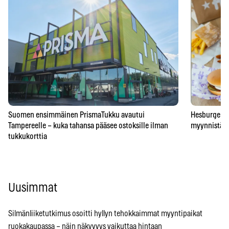
Suomen ensimmäinen PrismaTukku avautui
Hesburgerilt
Tampereelle – kuka tahansa pääsee ostoksille ilman
myynnistä – 
tukkukorttia
Uusimmat
Silmänliiketutkimus osoitti hyllyn tehokkaimmat myyntipaikat
ruokakaupassa – näin näkyvyys vaikuttaa hintaan