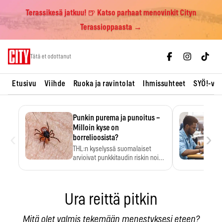
Terassikesä jatkuu! 🍺 Katso parhaat menovinkit Cityn
Terassioppaasta →
Skip
Tätä et odottanut
to
content
Etusivu
Viihde
Ruoka ja ravintolat
Ihmissuhteet
SYÖ!-vii
Punkin purema ja punoitus –
Milloin kyse on
‹
›
borrelioosista?
THL:n kyselyssä suomalaiset
arvioivat punkkitaudin riskin noin
kymmenkertaiseksi…
Ura reittä pitkin
Mitä olet valmis tekemään menestyksesi eteen?