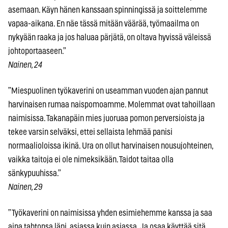
asemaan. Käyn hänen kanssaan spinningissä ja soittelemme
vapaa-aikana. En näe tässä mitään väärää, työmaailma on
nykyään raaka ja jos haluaa pärjätä, on oltava hyvissä väleissä
johtoportaaseen.”
Nainen, 24
”Miespuolinen työkaverini on useamman vuoden ajan pannut
harvinaisen rumaa naispomoamme. Molemmat ovat tahoillaan
naimisissa. Takanapäin mies juoruaa pomon perversioista ja
tekee varsin selväksi, ettei sellaista lehmää panisi
normaalioloissa ikinä. Ura on ollut harvinaisen nousujohteinen,
vaikka taitoja ei ole nimeksikään. Taidot taitaa olla
sänkypuuhissa.”
Nainen, 29
”Työkaverini on naimisissa yhden esimiehemme kanssa ja saa
aina tahtonsa läpi, asiassa kuin asiassa. Ja osaa käyttää sitä