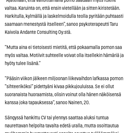
”Ajatellaan, että valloittamalla pomo saadaan myös itselle
valtaa. Karuinta on, että ensin vietellään ja sitten kiristetään.
Harkitulla, kylmällä ja laskelmoidulla teolla pyritään puhtaasti
saamaan menestystä itselleen”, sanoo psykoterapeutti Taru
Kaivola Andante Consulting Oy:stä.
”Mutta aina ei tietoisesti mietitä, että pokaamalla pomon saa
myös valtaa. Motiivit suhteelle voivat olla itsellekin hämäriä ja
hyöty tulee lisänä.”
”Pääsin viikon jälkeen miljoonan liikevaihdon lafkassa pomon
”sihteeriköksi” pidettyäni kivaa pikkujouluissa. Se ei ollut
suoranaista huoraamista, olisin voinut olla hänen näköisensä
kanssa joka tapauksessa”, sanoo Nainen, 20.
Sängyssä hankittu CV tai ylennys saattaa aluksi tuntua
naurettavan helpolta tavalta edetä uralla, mutta osoittautua