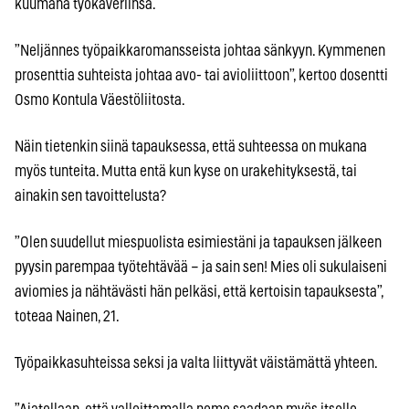
kuumana työkaveriinsa.
”Neljännes työpaikkaromansseista johtaa sänkyyn. Kymmenen
prosenttia suhteista johtaa avo- tai avioliittoon”, kertoo dosentti
Osmo Kontula Väestöliitosta.
Näin tietenkin siinä tapauksessa, että suhteessa on mukana
myös tunteita. Mutta entä kun kyse on urakehityksestä, tai
ainakin sen tavoittelusta?
”Olen suudellut miespuolista esimiestäni ja tapauksen jälkeen
pyysin parempaa työtehtävää – ja sain sen! Mies oli sukulaiseni
aviomies ja nähtävästi hän pelkäsi, että kertoisin tapauksesta”,
toteaa Nainen, 21.
Työpaikkasuhteissa seksi ja valta liittyvät väistämättä yhteen.