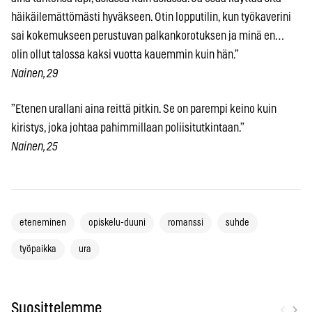
häikäilemättömästi hyväkseen. Otin lopputilin, kun työkaverini
sai kokemukseen perustuvan palkankorotuksen ja minä en…
olin ollut talossa kaksi vuotta kauemmin kuin hän.”
Nainen, 29
”Etenen urallani aina reittä pitkin. Se on parempi keino kuin
kiristys, joka johtaa pahimmillaan poliisitutkintaan.”
Nainen, 25
eteneminen
opiskelu-duuni
romanssi
suhde
työpaikka
ura
‹
›
Suosittelemme