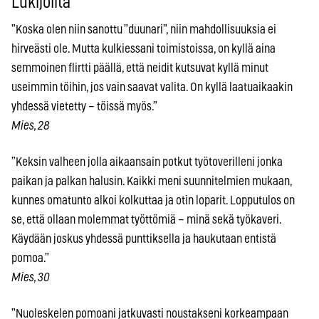
Lukijoilta
”Koska olen niin sanottu ”duunari”, niin mahdollisuuksia ei
hirveästi ole. Mutta kulkiessani toimistoissa, on kyllä aina
semmoinen flirtti päällä, että neidit kutsuvat kyllä minut
useimmin töihin, jos vain saavat valita. On kyllä laatuaikaakin
yhdessä vietetty – töissä myös.”
Mies, 28
”Keksin valheen jolla aikaansain potkut työtoverilleni jonka
paikan ja palkan halusin. Kaikki meni suunnitelmien mukaan,
kunnes omatunto alkoi kolkuttaa ja otin loparit. Lopputulos on
se, että ollaan molemmat työttömiä – minä sekä työkaveri.
Käydään joskus yhdessä punttiksella ja haukutaan entistä
pomoa.”
Mies, 30
”Nuoleskelen pomoani jatkuvasti noustakseni korkeampaan