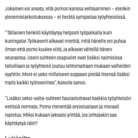
Jokainen voi arvata, että pomon kanssa vehtaaminen – etenkin
ylenemistarkoituksessa – ei herätä sympatiaa työyhteisössä.
”Tällainen henkilö käyttäytyy helposti työpaikalla kuin
kuningatar. Työkaverit alkavat miettiä, mitä hänelle voi puhua
ilman että pomo kuulee siitä, ja alkavat vältellä hänen
seuraansa. Usein suhteen osapuolet ovat lisäksi naimisissa
tahoillaan ja työyhteisö joutuu tahtomattaan mukaan valheiden
vyyhtiin. Moni ei usko millaiseen soppaan pistää itsensä lisäksi
myös kaikki työtoverinsa”, Kaivola sanoo.
”Lisäksi seksi-valta-suhteet haurastuttavat kaikkia työyhteisön
eettisiä normeja. Pomo menettää arvostustaan ja moraali
rapistuu. Miksi kukaan jaksaisi yrittää, jos johtajakin saa
käyttäytyä näin?