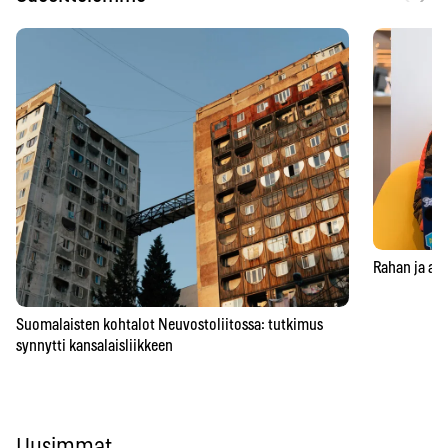
Rahan ja aja
Suomalaisten kohtalot Neuvostoliitossa: tutkimus
synnytti kansalaisliikkeen
Uusimmat