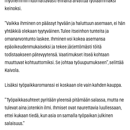
myöhemmin huomattavasti ennalta arvattua työläämmäksi
keinoksi.
”Vaikka ihminen on päässyt hyvään ja haluttuun asemaan, ei hän
yhtäkkiä olekaan tyytyväinen. Tulee itseinhon tunteita ja
omanarvontunto laskee. Ihminen voi kokea asemansa
epäoikeudenmukaiseksi ja tekee järjettömästi töitä
todistaakseen pätevyytensä. Vaatimukset itseä kohtaan
muuttuvat kohtuuttomiksi. Se johtaa työuupumukseen”, selittää
Kaivola.
Lisäksi työpaikkaromanssi ei koskaan ole vain kahden kauppa.
”Työpaikkasuhteet pyritään yleensä pitämään salassa, mutta ne
tulevat aina jotenkin ilmi. Ihmiset ovat naurettavia luullessaan,
ettei kukaan tiedä, kun asia on samalla työpaikan julkinen
salaisuus.”