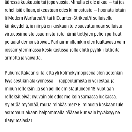
ääressä kuukausia tai jopa vuosia. Minulla ei ole aikaa — tai jos
rehellisiä ollaan, oikeastaan edes kiinnostusta — hoonata jotain
[i]Modern Warfarea[/i] tai [i]Counter-Strikea[/i] sellaisella
kiihkeydellä, ja niinpä en koskaan tule saavuttamaan sellaista
virtuoosimaista osaamista, jota nämä tiettyjen pelien parhaat
pelaajat demonstroivat. Parhaimmillanikin olen luultavasti vain
jossain ylemmässä keskikastissa, jolla eliitti pyyhkii lattioita
armotta ja vaivatta.
Puhumattakaan siitä, että yli kolmekymppisenä olen tietenkin
fyysisestikin alakynnessä — rappeutumista ei voi estää, ja
minun refleksini ja sen pelille omistautuneen 18-vuotiaan
refleksit eivät nyt vain ole edes melkein samassa luokassa.
Sylettää myöntää, mutta minkäs teet? Ei minusta koskaan tule
astronauttiakaan, helpommalla pääsee kun vain hyväksyy ne
tietyt tosiasiat.