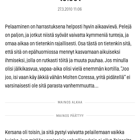
27.3.2010 11:06
Pelaaminen on harrastuksena helposti hyvin aikaavievä. Pelejä
on paljon, ja jotkut niistä syövät vaivatta kymmeniä tunteja, ja
omaa aikaa on tietenkin rajallisesti. Osa tästä on tietenkin sitä,
että sitä on epähuomiossa mennyt kasvamaan aikuiseksi
ihmiseksi, jolla on rutkasti töitä ja muuta puuhaa. Jos minulla
olisi jälkikasvua, vapaa-aika olisi vielä enemmän kortilla. ”Joo
joo, isi vaan käy äkkiä vähän Molten Coressa, yritä pidätellä” ei
varsinaisesti ole sitä parasta vanhemmuutta…
Kersana oli toisin, ja sitä pystyi vaivatta pelailemaan vaikka