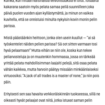
kuinka, kun mitään varsinaisia velvollisuuksia ei ollut. Toisaalta
kakarana saatoin myös pelata samaa peliä suunnilleen joka
päivä puolen vuoden ajan kyllästymättä, ja minun on vaikea
kuvitella, että se onnistuisi minulta nykyisin kovin monin pelin
parissa.
Mistä päästäänkin heittoon, jonka olen usein kuullut — ”ai sä
työskentelet näiden pelien parissa? Sä oot sitten varmaan tosi
hyvä pelaamaan!” Mutta eihän se niin ole, koska kun tekee
peliarvosteluja ja on muutenkin hommassa, jossa on tärkeää
yrittää pelata mahdollisimman laajalti pelejä, sitä osaa pelata
vähän kaikkea, mutta harvoin päätyy missään minkäänlaiseksi
virtuoosiksi. ”A jack of all trades is a master of none,” ja niin pois
päin.
Erityisesti sen saa havaita verkkoräiskinnän tuokseessa, sillä ne
oikeasti hyvät pelaajat ovat niitä, jotka istuvat saman pelin