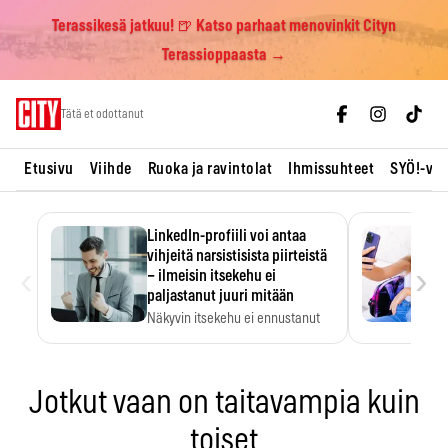
Terassikesä jatkuu! 🍺 Katso parhaat menovinkit Cityn
Terassioppaasta →
Skip
Tätä et odottanut
to
content
Etusivu
Viihde
Ruoka ja ravintolat
Ihmissuhteet
SYÖ!-vii
LinkedIn-profiili voi antaa
vihjeitä narsistisista piirteistä
‹
›
– ilmeisin itsekehu ei
paljastanut juuri mitään
Näkyvin itsekehu ei ennustanut
narsistisia piirteitä.
Jotkut vaan on taitavampia kuin
toiset