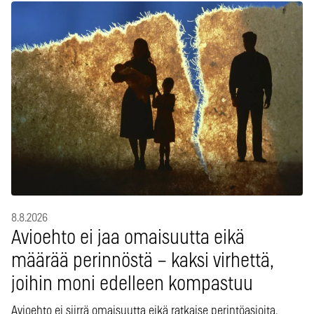
8.8.2026
Avioehto ei jaa omaisuutta eikä
määrää perinnöstä – kaksi virhettä,
joihin moni edelleen kompastuu
Avioehto ei siirrä omaisuutta eikä ratkaise perintöasioita.