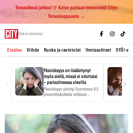
Terassikesä jatkuu! 🍺 Katso parhaat menovinkit Cityn
Terassioppaasta →
Skip
Tätä et odottanut
to
content
Etusivu
Viihde
Ruoka ja ravintolat
Ihmissuhteet
SYÖ!-vii
Yksinäisyys on lisääntynyt
myös siellä, missä ei odottaisi
‹
›
– parisuhteessa olevilla
Yksinäisyys yleistyi Suomessa 8,5
prosenttiyksikköä neljässä
vuodessa. Se…