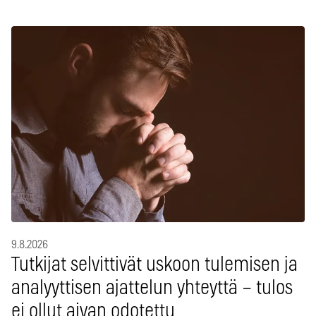
9.8.2026
Tutkijat selvittivät uskoon tulemisen ja
analyyttisen ajattelun yhteyttä – tulos
ei ollut aivan odotettu