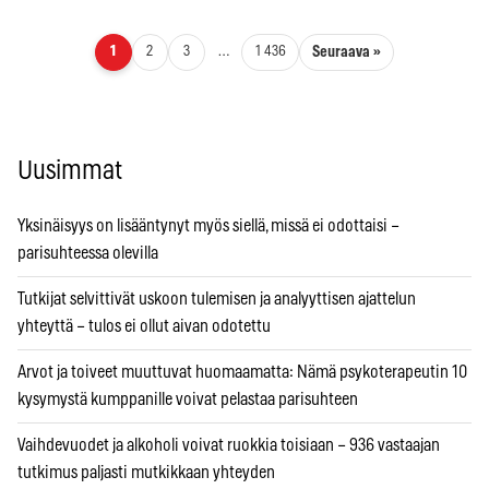
Artikkelien sivutus
Seuraava »
1
2
3
…
1 436
Uusimmat
Yksinäisyys on lisääntynyt myös siellä, missä ei odottaisi –
parisuhteessa olevilla
Tutkijat selvittivät uskoon tulemisen ja analyyttisen ajattelun
yhteyttä – tulos ei ollut aivan odotettu
Arvot ja toiveet muuttuvat huomaamatta: Nämä psykoterapeutin 10
kysymystä kumppanille voivat pelastaa parisuhteen
Vaihdevuodet ja alkoholi voivat ruokkia toisiaan – 936 vastaajan
tutkimus paljasti mutkikkaan yhteyden