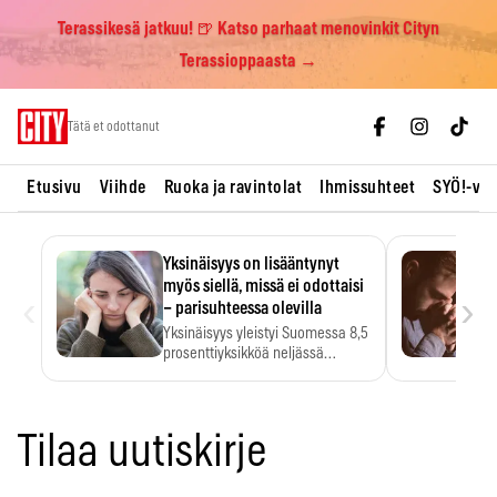
Terassikesä jatkuu! 🍺 Katso parhaat menovinkit Cityn
Terassioppaasta →
Skip
Tätä et odottanut
to
content
Etusivu
Viihde
Ruoka ja ravintolat
Ihmissuhteet
SYÖ!-vii
Yksinäisyys on lisääntynyt
myös siellä, missä ei odottaisi
‹
›
– parisuhteessa olevilla
Yksinäisyys yleistyi Suomessa 8,5
prosenttiyksikköä neljässä
vuodessa. Se…
Tilaa uutiskirje