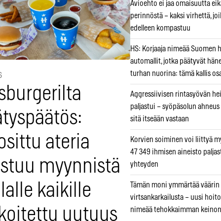
Avioehto ei jaa omaisuutta ei
perinnöstä – kaksi virhettä, jo
edelleen kompastuu
HS: Korjaaja nimeää Suomen
automallit, jotka päätyvät hän
turhan nuorina: tämä kallis os
6
sburgerilta
Aggressiivisen rintasyövän he
paljastui – syöpäsolun ahneus
ätyspäätös:
sitä itseään vastaan
sittu ateria
Korvien soiminen voi liittyä 
47 349 ihmisen aineisto paljas
istuu myynnistä
yhteyden
ilalle kaikille
Tämän moni ymmärtää väärin
virtsankarkailusta – uusi hoit
koitettu uutuus
nimeää tehokkaimman keino