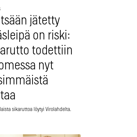
6
tsään jätetty
sleipä on riski:
arutto todettiin
omessa nyt
simmäistä
rtaa
laista sikaruttoa löytyi Virolahdelta.