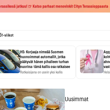
erassikesä jatkuu! 🍺 Katso parhaat menovinkit Cityn Terassioppaasta
Ö!-viikot
HS: Korjaaja nimeää Suomen
Aggr
huonoimmat automallit, jotka
koht
päätyvät hänen pihalleen turhan
ahne
nuorina: tämä kallis osa ratkaisee
vas
Ratkaisijana on usein yksi kallis
Hels
komponentti.
MYC-
hida
Uusimmat