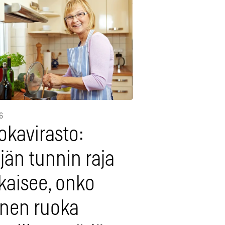
6
okavirasto:
jän tunnin raja
kaisee, onko
inen ruoka