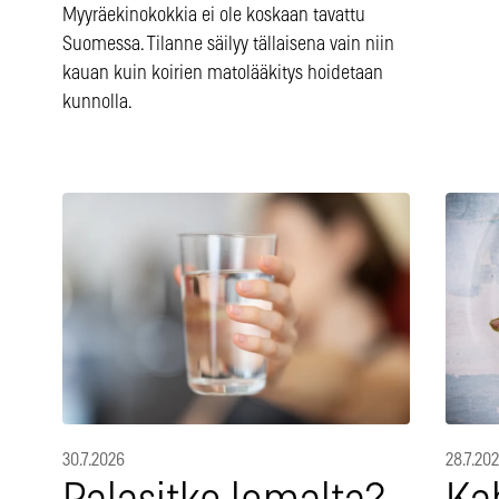
Myyräekinokokkia ei ole koskaan tavattu
Suomessa. Tilanne säilyy tällaisena vain niin
kauan kuin koirien matolääkitys hoidetaan
kunnolla.
30.7.2026
28.7.20