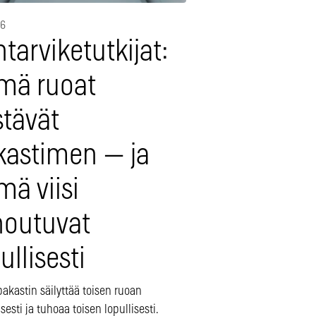
26
ntarviketutkijat:
mä ruoat
stävät
kastimen — ja
ä viisi
houtuvat
ullisesti
akastin säilyttää toisen ruoan
isesti ja tuhoaa toisen lopullisesti.