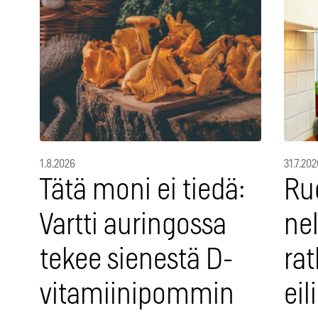
1.8.2026
31.7.202
Tätä moni ei tiedä:
Ru
Vartti auringossa
nel
tekee sienestä D-
rat
vitamiinipommin
eil