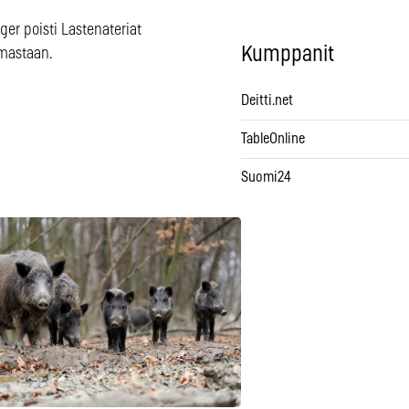
er poisti Lastenateriat
Kumppanit
imastaan.
Deitti.net
TableOnline
Suomi24