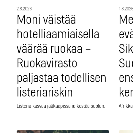
2.8.2026
1.8.202
Moni väistää
Me
hotelliaamiaisella
evä
väärää ruokaa –
Sik
Ruokavirasto
Su
paljastaa todellisen
en
listeriariskin
ke
Listeria kasvaa jääkaapissa ja kestää suolan.
Afrikka