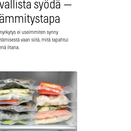
vallista syödä —
 lämmitystapa
yrkytys ei useimmiten synny
tämisestä vaan siitä, mitä tapahtui
enä iltana.