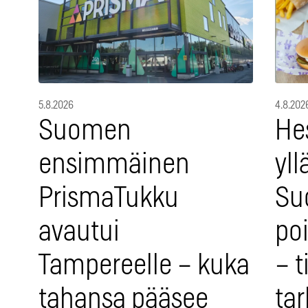
5.8.2026
4.8.202
Suomen
He
ensimmäinen
yll
PrismaTukku
Suo
avautui
po
Tampereelle – kuka
– t
tahansa pääsee
tar