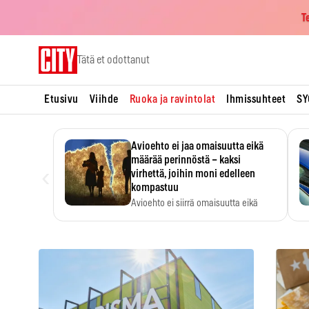
T
Skip
Tätä et odottanut
to
content
Etusivu
Viihde
Ruoka ja ravintolat
Ihmissuhteet
SY
Avioehto ei jaa omaisuutta eikä
määrää perinnöstä – kaksi
‹
virhettä, joihin moni edelleen
kompastuu
Avioehto ei siirrä omaisuutta eikä
ratkaise perintöasioita.