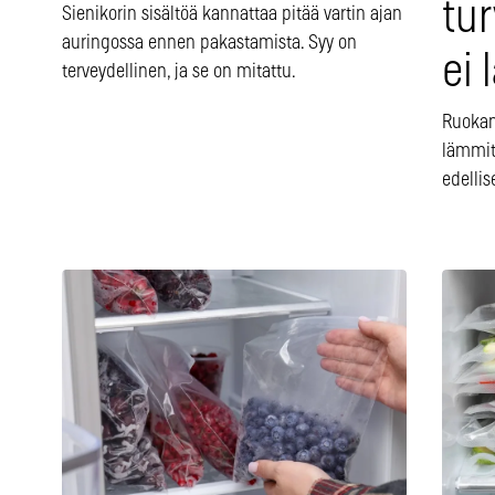
tur
Sienikorin sisältöä kannattaa pitää vartin ajan
auringossa ennen pakastamista. Syy on
ei
terveydellinen, ja se on mitattu.
Ruokam
lämmit
edellis