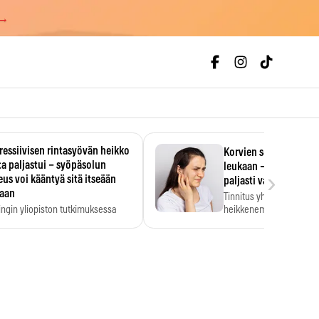
 →
essiivisen rintasyövän heikko
Korvien soiminen voi 
a paljastui – syöpäsolun
leukaan – 47 349 ihmi
›
us voi kääntyä sitä itseään
paljasti vahvan yhtey
taan
Tinnitus yhdistetään ku
ingin yliopiston tutkimuksessa
heikkenemiseen. Meta-a
aktiivisen rintasyövän kasvu
kertoo, että myös…
stui.