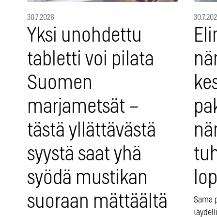
30.7.2026
30.7.20
Yksi unohdettu
Eli
tabletti voi pilata
nä
Suomen
ke
marjametsät –
pa
tästä yllättävästä
näm
syystä saat yhä
tu
syödä mustikan
lop
suoraan mättäältä
Sama p
täydell