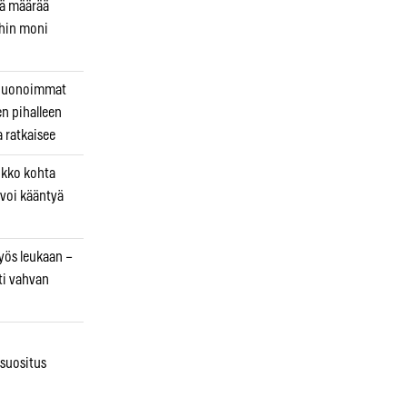
kä määrää
ihin moni
 huonoimmat
en pihalleen
a ratkaisee
ikko kohta
 voi kääntyä
myös leukaan –
ti vahvan
osuositus
n