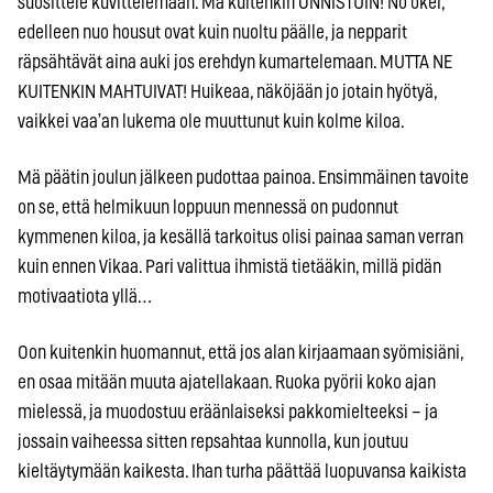
suosittele kuvittelemaan. Mä kuitenkin ONNISTUIN! No okei,
edelleen nuo housut ovat kuin nuoltu päälle, ja nepparit
räpsähtävät aina auki jos erehdyn kumartelemaan. MUTTA NE
KUITENKIN MAHTUIVAT! Huikeaa, näköjään jo jotain hyötyä,
vaikkei vaa’an lukema ole muuttunut kuin kolme kiloa.
Mä päätin joulun jälkeen pudottaa painoa. Ensimmäinen tavoite
on se, että helmikuun loppuun mennessä on pudonnut
kymmenen kiloa, ja kesällä tarkoitus olisi painaa saman verran
kuin ennen Vikaa. Pari valittua ihmistä tietääkin, millä pidän
motivaatiota yllä…
Oon kuitenkin huomannut, että jos alan kirjaamaan syömisiäni,
en osaa mitään muuta ajatellakaan. Ruoka pyörii koko ajan
mielessä, ja muodostuu eräänlaiseksi pakkomielteeksi – ja
jossain vaiheessa sitten repsahtaa kunnolla, kun joutuu
kieltäytymään kaikesta. Ihan turha päättää luopuvansa kaikista