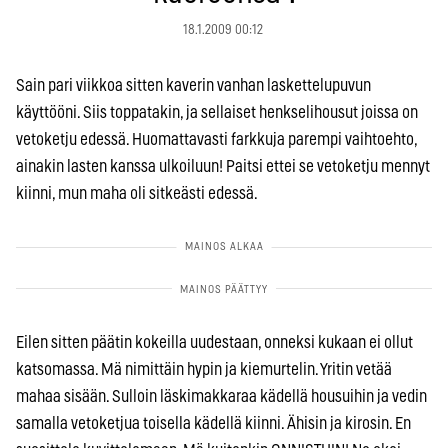
18.1.2009 00:12
Sain pari viikkoa sitten kaverin vanhan laskettelupuvun
käyttööni. Siis toppatakin, ja sellaiset henkselihousut joissa on
vetoketju edessä. Huomattavasti farkkuja parempi vaihtoehto,
ainakin lasten kanssa ulkoiluun! Paitsi ettei se vetoketju mennyt
kiinni, mun maha oli sitkeästi edessä.
Eilen sitten päätin kokeilla uudestaan, onneksi kukaan ei ollut
katsomassa. Mä nimittäin hypin ja kiemurtelin. Yritin vetää
mahaa sisään. Sulloin läskimakkaraa kädellä housuihin ja vedin
samalla vetoketjua toisella kädellä kiinni. Ähisin ja kirosin. En