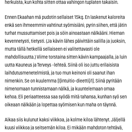
herkuista, kun kohta sitten ottaa vahingon tuplaten takaisin.
Ennen Ekaahan mä pudotin sellaiset 15kg. En laskenut kaloreita
enkä sen ihmeemmin vahtinut syömisiäni; pyrin siihen, että jätin
turhat mussuttamiset pois ja söin ainoastaan nälkääni. Hieman
kevennetysti, tietysti. (Ja kävin lähes päivittäin salilla ja juoksin,
mutta tällä hetkellä sellaiseen ei valitettavasti ole
mahdollisuutta.) Viime torstaina sitten kävin kampaajalla, ja luin
uutta Kauneus ja Terveys -lehteä. Siinä oli iso juttu erilaisista
laihdutusmenetelmistä, ja tuo mun keinoni oli saanut ihan
nimenkin. Se on kuulemma [I]intuitio-dieetti[/I]. Siinä pyritään
nimenomaan tunnistamaan nälkä, ja kuuntelemaan omaa
kehoa. Eli periaatteessa saa syödä mitä tahansa, kunhan syö sen
oikeaan nälkään ja lopettaa syömisen kun maha on täynnä.
Aikaa siis kulunut kaksi viikkoa, ja kolme kiloa lähtenyt. Jäljellä
kuusi viikkoa ja seitsemän kiloa. Ei mikään mahdoton tehtävä,