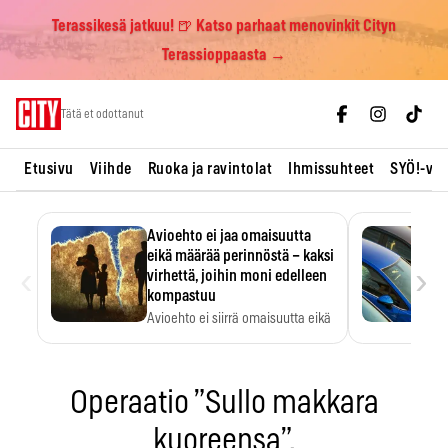
Terassikesä jatkuu! 🍺 Katso parhaat menovinkit Cityn
Terassioppaasta →
Skip
Tätä et odottanut
to
content
Etusivu
Viihde
Ruoka ja ravintolat
Ihmissuhteet
SYÖ!-vii
Avioehto ei jaa omaisuutta
eikä määrää perinnöstä – kaksi
‹
›
virhettä, joihin moni edelleen
kompastuu
Avioehto ei siirrä omaisuutta eikä
ratkaise perintöasioita.
Operaatio ”Sullo makkara
kuoreensa”.