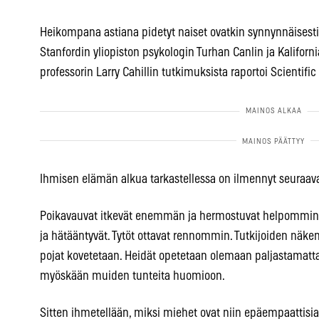
Heikompana astiana pidetyt naiset ovatkin synnynnäisesti
Stanfordin yliopiston psykologin Turhan Canlin ja Kaliforn
professorin Larry Cahillin tutkimuksista raportoi Scientifi
Ihmisen elämän alkua tarkastellessa on ilmennyt seuraav
Poikavauvat itkevät enemmän ja hermostuvat helpommin kui
ja hätääntyvät. Tytöt ottavat rennommin. Tutkijoiden nä
pojat kovetetaan. Heidät opetetaan olemaan paljastamatt
myöskään muiden tunteita huomioon.
Sitten ihmetellään, miksi miehet ovat niin epäempaattisia