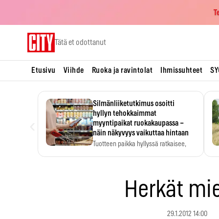
T
Skip
Tätä et odottanut
to
content
Etusivu
Viihde
Ruoka ja ravintolat
Ihmissuhteet
SY
Silmänliiketutkimus osoitti
hyllyn tehokkaimmat
‹
myyntipaikat ruokakaupassa –
näin näkyvyys vaikuttaa hintaan
Tuotteen paikka hyllyssä ratkaisee,
huomataanko se. Kauppiaat
hyödyntävät…
Herkät mi
29.1.2012 14:00