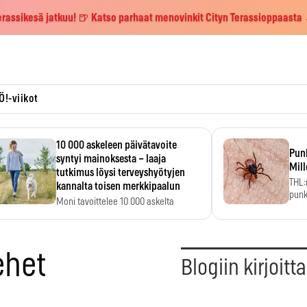
erassikesä jatkuu! 🍺 Katso parhaat menovinkit Cityn Terassioppaasta
Ö!-viikot
10 000 askeleen päivätavoite
Pun
syntyi mainoksesta – laaja
Mill
tutkimus löysi terveyshyötyjen
THL:
kannalta toisen merkkipaalun
punk
Moni tavoittelee 10 000 askelta
kym
päivässä, vaikka luku…
ehet
Blogiin kirjoitt