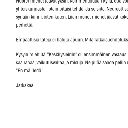
Nuoret miehet jäävät yksin. Kommentoidaan kyllä, että voiv
yhteiskunnasta, jotain pitäisi tehdä. Ja se siitä. Neuroott
syrjään kiinni, joten kuten. Liian monet miehet jäävät kok
perhettä.
Empaattisia tätejä ei haluta apuun. Mitä ratkaisuehdotuks
Kysyin miehiltä. ”Keskitysleiriin” oli ensimmäinen vastaus. ”
saa rahaa, vaikutusvaltaa ja misuja. Ne pitää saada peliin 
”En mä tiedä.”
Jatkakaa.