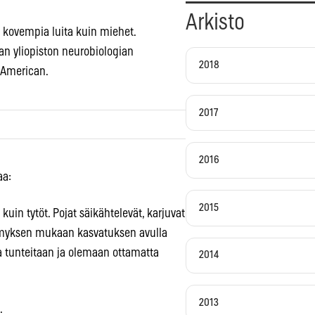
Arkisto
 kovempia luita kuin miehet.
ian yliopiston neurobiologian
2018
c American.
2017
2016
aa:
2015
n tytöt. Pojat säikähtelevät, karjuvat
kemyksen mukaan kasvatuksen avulla
a tunteitaan ja olemaan ottamatta
2014
2013
.