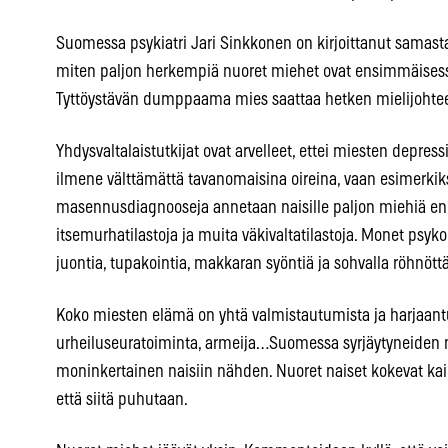
Suomessa psykiatri Jari Sinkkonen on kirjoittanut samas
miten paljon herkempiä nuoret miehet ovat ensimmäisessä
Tyttöystävän dumppaama mies saattaa hetken mielijohteest
Yhdysvaltalaistutkijat ovat arvelleet, ettei miesten depr
ilmene välttämättä tavanomaisina oireina, vaan esimerkiks
masennusdiagnooseja annetaan naisille paljon miehiä en
itsemurhatilastoja ja muita väkivaltatilastoja. Monet psyk
juontia, tupakointia, makkaran syöntiä ja sohvalla röhnött
Koko miesten elämä on yhtä valmistautumista ja harjaantu
urheiluseuratoiminta, armeija…Suomessa syrjäytyneiden
moninkertainen naisiin nähden. Nuoret naiset kokevat kaik
että siitä puhutaan.