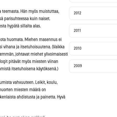
ta teemasta. Hän myös muistuttaa,
2012
 parisuhteessa kuin naiset.
a hypätä sillalta alas.
2011
essiota huomata. Miehen masennus ei
i vihana ja itsetuhoisuutena. (Vaikka
2010
emmän, johtavat miehet ylivoimaisesti
ologit pitävät myös miesten viinan
2009
ämistä itsetuhoisena käytöksenä.)
mista vahvuuteen. Leikit, koulu,
 nuorten miesten määrä on
enlaista ahdistusta ja painetta. Hyvä