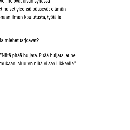
oi, he ovat aivan syrjässä
iset naiset yleensä pääsevät elämän
onaan ilman koulutusta, työtä ja
ia miehet tarjoavat?
Niitä pitää huijata. Pitää huijata, et ne
mukaan. Muuten niitä ei saa liikkeelle.”