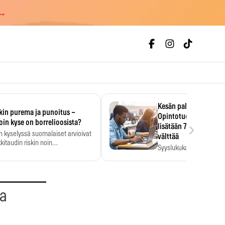
 →
Kesän palkka ratkaise
kin purema ja punoitus –
Opintotuen takaisinp
›
oin kyse on borrelioosista?
lisätään 7,5 prosentti
n kyselyssä suomalaiset arvioivat
välttää
kitaudin riskin noin
Syyslukukauden tukikuu
menkertaiseksi…
määrä ratkeaa sillä, mit
ehti…
aa