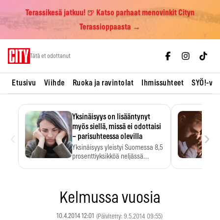
Terassikesä jatkuu! 🍺 Katso parhaat menovinkit Cityn
Terassioppaasta →
Skip
Tätä et odottanut
to
content
Etusivu
Viihde
Ruoka ja ravintolat
Ihmissuhteet
SYÖ!-vii
Yksinäisyys on lisääntynyt
myös siellä, missä ei odottaisi
‹
›
– parisuhteessa olevilla
Yksinäisyys yleistyi Suomessa 8,5
prosenttiyksikköä neljässä
vuodessa. Se…
Kelmussa vuosia
10.4.2014 12:01
(Päivitetty: 9.5.2014 09:55)