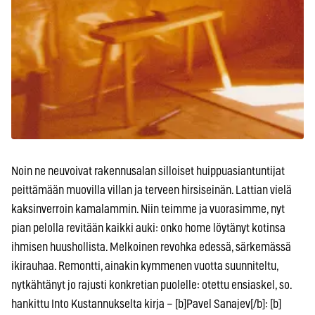
Noin ne neuvoivat rakennusalan silloiset huippuasiantuntijat
peittämään muovilla villan ja terveen hirsiseinän. Lattian vielä
kaksinverroin kamalammin. Niin teimme ja vuorasimme, nyt
pian pelolla revitään kaikki auki: onko home löytänyt kotinsa
ihmisen huushollista. Melkoinen revohka edessä, särkemässä
ikirauhaa. Remontti, ainakin kymmenen vuotta suunniteltu,
nytkähtänyt jo rajusti konkretian puolelle: otettu ensiaskel, so.
hankittu Into Kustannukselta kirja – [b]Pavel Sanajev[/b]: [b]