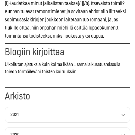
[i]Haudatkaa minut jalkalistan taakse[/i][/b]. Itsevaisto toimii?
Kunhan tulevat remonttimiehet ja sovitaan ehdot niin liitteeksi
sopimusasiakirjojen joukkoon laitetaan tuo romaani, ja jos
tiukille ottaa, niin onpahan miehillä esittää lupadokumentti
toimintansa todisteeksi, miksi joukosta yksi uupuu.
Blogiin kirjoittaa
Ulkoilutan ajatuksia kuin koiraa ikään ... samalla kusetusreissulla
toivon törmäileväni toisten koiruuksiin
Arkisto
2021
2020