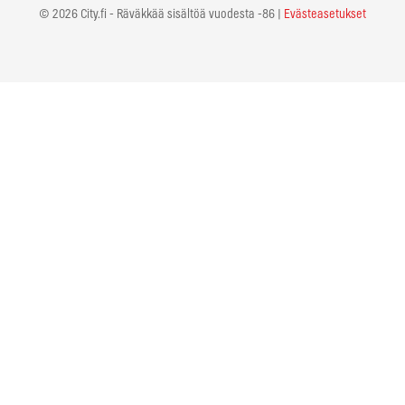
© 2026 City.fi - Räväkkää sisältöä vuodesta -86 |
Evästeasetukset