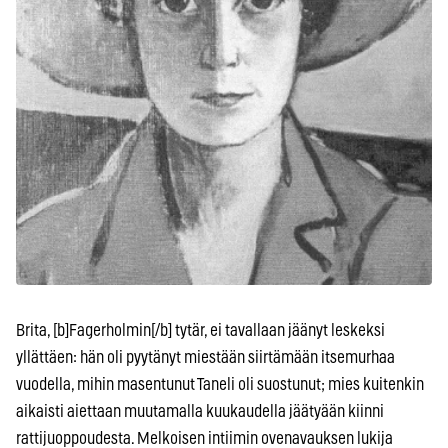
Brita, [b]Fagerholmin[/b] tytär, ei tavallaan jäänyt leskeksi
yllättäen: hän oli pyytänyt miestään siirtämään itsemurhaa
vuodella, mihin masentunut Taneli oli suostunut; mies kuitenkin
aikaisti aiettaan muutamalla kuukaudella jäätyään kiinni
rattijuoppoudesta. Melkoisen intiimin ovenavauksen lukija