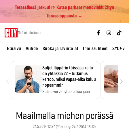
Terassikesä jatkuu! 🍺 Katso parhaat menovinkit Cityn
Terassioppaasta →
Skip
Tätä et odottanut
to
content
Etusivu
Viihde
Ruoka ja ravintolat
Ihmissuhteet
SYÖ!-vii
Suljet läppärin töissä ja kello
on yhtäkkiä 22 – tutkimus
‹
›
kertoo, miksi vapaa-aika kuluu
nopeammin
Rutiini voi venyttää aikaa juuri
silloin, kun sitä…
Maailmalla miehen perässä
24.5.2014 12:27
(Päivitetty: 24.5.2014 18:12)