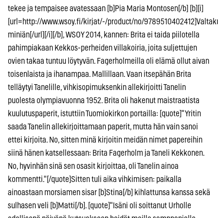
tekee ja tempaisee avatessaan [b]Pia Maria Montosen[/b] [b][i]
[url=http://www.wsoy.fi/kirjat/-/product/no/9789510402412]Valta
miniän[/url][/i][/b], WSOY 2014, kannen: Brita ei taida piilotella
pahimpiakaan Kekkos-perheiden villakoiria, joita suljettujen
ovien takaa tuntuu löytyvän. Fagerholmeilla oli elämä ollut aivan
toisenlaista ja ihanampaa. Mallillaan. Vaan itsepähän Brita
telläytyi Tanelille, vihkisopimuksenkin allekirjoitti Tanelin
puolesta olympiavuonna 1952. Brita oli hakenut maistraatista
kuulutuspaperit, istuttiin Tuomiokirkon portailla: [quote]"Yritin
saada Tanelin allekirjoittamaan paperit, mutta hän vain sanoi
ettei kirjoita. No, sitten minä kirjoitin meidän nimet papereihin
siinä hänen katsellessaan: Brita Fagerholm ja Taneli Kekkonen.
No, hyvinhän sinä sen osasit kirjoittaa, oli Tanelin ainoa
kommentti."[/quote]Sitten tuli aika vihkimisen: paikalla
ainoastaan morsiamen sisar [b]Stina[/b] kihlattunsa kanssa sekä
sulhasen veli [b]Matti[/b]. [quote]"Isäni oli soittanut Urholle