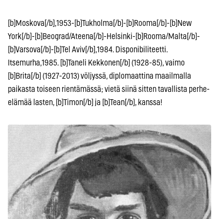
[b]Moskova[/b],1953-[b]Tukholma[/b]-[b]Rooma[/b]-[b]New
York[/b]-[b]Beograd/Ateena[/b]-Helsinki-[b]Rooma/Malta[/b]-
[b]Varsova[/b]-[b]Tel Aviv[/b],1984. Disponibiliteetti.
Itsemurha,1985. [b]Taneli Kekkonen[/b] (1928-85), vaimo
[b]Brita[/b] (1927-2013) völjyssä, diplomaattina maailmalla
paikasta toiseen rientämässä; vietä siinä sitten tavallista perhe-
elämää lasten, [b]Timon[/b] ja [b]Tean[/b], kanssa!