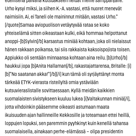
edellisenä päivänä kutsuakseen heidät meille samppanjalle.
Urho kysyi miksi, ja siihen K.-A. vastasi, että nuoret menevät
naimisiin. Ai, ei Taneli ole maininnut mitään, vastasi Urho."
[/quote]Samaa aviopuolison vetäytyvää rataa se koko
yhteiselämä sitten oikeastaan kulki, eikä hommaa helpottanut
anoppi-[b]Sylvin[/b] karsastus miniää kohtaan, joka oli nielaissut
hänen rakkaan poikansa, tai siis rakkaista kaksoispojista toisen.
Appiukko oli sentään minnaansa kohtaan aina reilu. [b]Urho[/b]
haukkui jopa [b]Anita Hallaman[/b], rakastajattarensa, Britalle: [i]
[b]"No saatanan akka!"[/b][/i] kun tämä oli syrjäyttänyt monta
tärkeää ETYK-vierasta risteilyltä omia ystäviään
kutsuvieraslistalle sovittaessaan. Kyllä meidän kaikkien
suomalaisten sivistykseen kuuluu lukea [i]Valtakunnan miniä[/i],
jotta vihdoinkin pääsemme oikeasti astumaan maata
ikuisuuden ajan hallinneille Kekkosille ja toteamaan ettei heillä,
loppujen lopuksi, sen paremmin pyyhkinyt kuin kenellä tahansa
suomalaisella, ainakaan perhe-elämässä – olipa presidentin