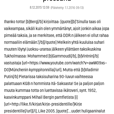
8.12.2015 12:59
(Päivitetty: 1.1.2016 09:13)
Ihanko totta! [b]Berg[/b] kirjoittaa: [quote][b]’Sinulla taas oli
vaikeampaa, sikäli kuin olen ymmärtänyt, ajoit jonkin aikaa jopa
pimeää taksia, ja se merkitsee, että DDR:n jälkeen ei ollut rahaa
normaaliin elämään.'[/b][/quote] Melkein yhtä kuuluisa suhari
muuten löytyi juoksu-uransa jälkeen yllättäen taksikuskina
Tukholmassa: Mohammed [b]Gammoudi[/b], [b]Virénin[/b]
vastustaja [url=https://www.youtube.com/watch?v=awW09xs–
D0]Münchenin kymppitonnilla[/url]. Mutta että [b]Vladimir
Putin[/b] Pietarissa taksisuharina 90-luvun vaihteessa
palattuaan KGB:n hommista Itä-Saksasta! Se ja paljon paljon
muuta kummaa totta on luettavissa ikätoveri, synt. 1952,
kasvinkumppani Mihail Bergin pamfletista [i]
[url=http://like.fi/kirjat/kirje-presidentille/]Kirje
presidentille[/url][/i], Like 2005. [quote]’…uudet huligaaninalut