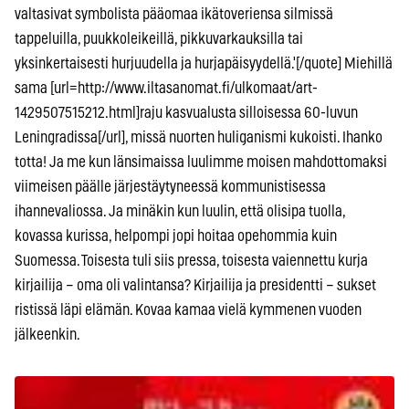
valtasivat symbolista pääomaa ikätoveriensa silmissä
tappeluilla, puukkoleikeillä, pikkuvarkauksilla tai
yksinkertaisesti hurjuudella ja hurjapäisyydellä.'[/quote] Miehillä
sama [url=http://www.iltasanomat.fi/ulkomaat/art-
1429507515212.html]raju kasvualusta silloisessa 60-luvun
Leningradissa[/url], missä nuorten huliganismi kukoisti. Ihanko
totta! Ja me kun länsimaissa luulimme moisen mahdottomaksi
viimeisen päälle järjestäytyneessä kommunistisessa
ihannevaliossa. Ja minäkin kun luulin, että olisipa tuolla,
kovassa kurissa, helpompi jopi hoitaa opehommia kuin
Suomessa. Toisesta tuli siis pressa, toisesta vaiennettu kurja
kirjailija – oma oli valintansa? Kirjailija ja presidentti – sukset
ristissä läpi elämän. Kovaa kamaa vielä kymmenen vuoden
jälkeenkin.