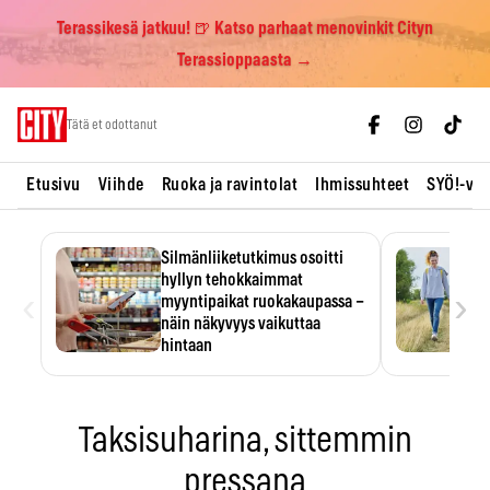
Terassikesä jatkuu! 🍺 Katso parhaat menovinkit Cityn
Terassioppaasta →
Skip
Tätä et odottanut
to
content
Etusivu
Viihde
Ruoka ja ravintolat
Ihmissuhteet
SYÖ!-vii
Silmänliiketutkimus osoitti
hyllyn tehokkaimmat
‹
›
myyntipaikat ruokakaupassa –
näin näkyvyys vaikuttaa
hintaan
Tuotteen paikka hyllyssä
ratkaisee, huomataanko se.
Kauppiaat hyödyntävät…
Taksisuharina, sittemmin
pressana