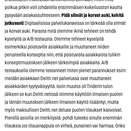
polkua pitkin voit johdatella ensimmäisen kokeiluoston kautta
pysyvään asiakassuhteeseen.
Pidä silmät ja korvat auki, kehitä
jatkuvasti
Digitaalisissa palvelukanavissa on tärkeää olla silmät
ja korvat auki. Parasta mitä olemme ikinä tehneet on tehdä
kyselyitä ja A/B testausta. Olemme tehneet kyselyitä
esimerkiksi poistuville asiakkaille ja muuttaneet niiden
perusteella konseptia niin, että poistuvista asiakkaista tulikin
konseptimuutoksen jälkeen tärkeimpiä asiakkaita. A/B
testauksella olemme testanneet miten pienet parannukset esim
meidän asiakkaan Deitti.net palvelussa ovat muuttaneet
asiakkaiden tyytyväisyyttä. Isoin muutos oli Tinderin tulon
jälkeen se kun Deitti.netissä otimme käyttöön ilmaisen puolen
ja tämän muutoksen jälkeen ilmaisen käyttö lisääntyi, mutta
myös maksullisen Deitti.net deluxe puolen tilaukset kasvoivat.
Pienillä asioilla on merkitystä: pohdi tuleeko sinulle enemmän
tilauksia jos tilausnappula on virheä, punainen vai harmaa. Onko