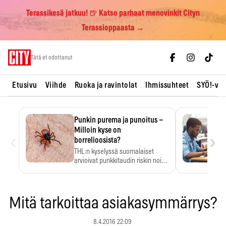
Terassikesä jatkuu! 🍺 Katso parhaat menovinkit Cityn
Terassioppaasta →
Skip
Tätä et odottanut
to
content
Etusivu
Viihde
Ruoka ja ravintolat
Ihmissuhteet
SYÖ!-vii
Punkin purema ja punoitus –
Milloin kyse on
‹
›
borrelioosista?
THL:n kyselyssä suomalaiset
arvioivat punkkitaudin riskin noin
kymmenkertaiseksi…
Mitä tarkoittaa asiakasymmärrys?
8.4.2016 22:09