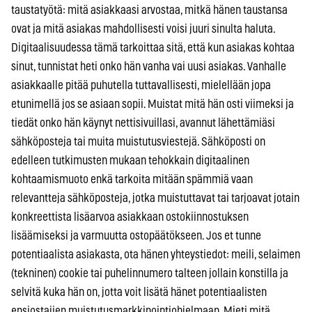
taustatyötä: mitä asiakkaasi arvostaa, mitkä hänen taustansa
ovat ja mitä asiakas mahdollisesti voisi juuri sinulta haluta.
Digitaalisuudessa tämä tarkoittaa sitä, että kun asiakas kohtaa
sinut, tunnistat heti onko hän vanha vai uusi asiakas. Vanhalle
asiakkaalle pitää puhutella tuttavallisesti, mielellään jopa
etunimellä jos se asiaan sopii. Muistat mitä hän osti viimeksi ja
tiedät onko hän käynyt nettisivuillasi, avannut lähettämiäsi
sähköposteja tai muita muistutusviestejä. Sähköposti on
edelleen tutkimusten mukaan tehokkain digitaalinen
kohtaamismuoto enkä tarkoita mitään spämmiä vaan
relevantteja sähköposteja, jotka muistuttavat tai tarjoavat jotain
konkreettista lisäarvoa asiakkaan ostokiinnostuksen
lisäämiseksi ja varmuutta ostopäätökseen. Jos et tunne
potentiaalista asiakasta, ota hänen yhteystiedot: meili, selaimen
(tekninen) cookie tai puhelinnumero talteen jollain konstilla ja
selvitä kuka hän on, jotta voit lisätä hänet potentiaalisten
ensiostajien muistutusmarkkinointiohjelmaan. Mieti mitä