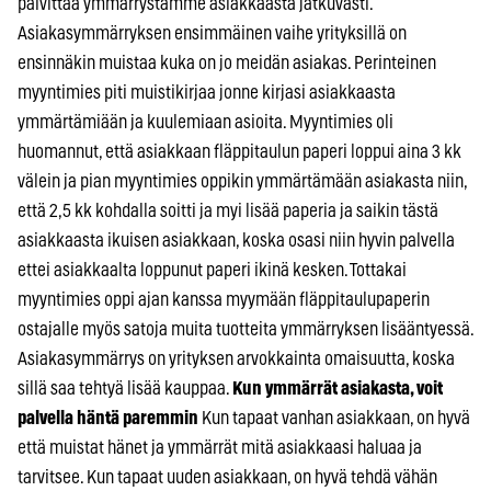
päivittää ymmärrystämme asiakkaasta jatkuvasti.
Asiakasymmärryksen ensimmäinen vaihe yrityksillä on
ensinnäkin muistaa kuka on jo meidän asiakas. Perinteinen
myyntimies piti muistikirjaa jonne kirjasi asiakkaasta
ymmärtämiään ja kuulemiaan asioita. Myyntimies oli
huomannut, että asiakkaan fläppitaulun paperi loppui aina 3 kk
välein ja pian myyntimies oppikin ymmärtämään asiakasta niin,
että 2,5 kk kohdalla soitti ja myi lisää paperia ja saikin tästä
asiakkaasta ikuisen asiakkaan, koska osasi niin hyvin palvella
ettei asiakkaalta loppunut paperi ikinä kesken. Tottakai
myyntimies oppi ajan kanssa myymään fläppitaulupaperin
ostajalle myös satoja muita tuotteita ymmärryksen lisääntyessä.
Asiakasymmärrys on yrityksen arvokkainta omaisuutta, koska
sillä saa tehtyä lisää kauppaa.
Kun ymmärrät asiakasta, voit
palvella häntä paremmin
Kun tapaat vanhan asiakkaan, on hyvä
että muistat hänet ja ymmärrät mitä asiakkaasi haluaa ja
tarvitsee. Kun tapaat uuden asiakkaan, on hyvä tehdä vähän