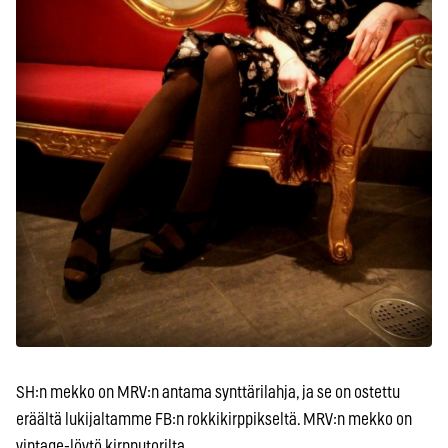
SH:n mekko on MRV:n antama synttärilahja, ja se on ostettu
eräältä lukijaltamme FB:n rokkikirppikseltä. MRV:n mekko on
vintage-löytö kirpputorilta.