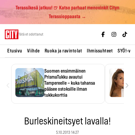
Terassikesä jatkuu! 🍺 Katso parhaat menovinkit Cityn
Terassioppaasta →
Skip
Tätä et odottanut
to
content
Etusivu
Viihde
Ruoka ja ravintolat
Ihmissuhteet
SYÖ!-vii
Suomen ensimmäinen
PrismaTukku avautui
‹
›
Tampereelle – kuka tahansa
pääsee ostoksille ilman
tukkukorttia
Ostoksille tarvitse tukkukorttia,
mutta yksikköhinta kannattaa
tarkistaa itse.
Burleskineitsyet lavalla!
5.10.2013 14:27