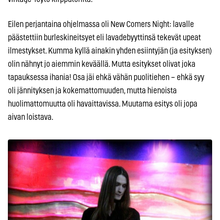
Eilen perjantaina ohjelmassa oli New Comers Night: lavalle
päästettiin burleskineitsyet eli lavadebyyttinsä tekevät upeat
ilmestykset. Kumma kyllä ainakin yhden esiintyjän (ja esityksen)
olin nähnyt jo aiemmin keväällä. Mutta esitykset olivat joka
tapauksessa ihania! Osa jäi ehkä vähän puolitiehen – ehkä syy
oli jännityksen ja kokemattomuuden, mutta hienoista
huolimattomuutta oli havaittavissa. Muutama esitys oli jopa
aivan loistava.