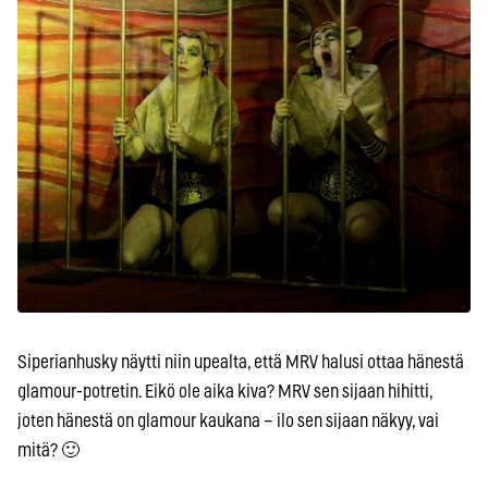
Siperianhusky näytti niin upealta, että MRV halusi ottaa hänestä
glamour-potretin. Eikö ole aika kiva? MRV sen sijaan hihitti,
joten hänestä on glamour kaukana – ilo sen sijaan näkyy, vai
mitä? 🙂