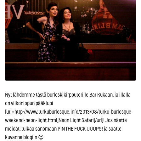
Nyt lähdemme tästä burleskikirpputorille Bar Kukaan, ja illalla
on viikonlopun pääklubi
[url=http://www.turkuburlesque.info/2013/08/turku-burlesque-
weekend-neon-light.html]Neon Light Safari[/url]! Jos näette
meidät, tulkaa sanomaan PIN THE FUCK UUUPS! ja saatte
kuvanne blogiin 😉