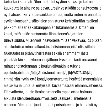
tartuntani suuresti. Olen taistellut syylien kanssa jo kolme
kuukautta ja aina ne palaavat. Erosin vastikään parisuhteesta ja
nyt haluaisinkin viettää sinkkuelämää, mutta miten se onnistuu
syylien kanssa? Lisäksi olen onnistunut kehittämään itselleni
pakkomielteen seksikumppanien lukumäärästä. Omani on
kaksi, mitä pidän auttamatta liian pienenä ajatellen
tulevaisuutta. Miten voisin tavoitella mitään vakavaa, jos pitkän
ajan kuluttua minua alkaakin ahdistamaan, että olisi silloin
Nuoruudessa pitänyt harrastaa seksiä enemmän? Tästä
päästäänkin kondyloomaan jälleen. Kyseinen tauti on saanut
minut ahdistelemaan jo koulun alkuakin ja tulevia
opiskelijabileitä.[/b] [i]Ahdistunut mies[/i] [b]VASTAUS:[/b]
Ymmärrän hyvin, että kondyloomatartunta herättää monenlaisia
ajatuksia ja tunteita, erityisesti kuvaamassasi elämänvaiheessa.
Elät vaihetta, jolloin ihminen monella tapaa ottaa haltuun
aikuista identiteettiään, myös seksuaalisesti, miehenä tai
naisena. Olet nuori, juuri eronnut parisuhteesta ja haluaisit nyt