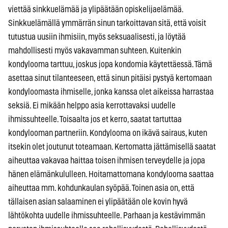
viettää sinkkuelämää ja ylipäätään opiskelijaelämää.
Sinkkuelämällä ymmärrän sinun tarkoittavan sitä, että voisit
tutustua uusiin ihmisiin, myös seksuaalisesti, ja löytää
mahdollisesti myös vakavamman suhteen. Kuitenkin
kondylooma tarttuu, joskus jopa kondomia käytettäessä. Tämä
asettaa sinut tilanteeseen, että sinun pitäisi pystyä kertomaan
kondyloomasta ihmiselle, jonka kanssa olet aikeissa harrastaa
seksiä. Ei mikään helppo asia kerrottavaksi uudelle
ihmissuhteelle. Toisaalta jos et kerro, saatat tartuttaa
kondylooman partneriin. Kondylooma on ikävä sairaus, kuten
itsekin olet joutunut toteamaan. Kertomatta jättämisellä saatat
aiheuttaa vakavaa haittaa toisen ihmisen terveydelle ja jopa
hänen elämänkululleen. Hoitamattomana kondylooma saattaa
aiheuttaa mm. kohdunkaulan syöpää. Toinen asia on, että
tällaisen asian salaaminen ei ylipäätään ole kovin hyvä
lähtökohta uudelle ihmissuhteelle. Parhaan ja kestävimmän