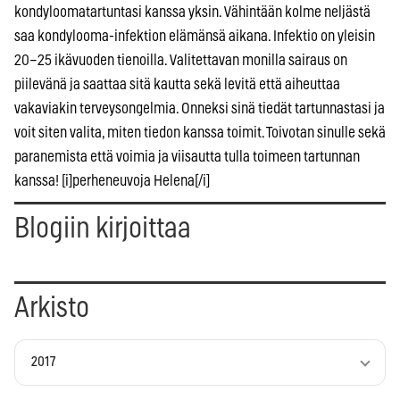
kondyloomatartuntasi kanssa yksin. Vähintään kolme neljästä
saa kondylooma-infektion elämänsä aikana. Infektio on yleisin
20–25 ikävuoden tienoilla. Valitettavan monilla sairaus on
piilevänä ja saattaa sitä kautta sekä levitä että aiheuttaa
vakaviakin terveysongelmia. Onneksi sinä tiedät tartunnastasi ja
voit siten valita, miten tiedon kanssa toimit. Toivotan sinulle sekä
paranemista että voimia ja viisautta tulla toimeen tartunnan
kanssa! [i]perheneuvoja Helena[/i]
Blogiin kirjoittaa
Arkisto
2017