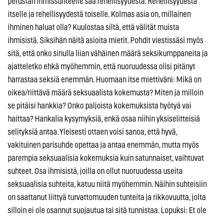
perustan ihmissuhteelle saa rehellisyydestä. Rehellisyydestä
itselle ja rehellisyydestä toiselle. Kolmas asia on, millainen
ihminen haluat olla? Kuulostaa siltä, että välität muista
ihmisistä. Siksihän näitä asioita mietit. Pohdit viestissäsi myös
sitä, että onko sinulla liian vähäinen määrä seksikumppaneita ja
ajatteletko ehkä myöhemmin, että nuoruudessa olisi pitänyt
harrastaa seksiä enemmän. Huomaan itse miettiväni: Mikä on
oikea/riittävä määrä seksuaalista kokemusta? Miten ja milloin
se pitäisi hankkia? Onko paljoista kokemuksista hyötyä vai
haittaa? Hankalia kysymyksiä, enkä osaa niihin yksiselitteisiä
selityksiä antaa. Yleisesti ottaen voisi sanoa, että hyvä,
vakituinen parisuhde opettaa ja antaa enemmän, mutta myös
parempia seksuaalisia kokemuksia kuin satunnaiset, vaihtuvat
suhteet. Osa ihmisistä, joilla on ollut nuoruudessa useita
seksuaalisia suhteita, katuu niitä myöhemmin. Näihin suhteisiin
on saattanut liittyä turvattomuuden tunteita ja rikkovuutta, jolta
silloin ei ole osannut suojautua tai sitä tunnistaa. Lopuksi: Et ole