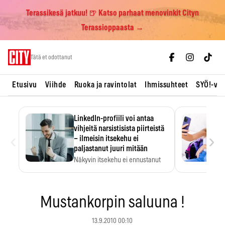
Terassikesä jatkuu! 🍺 Katso parhaat menovinkit Cityn
Terassioppaasta →
Skip
Tätä et odottanut
to
content
Etusivu
Viihde
Ruoka ja ravintolat
Ihmissuhteet
SYÖ!-vii
LinkedIn-profiili voi antaa
vihjeitä narsistisista piirteistä
‹
›
– ilmeisin itsekehu ei
paljastanut juuri mitään
Näkyvin itsekehu ei ennustanut
narsistisia piirteitä.
Mustankorpin saluuna !
13.9.2010 00:10