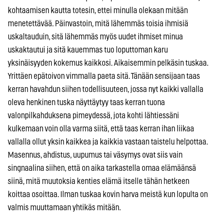
kohtaamisen kautta totesin, ettei minulla olekaan mitään
menetettävää. Päinvastoin, mitä lähemmäs toisia ihmisiä
uskaltauduin, sitä lähemmäs myös uudet ihmiset minua
uskaktautui ja sitä kauemmas tuo loputtoman karu
yksinäisyyden kokemus kaikkosi. Aikaisemmin pelkäsin tuskaa.
Yrittäen epätoivon vimmalla paeta sitä. Tänään sensijaan taas
kerran havahdun siihen todellisuuteen, jossa nyt kaikki vallalla
oleva henkinen tuska näyttäytyy taas kerran tuona
valonpilkahduksena pimeydessä, jota kohti lähtiessäni
kulkemaan voin olla varma siitä, että taas kerran ihan liikaa
vallalla ollut yksin kaikkea ja kaikkia vastaan taistelu helpottaa.
Masennus, ahdistus, uupumus tai väsymys ovat siis vain
singnaalina siihen, että on aika tarkastella omaa elämäänsä
siinä, mitä muutoksia kenties elämä itselle tähän hetkeen
koittaa osoittaa. Ilman tuskaa kovin harva meistä kun lopulta on
valmis muuttamaan yhtikäs mitään.