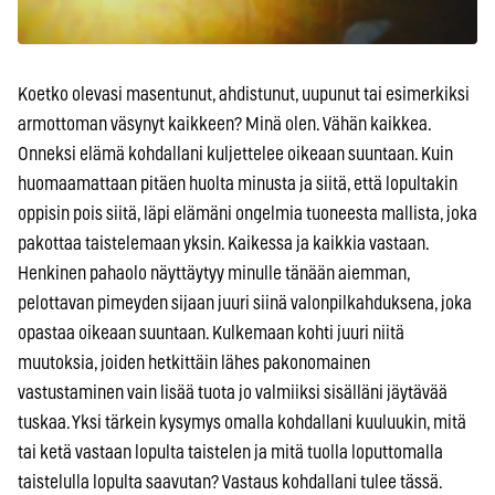
Koetko olevasi masentunut, ahdistunut, uupunut tai esimerkiksi
armottoman väsynyt kaikkeen? Minä olen. Vähän kaikkea.
Onneksi elämä kohdallani kuljettelee oikeaan suuntaan. Kuin
huomaamattaan pitäen huolta minusta ja siitä, että lopultakin
oppisin pois siitä, läpi elämäni ongelmia tuoneesta mallista, joka
pakottaa taistelemaan yksin. Kaikessa ja kaikkia vastaan.
Henkinen pahaolo näyttäytyy minulle tänään aiemman,
pelottavan pimeyden sijaan juuri siinä valonpilkahduksena, joka
opastaa oikeaan suuntaan. Kulkemaan kohti juuri niitä
muutoksia, joiden hetkittäin lähes pakonomainen
vastustaminen vain lisää tuota jo valmiiksi sisälläni jäytävää
tuskaa. Yksi tärkein kysymys omalla kohdallani kuuluukin, mitä
tai ketä vastaan lopulta taistelen ja mitä tuolla loputtomalla
taistelulla lopulta saavutan? Vastaus kohdallani tulee tässä.