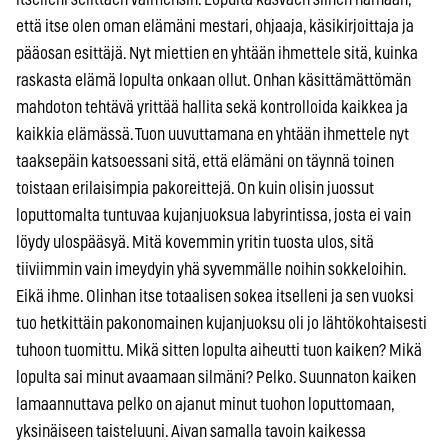
että itse olen oman elämäni mestari, ohjaaja, käsikirjoittaja ja
pääosan esittäjä. Nyt miettien en yhtään ihmettele sitä, kuinka
raskasta elämä lopulta onkaan ollut. Onhan käsittämättömän
mahdoton tehtävä yrittää hallita sekä kontrolloida kaikkea ja
kaikkia elämässä. Tuon uuvuttamana en yhtään ihmettele nyt
taaksepäin katsoessani sitä, että elämäni on täynnä toinen
toistaan erilaisimpia pakoreittejä. On kuin olisin juossut
loputtomalta tuntuvaa kujanjuoksua labyrintissa, josta ei vain
löydy ulospääsyä. Mitä kovemmin yritin tuosta ulos, sitä
tiiviimmin vain imeydyin yhä syvemmälle noihin sokkeloihin.
Eikä ihme. Olinhan itse totaalisen sokea itselleni ja sen vuoksi
tuo hetkittäin pakonomainen kujanjuoksu oli jo lähtökohtaisesti
tuhoon tuomittu. Mikä sitten lopulta aiheutti tuon kaiken? Mikä
lopulta sai minut avaamaan silmäni? Pelko. Suunnaton kaiken
lamaannuttava pelko on ajanut minut tuohon loputtomaan,
yksinäiseen taisteluuni. Aivan samalla tavoin kaikessa