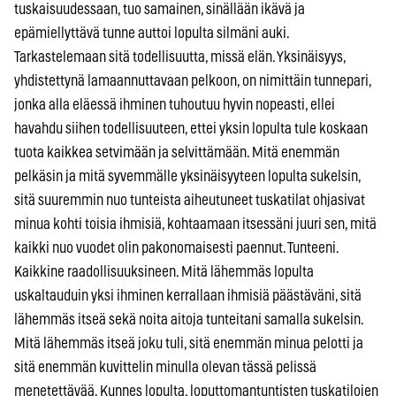
tuskaisuudessaan, tuo samainen, sinällään ikävä ja
epämiellyttävä tunne auttoi lopulta silmäni auki.
Tarkastelemaan sitä todellisuutta, missä elän. Yksinäisyys,
yhdistettynä lamaannuttavaan pelkoon, on nimittäin tunnepari,
jonka alla eläessä ihminen tuhoutuu hyvin nopeasti, ellei
havahdu siihen todellisuuteen, ettei yksin lopulta tule koskaan
tuota kaikkea setvimään ja selvittämään. Mitä enemmän
pelkäsin ja mitä syvemmälle yksinäisyyteen lopulta sukelsin,
sitä suuremmin nuo tunteista aiheutuneet tuskatilat ohjasivat
minua kohti toisia ihmisiä, kohtaamaan itsessäni juuri sen, mitä
kaikki nuo vuodet olin pakonomaisesti paennut. Tunteeni.
Kaikkine raadollisuuksineen. Mitä lähemmäs lopulta
uskaltauduin yksi ihminen kerrallaan ihmisiä päästäväni, sitä
lähemmäs itseä sekä noita aitoja tunteitani samalla sukelsin.
Mitä lähemmäs itseä joku tuli, sitä enemmän minua pelotti ja
sitä enemmän kuvittelin minulla olevan tässä pelissä
menetettävää. Kunnes lopulta, loputtomantuntisten tuskatilojen