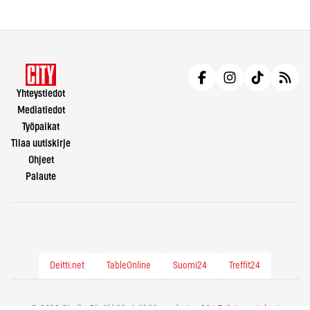
Yhteystiedot
Mediatiedot
Työpaikat
Tilaa uutiskirje
Ohjeet
Palaute
Deitti.net
TableOnline
Suomi24
Treffit24
© 2026 City.fi - Räväkkää sisältöä vuodesta -86 |
Evästeasetukset