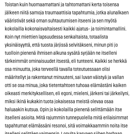
Toistan kuin huomaamattani ja tahtomattani kerta toisensa
jälkeen niitä samoja traumaattisia tapahtumia, jotka alunalkaen
vääristivät sekä oman suhtautumisen itseeni ja sen myötä
kokolailla kokonaisvaltaisesti kaikki ajatus- ja toimintamallini.
Koin nyt miettien lapsuudessa senkaltaista, totaalista
yksinäisyyttä, että tuosta järjissä selvitäkseni, minun piti jo
tuolloin pienenä ihmisen alkuna sysätä syrjään ne itselleni
tärkeimmät ominaisuudet itsestä, eli tunteeni. Kaikki se herkkä
osa minuutta, joka terveellä tavalla toteutuessaan olisi
määritellyt ja rakentanut minuuteni, sai luvan väistyä ja vallan
otti se osa minua, joka tietentahtoen tuhoaa elämästäni kaiken
oikeasti merkityksellisen, eli egoni, mieleni, järkeni tai järkeilyni,
miksi ikinä kukakin tuota jokaisessa meistä olevaa osaa
haluaakin kutsua. Opin jo kokolailla pienenä selittämään itse
itselleni asioita. Mitä rajummin tunnepuolella mitä erilaisimmat
tapahtumat elämässäni resonoi, sitä voimakkaammin noita itse
itselleni selittäen vaimensin. Lopulta kasvaen siihen harhaan,