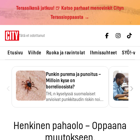
Terassikesä jatkuu! 🍺 Katso parhaat menovinkit Cityn
Terassioppaasta →
Skip
Tätä et odottanut
to
content
Etusivu
Viihde
Ruoka ja ravintolat
Ihmissuhteet
SYÖ!-vii
Punkin purema ja punoitus –
Milloin kyse on
‹
›
borrelioosista?
THL:n kyselyssä suomalaiset
arvioivat punkkitaudin riskin noin
kymmenkertaiseksi…
Henkinen pahaolo – Oppaana
muutokseen.