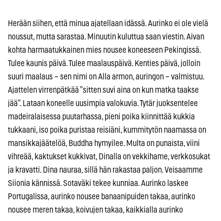
Herään siihen, että minua ajatellaan idässä. Aurinko ei ole vielä
noussut, mutta sarastaa. Minuutin kuluttua saan viestin. Aivan
kohta harmaatukkainen mies nousee koneeseen Pekingissä.
Tulee kaunis päivä. Tulee maalauspäivä. Kenties päivä, jolloin
suuri maalaus – sen nimi on Alla armon, auringon – valmistuu.
Ajattelen virrenpätkää ”sitten suvi aina on kun matka taakse
jää”. Lataan koneelle uusimpia valokuvia. Tytär juoksentelee
madeiralaisessa puutarhassa, pieni poika kiinnittää kukkia
tukkaani, iso poika puristaa reisiäni, kummitytön naamassa on
mansikkajäätelöä, Buddha hymyilee. Multa on punaista, viini
vihreää, kaktukset kukkivat, Dinalla on vekkihame, verkkosukat
ja kravatti. Dina nauraa, sillä hän rakastaa paljon. Veisaamme
Siionia kännissä. Sotaväki tekee kunniaa. Aurinko laskee
Portugalissa, aurinko nousee banaanipuiden takaa, aurinko
nousee meren takaa, koivujen takaa, kaikkialla aurinko