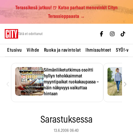
Terassikesä jatkuu! 🍺 Katso parhaat menovinkit Cityn
Terassioppaasta →
Skip
Tätä et odottanut
to
content
Etusivu
Viihde
Ruoka ja ravintolat
Ihmissuhteet
SYÖ!-vii
Silmänliiketutkimus osoitti
hyllyn tehokkaimmat
‹
›
myyntipaikat ruokakaupassa –
näin näkyvyys vaikuttaa
hintaan
Tuotteen paikka hyllyssä
ratkaisee, huomataanko se.
Kauppiaat hyödyntävät…
Sarastuksessa
13.6.2006 06:40