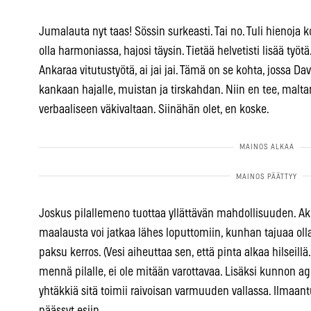
Jumalauta nyt taas! Sössin surkeasti. Tai no. Tuli hienoja 
olla harmoniassa, hajosi täysin. Tietää helvetisti lisää työt
Ankaraa vitutustyötä, ai jai jai. Tämä on se kohta, jossa Da
kankaan hajalle, muistan ja tirskahdan. Niin en tee, malt
verbaaliseen väkivaltaan. Siinähän olet, en koske.
Joskus pilallemeno tuottaa yllättävän mahdollisuuden. Akry
maalausta voi jatkaa lähes loputtomiin, kunhan tajuaa olla
paksu kerros. (Vesi aiheuttaa sen, että pinta alkaa hilseillä.
mennä pilalle, ei ole mitään varottavaa. Lisäksi kunnon agg
yhtäkkiä sitä toimii raivoisan varmuuden vallassa. Ilmaantu