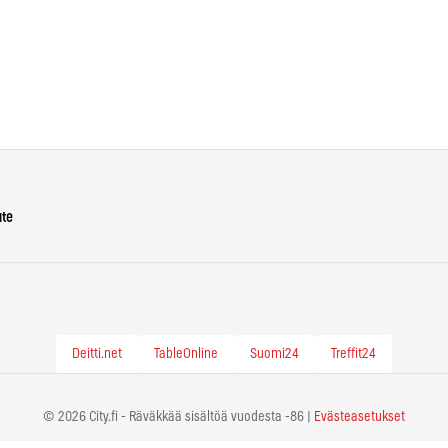
ute
Deitti.net
TableOnline
Suomi24
Treffit24
© 2026 City.fi - Räväkkää sisältöä vuodesta -86 |
Evästeasetukset