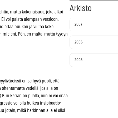
Arkisto
kohtia, mutta kokonaisuus, joka alkoi
ä. Ei voi palata aiempaan versioon.
2007
vid ottaa puukon ja viiltää koko
an mieleni. Pöh, en malta, mutta tyydyn
2006
2005
yliväreissä on se hyvä puoli, että
 ohentamatta vedellä, jos alla on
) Kun kerran on pilalla, niin ei voi enää
ressio voi olla huikea insipiraatio:
u jotain, mikä harkinnan alla ei olisi