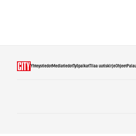
Yhteystiedot
Mediatiedot
Työpaikat
Tilaa uutiskirje
Ohjeet
Pala