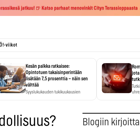
erassikesä jatkuu! 🍺 Katso parhaat menovinkit Cityn Terassioppaasta
Ö!-viikot
Kesän palkka ratkaisee:
Roma
Opintotuen takaisinperintään
jota
lisätään 7,5 prosenttia – näin sen
tutk
välttää
Tutk
Syyslukukauden tukikuukausien
uhrej
määrä ratkeaa sillä, mitä kesällä
ehti…
dollisuus?
Blogiin kirjoitt