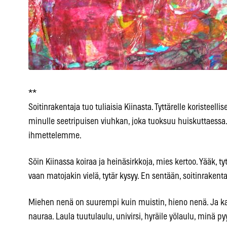
**
Soitinrakentaja tuo tuliaisia Kiinasta. Tyttärelle koristeell
minulle seetripuisen viuhkan, joka tuoksuu huiskuttaessa. 
ihmettelemme.
Söin Kiinassa koiraa ja heinäsirkkoja, mies kertoo. Yääk, tyt
vaan matojakin vielä, tytär kysyy. En sentään, soitinraken
Miehen nenä on suurempi kuin muistin, hieno nenä. Ja kas
nauraa. Laula tuutulaulu, univirsi, hyräile yölaulu, minä p