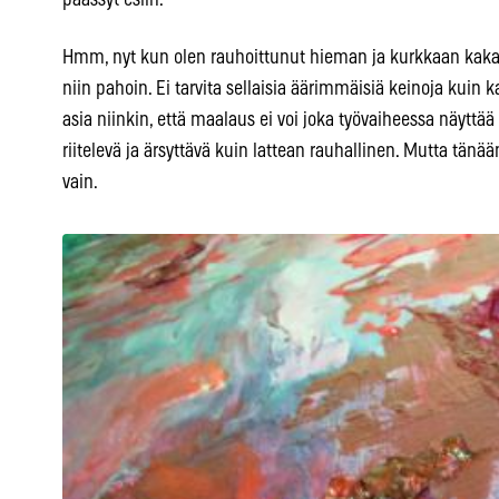
päässyt esiin.
Hmm, nyt kun olen rauhoittunut hieman ja kurkkaan kakar
niin pahoin. Ei tarvita sellaisia äärimmäisiä keinoja kuin
asia niinkin, että maalaus ei voi joka työvaiheessa näyttä
riitelevä ja ärsyttävä kuin lattean rauhallinen. Mutta tänää
vain.