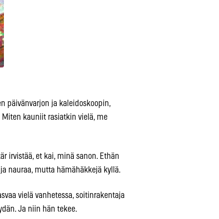
isen päivänvarjon ja kaleidoskoopin,
Miten kauniit rasiatkin vielä, me
är irvistää, et kai, minä sanon. Ethän
taja nauraa, mutta hämähäkkejä kyllä.
vaa vielä vanhetessa, soitinrakentaja
yydän. Ja niin hän tekee.