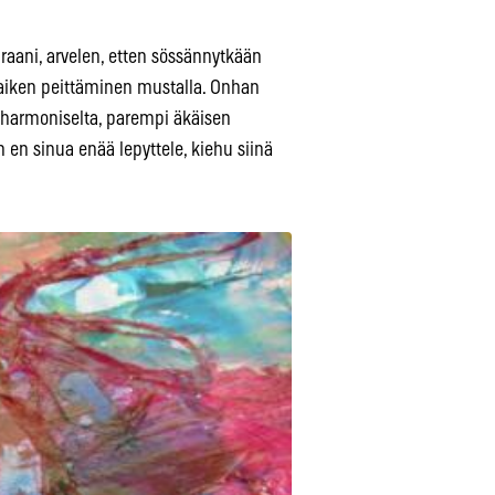
aani, arvelen, etten sössännytkään
 kaiken peittäminen mustalla. Onhan
ä harmoniselta, parempi äkäisen
n en sinua enää lepyttele, kiehu siinä