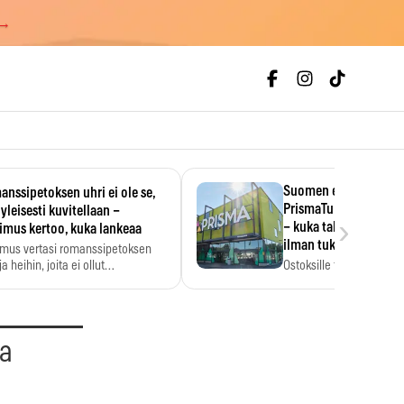
 →
Suomen ensimmäine
nssipetoksen uhri ei ole se,
PrismaTukku avautui 
 yleisesti kuvitellaan –
›
– kuka tahansa pääsee
imus kertoo, kuka lankeaa
ilman tukkukorttia
imus vertasi romanssipetoksen
a heihin, joita ei ollut…
Ostoksille tarvitse tukku
yksikköhinta kannattaa t
aa