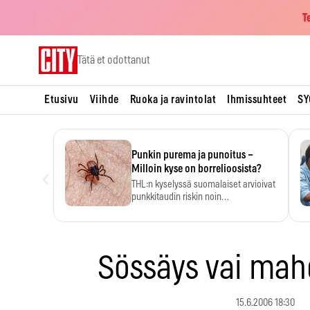
T
Skip
Tätä et odottanut
to
content
Etusivu
Viihde
Ruoka ja ravintolat
Ihmissuhteet
SY
Punkin purema ja punoitus –
‹
Milloin kyse on borrelioosista?
THL:n kyselyssä suomalaiset arvioivat
punkkitaudin riskin noin
kymmenkertaiseksi…
Sössäys vai mah
15.6.2006 18:30